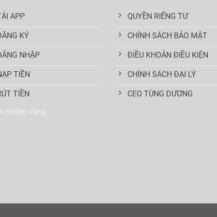
TẢI APP
QUYỀN RIẾNG TƯ
ĐĂNG KÝ
CHÍNH SÁCH BẢO MẬT
ĐĂNG NHẬP
ĐIỀU KHOẢN ĐIỀU KIỆN
NẠP TIỀN
CHÍNH SÁCH ĐẠI LÝ
RÚT TIỀN
CEO TÙNG DƯƠNG