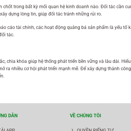
en chốt trong bất kỳ mối quan hệ kinh doanh nào. Đối tác cần cu
ây dựng lòng tin, giúp đối tác tránh những rủi ro.
 báo cáo tài chính, các hoạt động quảng bá sản phẩm là yếu tố 
ối tác.
, chìa khóa giúp hệ thống phát triển bền vững và lâu dài. Hiểu 
 ra nhiều cơ hội phát triển mạnh mẽ. Để xây dựng thành công
ển.
NG DẪN
VỀ CHÚNG TÔI
TẢI APP
QUYỀN RIẾNG TƯ