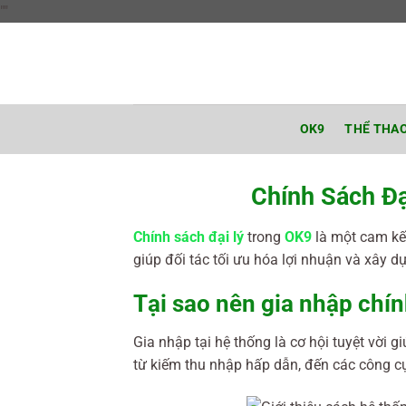
Chuyển
"
"
đến
nội
dung
OK9
THỂ THA
Chính Sách Đạ
Chính sách đại lý
trong
OK9
là một cam kết
giúp đối tác tối ưu hóa lợi nhuận và xây d
Tại sao nên gia nhập chín
Gia nhập tại hệ thống là cơ hội tuyệt vời 
từ kiếm thu nhập hấp dẫn, đến các công cụ