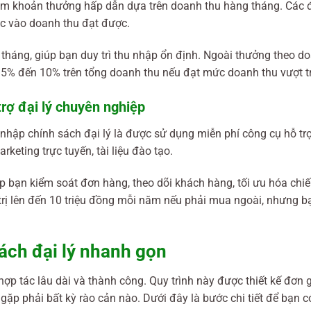
ồm khoản thưởng hấp dẫn dựa trên doanh thu hàng tháng. Các đ
uộc vào doanh thu đạt được.
háng, giúp bạn duy trì thu nhập ổn định. Ngoài thưởng theo do
 5% đến 10% trên tổng doanh thu nếu đạt mức doanh thu vượt tr
rợ đại lý chuyên nghiệp
a nhập chính sách đại lý là được sử dụng miễn phí công cụ hỗ 
eting trực tuyến, tài liệu đào tạo.
 bạn kiểm soát đơn hàng, theo dõi khách hàng, tối ưu hóa chiến
 trị lên đến 10 triệu đồng mỗi năm nếu phải mua ngoài, nhưng 
ách đại lý nhanh gọn
hợp tác lâu dài và thành công. Quy trình này được thiết kế đơn 
ặp phải bất kỳ rào cản nào. Dưới đây là bước chi tiết để bạn 