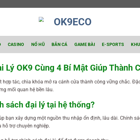
O
CASINO
NỔ HŨ
BẮN CÁ
GAME BÀI
E-SPORTS
KHU
i Lý OK9 Cùng 4 Bí Mật Giúp Thành
 hợp tác, chìa khóa mở ra cánh cửa thành công vững chắc. Đặc 
ựng mối quan hệ bền lâu.
h sách đại lý tại hệ thống?
giúp bạn xây dựng một nguồn thu nhập ổn định, lâu dài. Chính sá
 hỗ trợ chuyên nghiệp.