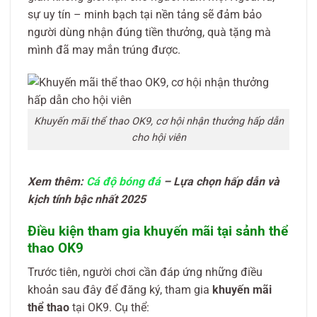
sự uy tín – minh bạch tại nền tảng sẽ đảm bảo
người dùng nhận đúng tiền thưởng, quà tặng mà
mình đã may mắn trúng được.
Khuyến mãi thể thao OK9, cơ hội nhận thưởng hấp dẫn
cho hội viên
Xem thêm:
Cá độ bóng đá
– Lựa chọn hấp dẫn và
kịch tính bậc nhất 2025
Điều kiện tham gia khuyến mãi tại sảnh thể
thao OK9
Trước tiên, người chơi cần đáp ứng những điều
khoản sau đây để đăng ký, tham gia
khuyến mãi
thể thao
tại OK9. Cụ thể: