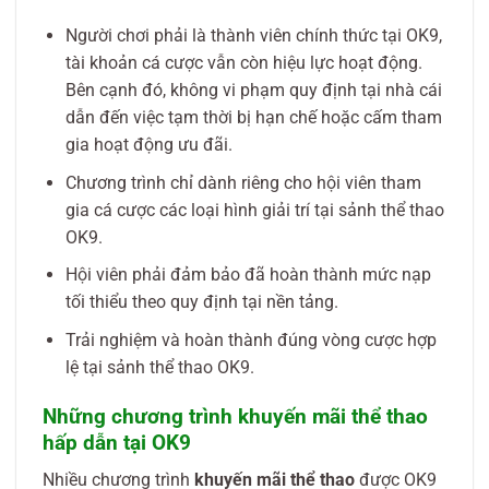
Người chơi phải là thành viên chính thức tại OK9,
tài khoản cá cược vẫn còn hiệu lực hoạt động.
Bên cạnh đó, không vi phạm quy định tại nhà cái
dẫn đến việc tạm thời bị hạn chế hoặc cấm tham
gia hoạt động ưu đãi.
Chương trình chỉ dành riêng cho hội viên tham
gia cá cược các loại hình giải trí tại sảnh thể thao
OK9.
Hội viên phải đảm bảo đã hoàn thành mức nạp
tối thiểu theo quy định tại nền tảng.
Trải nghiệm và hoàn thành đúng vòng cược hợp
lệ tại sảnh thể thao OK9.
Những chương trình khuyến mãi thể thao
hấp dẫn tại OK9
Nhiều chương trình
khuyến mãi thể thao
được OK9