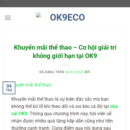
Chuyển
"
"
đến
nội
dung
Khuyến mãi thể thao – Cơ hội giải trí
không giới hạn tại OK9
ĐÃ ĐĂNG TRÊN
04/02/2025
BỞI
04
Th2
Khuyến mãi thể thao
là sự kiện đặc sắc mà bạn
không thể bỏ lỡ khi theo dõi và soi kèo cá độ tại
nhà
cái OK9
. Thông qua chương trình này, hội viên sẽ
nhận được nhiều quà tặng hấp dẫn cũng như tiền
thưởng cạnh tranh. Cùng điểm qua nội dung sau