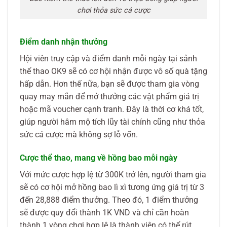
chơi thỏa sức cá cược
Điểm danh nhận thưởng
Hội viên truy cập và điểm danh mỗi ngày tại sảnh
thể thao OK9 sẽ có cơ hội nhận được vô số quà tặng
hấp dẫn. Hơn thế nữa, bạn sẽ được tham gia vòng
quay may mắn để mở thưởng các vật phẩm giá trị
hoặc mã voucher cạnh tranh. Đây là thời cơ khá tốt,
giúp người hâm mộ tích lũy tài chính cũng như thỏa
sức cá cược mà không sợ lỗ vốn.
Cược thể thao, mang về hồng bao mỗi ngày
Với mức cược hợp lệ từ 300K trở lên, người tham gia
sẽ có cơ hội mở hồng bao lì xì tương ứng giá trị từ 3
đến 28,888 điểm thưởng. Theo đó, 1 điểm thưởng
sẽ được quy đổi thành 1K VND và chỉ cần hoàn
thành 1 vòng chơi hợp lệ là thành viên có thể rút