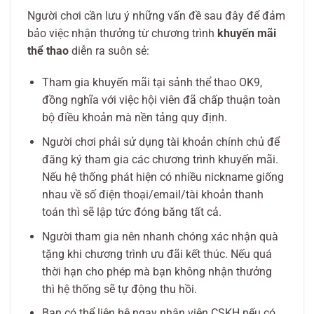
Người chơi cần lưu ý những vấn đề sau đây để đảm
bảo việc nhận thưởng từ chương trình
khuyến mãi
thể thao
diễn ra suôn sẻ:
Tham gia khuyến mãi tại sảnh thể thao OK9,
đồng nghĩa với việc hội viên đã chấp thuận toàn
bộ điều khoản mà nền tảng quy định.
Người chơi phải sử dụng tài khoản chính chủ để
đăng ký tham gia các chương trình khuyến mãi.
Nếu hệ thống phát hiện có nhiều nickname giống
nhau về số điện thoại/email/tài khoản thanh
toán thì sẽ lập tức đóng băng tất cả.
Người tham gia nên nhanh chóng xác nhận quà
tặng khi chương trình ưu đãi kết thúc. Nếu quá
thời hạn cho phép mà bạn không nhận thưởng
thì hệ thống sẽ tự động thu hồi.
Bạn có thể liên hệ ngay nhân viên CSKH nếu có