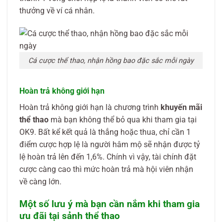
thưởng về ví cá nhân.
Cá cược thể thao, nhận hồng bao đặc sắc mỗi ngày
Hoàn trả không giới hạn
Hoàn trả không giới hạn là chương trình
khuyến mãi
thể thao
mà bạn không thể bỏ qua khi tham gia tại
OK9. Bất kể kết quả là thắng hoặc thua, chỉ cần 1
điểm cược hợp lệ là người hâm mộ sẽ nhận được tỷ
lệ hoàn trả lên đến 1,6%. Chính vì vậy, tài chính đặt
cược càng cao thì mức hoàn trả mà hội viên nhận
về càng lớn.
Một số lưu ý mà bạn cần nắm khi tham gia
ưu đãi tại sảnh thể thao