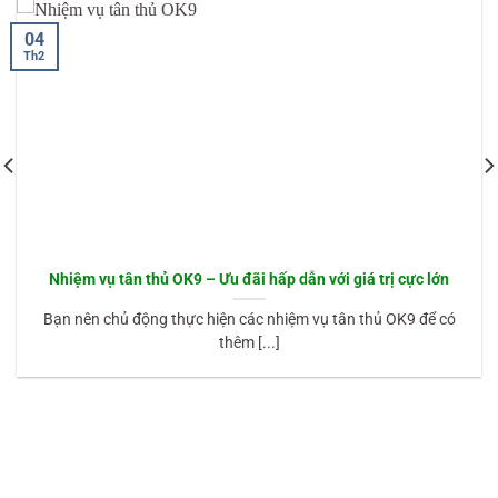
04
Th2
Nhiệm vụ tân thủ OK9 – Ưu đãi hấp dẫn với giá trị cực lớn
Bạn nên chủ động thực hiện các nhiệm vụ tân thủ OK9 để có
thêm [...]