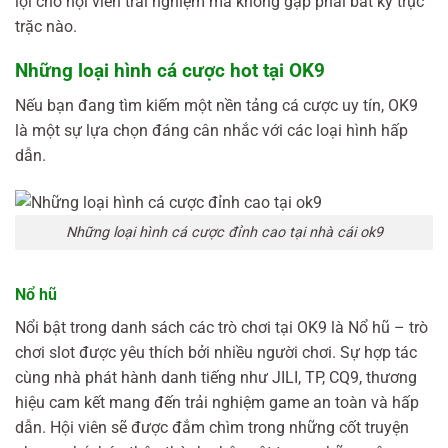
lợi cho hội viên trải nghiệm mà không gặp phải bất kỳ trục
trặc nào.
Những loại hình cá cược hot tại OK9
Nếu bạn đang tìm kiếm một nền tảng cá cược uy tín, OK9
là một sự lựa chọn đáng cân nhắc với các loại hình hấp
dẫn.
Những loại hình cá cược đỉnh cao tại nhà cái ok9
Nổ hũ
Nổi bật trong danh sách các trò chơi tại OK9 là Nổ hũ – trò
chơi slot được yêu thích bởi nhiều người chơi. Sự hợp tác
cùng nhà phát hành danh tiếng như JILI, TP, CQ9, thương
hiệu cam kết mang đến trải nghiệm game an toàn và hấp
dẫn. Hội viên sẽ được đắm chìm trong những cốt truyện