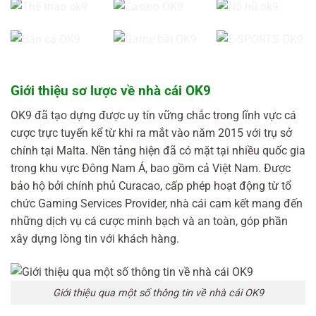
Giới thiệu sơ lược về nhà cái OK9
OK9 đã tạo dựng được uy tín vững chắc trong lĩnh vực cá
cược trực tuyến kể từ khi ra mắt vào năm 2015 với trụ sở
chính tại Malta. Nền tảng hiện đã có mặt tại nhiều quốc gia
trong khu vực Đông Nam Á, bao gồm cả Việt Nam. Được
bảo hộ bởi chính phủ Curacao, cấp phép hoạt động từ tổ
chức Gaming Services Provider, nhà cái cam kết mang đến
những dịch vụ cá cược minh bạch và an toàn, góp phần
xây dựng lòng tin với khách hàng.
Giới thiệu qua một số thông tin về nhà cái OK9