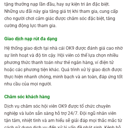
tặng thưởng nạp lần đầu, hay sự kiện tri ân đặc biệt.
Những ưu đãi này gia tăng giá trị khi tham gia, cung cấp
cho người chơi cảm giác được chăm sóc đặc biệt, tăng
cường động lực tham gia.
Giao dịch nạp rút đa dạng
Hệ thống giao dịch tại nhà cái OK9 được đánh giá cao nhờ
sự linh hoạt và độ tin cậy. Hội viên có thể lựa chọn nhiều
phương thức thanh toán như thẻ ngân hàng, ví điện tử
hoặc các phương tiện khác. Quá trình xử lý giao dịch được
thực hiện nhanh chóng, minh bạch và an toàn, đáp ứng tốt
nhu cầu của mọi người.
Chăm sóc khách hàng
Dịch vụ chăm sóc hội viên OK9 được tổ chức chuyên
nghiệp và luôn sẵn sàng hỗ trợ 24/7. Đội ngũ nhân viên
tận tâm, nhiệt tình và am hiểu sẽ giải đáp mọi thắc mắc từ
cách sử dụng dịch vụ đến xử lý vấn đề phát sinh. Kênh hỗ