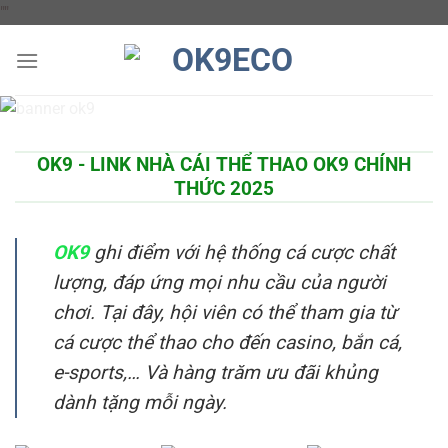
Chuyển
"
"
đến
nội
dung
OK9 - LINK NHÀ CÁI THỂ THAO OK9 CHÍNH
THỨC 2025
OK9
ghi điểm với hệ thống cá cược chất
lượng, đáp ứng mọi nhu cầu của người
chơi. Tại đây, hội viên có thể tham gia từ
cá cược thể thao cho đến casino, bắn cá,
e-sports,… Và hàng trăm ưu đãi khủng
dành tặng mỗi ngày.