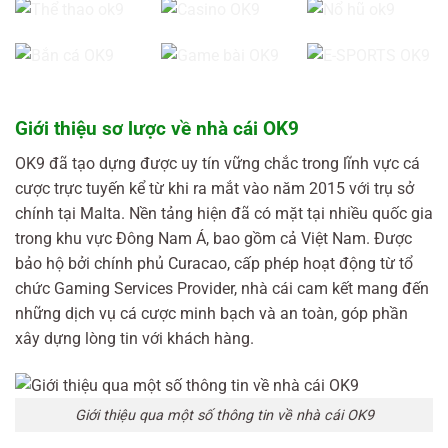
Giới thiệu sơ lược về nhà cái OK9
OK9 đã tạo dựng được uy tín vững chắc trong lĩnh vực cá
cược trực tuyến kể từ khi ra mắt vào năm 2015 với trụ sở
chính tại Malta. Nền tảng hiện đã có mặt tại nhiều quốc gia
trong khu vực Đông Nam Á, bao gồm cả Việt Nam. Được
bảo hộ bởi chính phủ Curacao, cấp phép hoạt động từ tổ
chức Gaming Services Provider, nhà cái cam kết mang đến
những dịch vụ cá cược minh bạch và an toàn, góp phần
xây dựng lòng tin với khách hàng.
Giới thiệu qua một số thông tin về nhà cái OK9