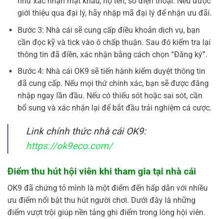
như xác nhận mật khẩu, họ tên, số điện thoại. Nếu được
giới thiệu qua đại lý, hãy nhập mã đại lý để nhận ưu đãi.
Bước 3: Nhà cái sẽ cung cấp điều khoản dịch vụ, bạn
cần đọc kỹ và tick vào ô chấp thuận. Sau đó kiểm tra lại
thông tin đã điền, xác nhận bằng cách chọn “Đăng ký”.
Bước 4: Nhà cái OK9 sẽ tiến hành kiểm duyệt thông tin
đã cung cấp. Nếu mọi thứ chính xác, bạn sẽ được đăng
nhập ngay lần đầu. Nếu có thiếu sót hoặc sai sót, cần
bổ sung và xác nhận lại để bắt đầu trải nghiệm cá cược.
Link chính thức nhà cái OK9:
https://ok9eco.com/
Điểm thu hút hội viên khi tham gia tại nhà cái
OK9 đã chứng tỏ mình là một điểm đến hấp dẫn với nhiều
ưu điểm nổi bật thu hút người chơi. Dưới đây là những
điểm vượt trội giúp nền tảng ghi điểm trong lòng hội viên.