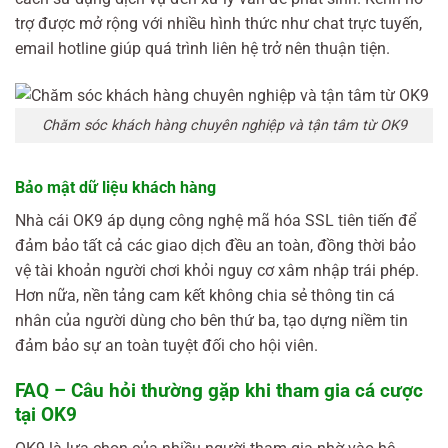
trợ được mở rộng với nhiều hình thức như chat trực tuyến,
email hotline giúp quá trình liên hệ trở nên thuận tiện.
Chăm sóc khách hàng chuyên nghiệp và tận tâm từ OK9
Bảo mật dữ liệu khách hàng
Nhà cái OK9 áp dụng công nghệ mã hóa SSL tiên tiến để
đảm bảo tất cả các giao dịch đều an toàn, đồng thời bảo
vệ tài khoản người chơi khỏi nguy cơ xâm nhập trái phép.
Hơn nữa, nền tảng cam kết không chia sẻ thông tin cá
nhân của người dùng cho bên thứ ba, tạo dựng niềm tin
đảm bảo sự an toàn tuyệt đối cho hội viên.
FAQ – Câu hỏi thường gặp khi tham gia cá cược
tại OK9