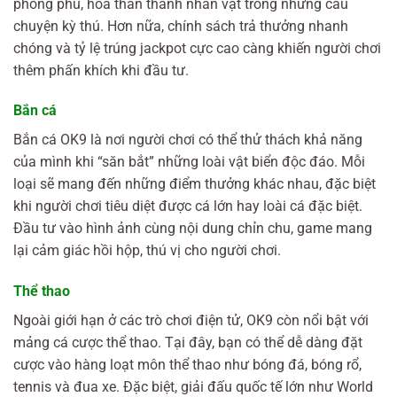
phong phú, hóa thân thành nhân vật trong những câu
chuyện kỳ thú. Hơn nữa, chính sách trả thưởng nhanh
chóng và tỷ lệ trúng jackpot cực cao càng khiến người chơi
thêm phấn khích khi đầu tư.
Bắn cá
Bắn cá OK9 là nơi người chơi có thể thử thách khả năng
của mình khi “săn bắt” những loài vật biển độc đáo. Mỗi
loại sẽ mang đến những điểm thưởng khác nhau, đặc biệt
khi người chơi tiêu diệt được cá lớn hay loài cá đặc biệt.
Đầu tư vào hình ảnh cùng nội dung chỉn chu, game mang
lại cảm giác hồi hộp, thú vị cho người chơi.
Thể thao
Ngoài giới hạn ở các trò chơi điện tử, OK9 còn nổi bật với
mảng cá cược thể thao. Tại đây, bạn có thể dễ dàng đặt
cược vào hàng loạt môn thể thao như bóng đá, bóng rổ,
tennis và đua xe. Đặc biệt, giải đấu quốc tế lớn như World