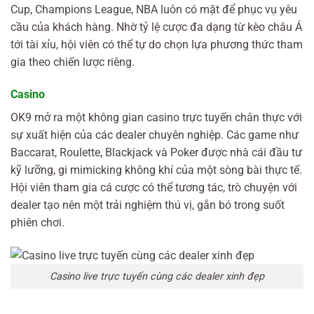
Cup, Champions League, NBA luôn có mặt để phục vụ yêu
cầu của khách hàng. Nhờ tỷ lệ cược đa dạng từ kèo châu Á
tới tài xỉu, hội viên có thể tự do chọn lựa phương thức tham
gia theo chiến lược riêng.
Casino
OK9 mở ra một không gian casino trực tuyến chân thực với
sự xuất hiện của các dealer chuyên nghiệp. Các game như
Baccarat, Roulette, Blackjack và Poker được nhà cái đầu tư
kỹ lưỡng, gi mimicking không khí của một sòng bài thực tế.
Hội viên tham gia cá cược có thể tương tác, trò chuyện với
dealer tạo nên một trải nghiệm thú vị, gắn bó trong suốt
phiên chơi.
Casino live trực tuyến cùng các dealer xinh đẹp