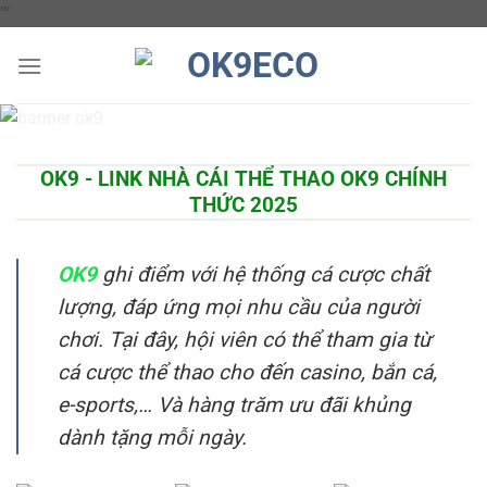
Chuyển
"
"
đến
nội
dung
OK9 - LINK NHÀ CÁI THỂ THAO OK9 CHÍNH
THỨC 2025
OK9
ghi điểm với hệ thống cá cược chất
lượng, đáp ứng mọi nhu cầu của người
chơi. Tại đây, hội viên có thể tham gia từ
cá cược thể thao cho đến casino, bắn cá,
e-sports,… Và hàng trăm ưu đãi khủng
dành tặng mỗi ngày.