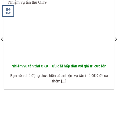
04
Th2
Nhiệm vụ tân thủ OK9 – Ưu đãi hấp dẫn với giá trị cực lớn
Bạn nên chủ động thực hiện các nhiệm vụ tân thủ OK9 để có
thêm [...]