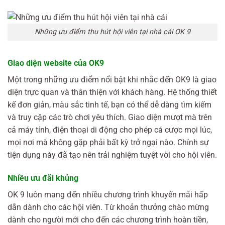
Những ưu điểm thu hút hội viên tại nhà cái OK 9
Giao diện website của OK9
Một trong những ưu điểm nổi bật khi nhắc đến OK9 là giao
diện trực quan và thân thiện với khách hàng. Hệ thống thiết
kế đơn giản, màu sắc tinh tế, bạn có thể dễ dàng tìm kiếm
và truy cập các trò chơi yêu thích. Giao diện mượt mà trên
cả máy tính, điện thoại di động cho phép cá cược mọi lúc,
mọi nơi mà không gặp phải bất kỳ trở ngại nào. Chính sự
tiện dụng này đã tạo nên trải nghiệm tuyệt vời cho hội viên.
Nhiều ưu đãi khủng
OK 9 luôn mang đến nhiều chương trình khuyến mãi hấp
dẫn dành cho các hội viên. Từ khoản thưởng chào mừng
dành cho người mới cho đến các chương trình hoàn tiền,