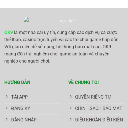
OK9
là một nhà cái uy tín, cung cấp các dịch vụ cá cược
thể thao, casino trực tuyến và các trò chơi game hấp dẫn.
Với giao diện dễ sử dụng, hệ thống bảo mật cao, OK9
mang đến trải nghiệm chơi game an toàn và chuyên
nghiệp cho người chơi.
HƯỚNG DẪN
VỀ CHÚNG TÔI
TẢI APP
QUYỀN RIẾNG TƯ
ĐĂNG KÝ
CHÍNH SÁCH BẢO MẬT
ĐĂNG NHẬP
ĐIỀU KHOẢN ĐIỀU KIỆN