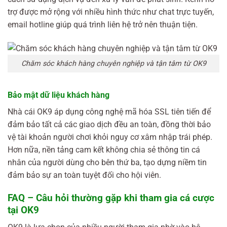
trợ được mở rộng với nhiều hình thức như chat trực tuyến,
email hotline giúp quá trình liên hệ trở nên thuận tiện.
Chăm sóc khách hàng chuyên nghiệp và tận tâm từ OK9
Bảo mật dữ liệu khách hàng
Nhà cái OK9 áp dụng công nghệ mã hóa SSL tiên tiến để
đảm bảo tất cả các giao dịch đều an toàn, đồng thời bảo
vệ tài khoản người chơi khỏi nguy cơ xâm nhập trái phép.
Hơn nữa, nền tảng cam kết không chia sẻ thông tin cá
nhân của người dùng cho bên thứ ba, tạo dựng niềm tin
đảm bảo sự an toàn tuyệt đối cho hội viên.
FAQ – Câu hỏi thường gặp khi tham gia cá cược
tại OK9