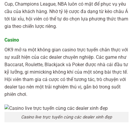
Cup, Champions League, NBA luôn có mặt để phục vụ yêu
cầu của khách hàng. Nhờ tỷ lệ cược đa dạng từ kèo châu Á
tới tài xỉu, hội viên có thể tự do chọn lựa phương thức tham
gia theo chiến lược riêng.
Casino
OK9 mở ra một không gian casino trực tuyến chân thực với
sự xuất hiện của các dealer chuyên nghiệp. Các game như
Baccarat, Roulette, Blackjack và Poker được nhà cái đầu tư
kỹ lưỡng, gi mimicking không khí của một sòng bài thực tế.
Hội viên tham gia cá cược có thể tương tác, trò chuyện với
dealer tạo nên một trải nghiệm thú vị, gắn bó trong suốt
phiên chơi.
Casino live trực tuyến cùng các dealer xinh đẹp