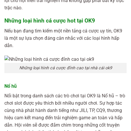
lợi cho hội viên trải nghiệm mà không gặp phải bất kỳ trục
trặc nào.
Những loại hình cá cược hot tại OK9
Nếu bạn đang tìm kiếm một nền tảng cá cược uy tín, OK9
là một sự lựa chọn đáng cân nhắc với các loại hình hấp
dẫn.
Những loại hình cá cược đỉnh cao tại nhà cái ok9
Nổ hũ
Nổi bật trong danh sách các trò chơi tại OK9 là Nổ hũ – trò
chơi slot được yêu thích bởi nhiều người chơi. Sự hợp tác
cùng nhà phát hành danh tiếng như JILI, TP, CQ9, thương
hiệu cam kết mang đến trải nghiệm game an toàn và hấp
dẫn. Hội viên sẽ được đắm chìm trong những cốt truyện