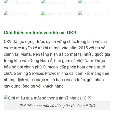
Giới thiệu sơ lược về nhà cái OK9
OK9 đã tạo dựng được uy tín vững chắc trong lĩnh vực cá
cược trực tuyến kể từ khi ra mắt vào năm 2015 với trụ sở
chính tại Malta. Nền tảng hiện đã có mặt tại nhiều quốc gia
trong khu vực Đông Nam Á, bao gồm cả Việt Nam. Được
bảo hộ bởi chính phủ Curacao, cấp phép hoạt động từ tổ
chức Gaming Services Provider, nhà cái cam kết mang đến
những dịch vụ cá cược minh bạch và an toàn, góp phần
xây dựng lòng tin với khách hàng.
Giới thiệu qua một số thông tin về nhà cái OK9