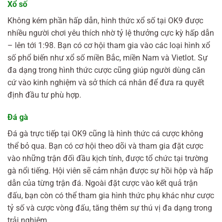
Xổ số
Không kém phần hấp dẫn, hình thức xổ số tại OK9 được
nhiều người chơi yêu thích nhờ tỷ lệ thưởng cực kỳ hấp dẫn
– lên tới 1:98. Bạn có cơ hội tham gia vào các loại hình xổ
số phổ biến như xổ số miền Bắc, miền Nam và Vietlot. Sự
đa dạng trong hình thức cược cũng giúp người dùng căn
cứ vào kinh nghiệm và sở thích cá nhân để đưa ra quyết
định đầu tư phù hợp.
Đá gà
Đá gà trực tiếp tại OK9 cũng là hình thức cá cược không
thể bỏ qua. Bạn có cơ hội theo dõi và tham gia đặt cược
vào những trận đối đầu kịch tính, được tổ chức tại trường
gà nổi tiếng. Hội viên sẽ cảm nhận được sự hồi hộp và hấp
dẫn của từng trận đá. Ngoài đặt cược vào kết quả trận
đấu, bạn còn có thể tham gia hình thức phụ khác như cược
tỷ số và cược vòng đấu, tăng thêm sự thú vị đa dạng trong
trải nghiệm.