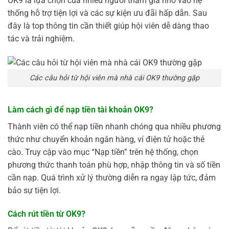
OK9 là lựa chọn của nhiều người tham gia nhờ vào hệ
thống hỗ trợ tiện lợi và các sự kiện ưu đãi hấp dẫn. Sau
đây là top thông tin cần thiết giúp hội viên dễ dàng thao
tác và trải nghiệm.
Các câu hỏi từ hội viên mà nhà cái OK9 thường gặp
Làm cách gì để nạp tiền tài khoản OK9?
Thành viên có thể nạp tiền nhanh chóng qua nhiều phương
thức như chuyển khoản ngân hàng, ví điện tử hoặc thẻ
cào. Truy cập vào mục “Nạp tiền” trên hệ thống, chọn
phương thức thanh toán phù hợp, nhập thông tin và số tiền
cần nạp. Quá trình xử lý thường diễn ra ngay lập tức, đảm
bảo sự tiện lợi.
Cách rút tiền từ OK9?