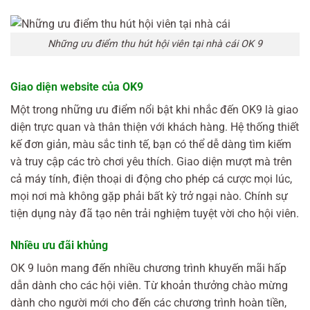
Những ưu điểm thu hút hội viên tại nhà cái OK 9
Giao diện website của OK9
Một trong những ưu điểm nổi bật khi nhắc đến OK9 là giao
diện trực quan và thân thiện với khách hàng. Hệ thống thiết
kế đơn giản, màu sắc tinh tế, bạn có thể dễ dàng tìm kiếm
và truy cập các trò chơi yêu thích. Giao diện mượt mà trên
cả máy tính, điện thoại di động cho phép cá cược mọi lúc,
mọi nơi mà không gặp phải bất kỳ trở ngại nào. Chính sự
tiện dụng này đã tạo nên trải nghiệm tuyệt vời cho hội viên.
Nhiều ưu đãi khủng
OK 9 luôn mang đến nhiều chương trình khuyến mãi hấp
dẫn dành cho các hội viên. Từ khoản thưởng chào mừng
dành cho người mới cho đến các chương trình hoàn tiền,