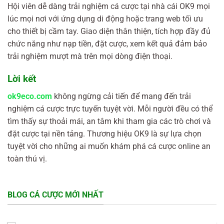
Hội viên dễ dàng trải nghiệm cá cược tại nhà cái OK9 mọi
lúc mọi nơi với ứng dụng di động hoặc trang web tối ưu
cho thiết bị cầm tay. Giao diện thân thiện, tích hợp đầy đủ
chức năng như nạp tiền, đặt cược, xem kết quả đảm bảo
trải nghiệm mượt mà trên mọi dòng điện thoại.
Lời kết
ok9eco.com
không ngừng cải tiến để mang đến trải
nghiệm cá cược trực tuyến tuyệt vời. Mỗi người đều có thể
tìm thấy sự thoải mái, an tâm khi tham gia các trò chơi và
đặt cược tại nền tảng. Thương hiệu OK9 là sự lựa chọn
tuyệt vời cho những ai muốn khám phá cá cược online an
toàn thú vị.
BLOG CÁ CƯỢC MỚI NHẤT