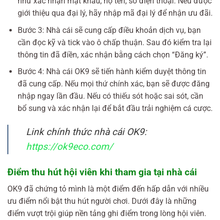
như xác nhận mật khẩu, họ tên, số điện thoại. Nếu được
giới thiệu qua đại lý, hãy nhập mã đại lý để nhận ưu đãi.
Bước 3: Nhà cái sẽ cung cấp điều khoản dịch vụ, bạn
cần đọc kỹ và tick vào ô chấp thuận. Sau đó kiểm tra lại
thông tin đã điền, xác nhận bằng cách chọn “Đăng ký”.
Bước 4: Nhà cái OK9 sẽ tiến hành kiểm duyệt thông tin
đã cung cấp. Nếu mọi thứ chính xác, bạn sẽ được đăng
nhập ngay lần đầu. Nếu có thiếu sót hoặc sai sót, cần
bổ sung và xác nhận lại để bắt đầu trải nghiệm cá cược.
Link chính thức nhà cái OK9:
https://ok9eco.com/
Điểm thu hút hội viên khi tham gia tại nhà cái
OK9 đã chứng tỏ mình là một điểm đến hấp dẫn với nhiều
ưu điểm nổi bật thu hút người chơi. Dưới đây là những
điểm vượt trội giúp nền tảng ghi điểm trong lòng hội viên.