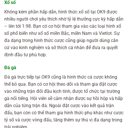
Xổ số
Không kém phần hấp dẫn, hình thức xổ số tại OK9 được
nhiều người chơi yêu thích nhờ tỷ lệ thưởng cực kỳ hấp dẫn
– lên tới 1:98. Bạn có cơ hội tham gia vào các loại hình xổ
số phổ biến như xổ số miền Bắc, miền Nam và Vietlot. Sự
đa dạng trong hình thức cược cũng giúp người dùng căn
cứ vào kinh nghiệm và sở thích cá nhân để đưa ra quyết
định đầu tư phù hợp.
Đá gà
Đá gà trực tiếp tại OK9 cũng là hình thức cá cược không
thể bỏ qua. Bạn có cơ hội theo dõi và tham gia đặt cược
vào những trận đối đầu kịch tính, được tổ chức tại trường
gà nổi tiếng. Hội viên sẽ cảm nhận được sự hồi hộp và hấp
dẫn của từng trận đá. Ngoài đặt cược vào kết quả trận
đấu, bạn còn có thể tham gia hình thức phụ khác như cược
tỷ số và cược vòng đấu, tăng thêm sự thú vị đa dạng trong
trải nghiệm.