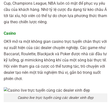
Cup, Champions League, NBA luôn có mặt để phục vụ yêu
cầu của khách hàng. Nhờ tỷ lệ cược đa dạng từ kèo châu Á
tới tài xỉu, hội viên có thể tự do chọn lựa phương thức tham
gia theo chiến lược riêng.
Casino
OK9 mở ra một không gian casino trực tuyến chân thực với
sự xuất hiện của các dealer chuyên nghiệp. Các game như
Baccarat, Roulette, Blackjack và Poker được nhà cái đầu tư
kỹ lưỡng, gi mimicking không khí của một sòng bài thực tế.
Hội viên tham gia cá cược có thể tương tác, trò chuyện với
dealer tạo nên một trải nghiệm thú vị, gắn bó trong suốt
phiên chơi.
Casino live trực tuyến cùng các dealer xinh đẹp