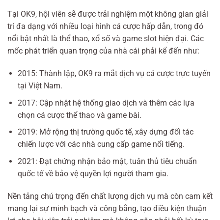
Tại OK9, hội viên sẽ được trải nghiệm một không gian giải
trí đa dạng với nhiều loại hình cá cược hấp dẫn, trong đó
nổi bật nhất là thể thao, xổ số và game slot hiện đại. Các
mốc phát triển quan trọng của nhà cái phải kể đến như:
2015: Thành lập, OK9 ra mắt dịch vụ cá cược trực tuyến
tại Việt Nam.
2017: Cập nhật hệ thống giao dịch và thêm các lựa
chọn cá cược thể thao và game bài.
2019: Mở rộng thị trường quốc tế, xây dựng đối tác
chiến lược với các nhà cung cấp game nổi tiếng.
2021: Đạt chứng nhận bảo mật, tuân thủ tiêu chuẩn
quốc tế về bảo vệ quyền lợi người tham gia.
Nền tảng chú trọng đến chất lượng dịch vụ mà còn cam kết
mang lại sự minh bạch và công bằng, tạo điều kiện thuận