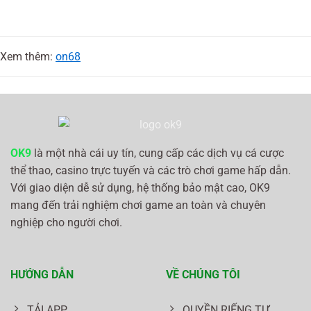
Xem thêm:
on68
OK9
là một nhà cái uy tín, cung cấp các dịch vụ cá cược
thể thao, casino trực tuyến và các trò chơi game hấp dẫn.
Với giao diện dễ sử dụng, hệ thống bảo mật cao, OK9
mang đến trải nghiệm chơi game an toàn và chuyên
nghiệp cho người chơi.
HƯỚNG DẪN
VỀ CHÚNG TÔI
TẢI APP
QUYỀN RIẾNG TƯ