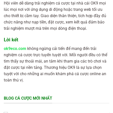
Hội viên dễ dàng trải nghiệm cá cược tại nhà cái OK9 mọi
lúc mọi nơi với ứng dụng di động hoặc trang web tối ưu
cho thiết bị cầm tay. Giao diện thân thiện, tích hợp đầy đủ
chức năng như nạp tiền, đặt cược, xem kết quả đảm bảo
trải nghiệm mượt mà trên mọi dòng điện thoại.
Lời kết
ok9eco.com
không ngừng cải tiến để mang đến trải
nghiệm cá cược trực tuyến tuyệt vời. Mỗi người đều có thể
tìm thấy sự thoải mái, an tâm khi tham gia các trò chơi và
đặt cược tại nền tảng. Thương hiệu OK9 là sự lựa chọn
tuyệt vời cho những ai muốn khám phá cá cược online an
toàn thú vị.
BLOG CÁ CƯỢC MỚI NHẤT