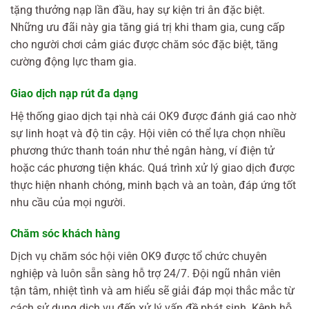
tặng thưởng nạp lần đầu, hay sự kiện tri ân đặc biệt.
Những ưu đãi này gia tăng giá trị khi tham gia, cung cấp
cho người chơi cảm giác được chăm sóc đặc biệt, tăng
cường động lực tham gia.
Giao dịch nạp rút đa dạng
Hệ thống giao dịch tại nhà cái OK9 được đánh giá cao nhờ
sự linh hoạt và độ tin cậy. Hội viên có thể lựa chọn nhiều
phương thức thanh toán như thẻ ngân hàng, ví điện tử
hoặc các phương tiện khác. Quá trình xử lý giao dịch được
thực hiện nhanh chóng, minh bạch và an toàn, đáp ứng tốt
nhu cầu của mọi người.
Chăm sóc khách hàng
Dịch vụ chăm sóc hội viên OK9 được tổ chức chuyên
nghiệp và luôn sẵn sàng hỗ trợ 24/7. Đội ngũ nhân viên
tận tâm, nhiệt tình và am hiểu sẽ giải đáp mọi thắc mắc từ
cách sử dụng dịch vụ đến xử lý vấn đề phát sinh. Kênh hỗ