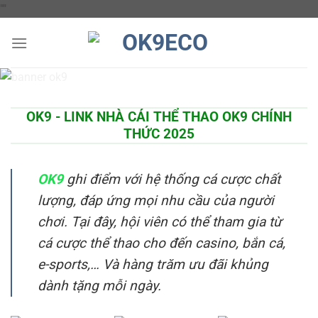
Chuyển
"
"
đến
nội
dung
OK9 - LINK NHÀ CÁI THỂ THAO OK9 CHÍNH
THỨC 2025
OK9
ghi điểm với hệ thống cá cược chất
lượng, đáp ứng mọi nhu cầu của người
chơi. Tại đây, hội viên có thể tham gia từ
cá cược thể thao cho đến casino, bắn cá,
e-sports,… Và hàng trăm ưu đãi khủng
dành tặng mỗi ngày.