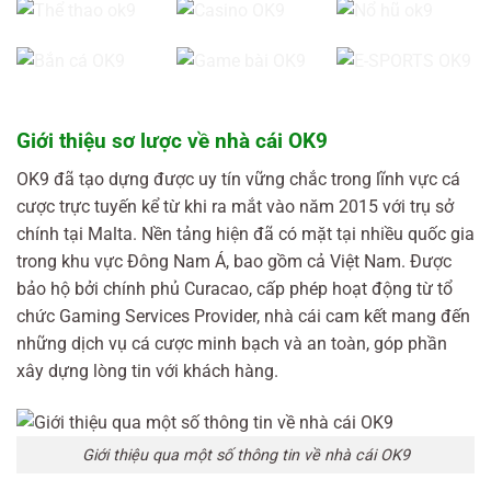
Giới thiệu sơ lược về nhà cái OK9
OK9 đã tạo dựng được uy tín vững chắc trong lĩnh vực cá
cược trực tuyến kể từ khi ra mắt vào năm 2015 với trụ sở
chính tại Malta. Nền tảng hiện đã có mặt tại nhiều quốc gia
trong khu vực Đông Nam Á, bao gồm cả Việt Nam. Được
bảo hộ bởi chính phủ Curacao, cấp phép hoạt động từ tổ
chức Gaming Services Provider, nhà cái cam kết mang đến
những dịch vụ cá cược minh bạch và an toàn, góp phần
xây dựng lòng tin với khách hàng.
Giới thiệu qua một số thông tin về nhà cái OK9