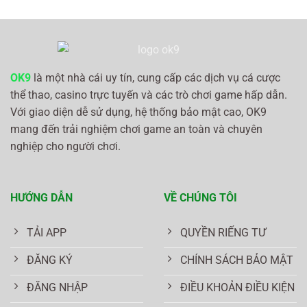
OK9
là một nhà cái uy tín, cung cấp các dịch vụ cá cược
thể thao, casino trực tuyến và các trò chơi game hấp dẫn.
Với giao diện dễ sử dụng, hệ thống bảo mật cao, OK9
mang đến trải nghiệm chơi game an toàn và chuyên
nghiệp cho người chơi.
HƯỚNG DẪN
VỀ CHÚNG TÔI
TẢI APP
QUYỀN RIẾNG TƯ
ĐĂNG KÝ
CHÍNH SÁCH BẢO MẬT
ĐĂNG NHẬP
ĐIỀU KHOẢN ĐIỀU KIỆN