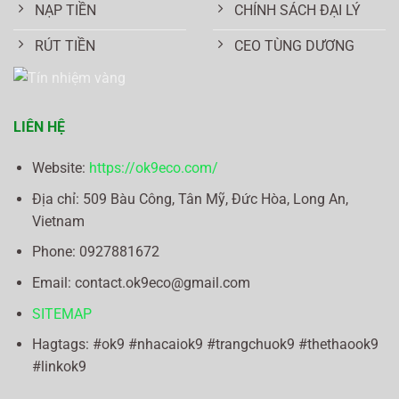
NẠP TIỀN
CHÍNH SÁCH ĐẠI LÝ
RÚT TIỀN
CEO TÙNG DƯƠNG
LIÊN HỆ
Website:
https://ok9eco.com/
Địa chỉ:
509 Bàu Công, Tân Mỹ, Đức Hòa, Long An,
Vietnam
Phone: 0
927881672
Email:
contact.ok9eco@gmail.com
SITEMAP
Hagtags: #ok9 #nhacaiok9 #trangchuok9 #thethaook9
#linkok9