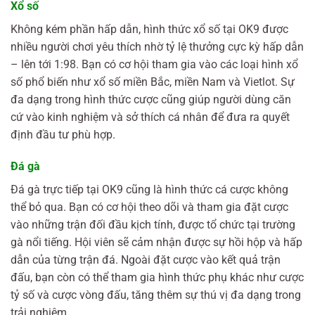
Xổ số
Không kém phần hấp dẫn, hình thức xổ số tại OK9 được
nhiều người chơi yêu thích nhờ tỷ lệ thưởng cực kỳ hấp dẫn
– lên tới 1:98. Bạn có cơ hội tham gia vào các loại hình xổ
số phổ biến như xổ số miền Bắc, miền Nam và Vietlot. Sự
đa dạng trong hình thức cược cũng giúp người dùng căn
cứ vào kinh nghiệm và sở thích cá nhân để đưa ra quyết
định đầu tư phù hợp.
Đá gà
Đá gà trực tiếp tại OK9 cũng là hình thức cá cược không
thể bỏ qua. Bạn có cơ hội theo dõi và tham gia đặt cược
vào những trận đối đầu kịch tính, được tổ chức tại trường
gà nổi tiếng. Hội viên sẽ cảm nhận được sự hồi hộp và hấp
dẫn của từng trận đá. Ngoài đặt cược vào kết quả trận
đấu, bạn còn có thể tham gia hình thức phụ khác như cược
tỷ số và cược vòng đấu, tăng thêm sự thú vị đa dạng trong
trải nghiệm.