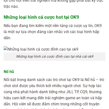
lợi cho hội viên trải nghiệm mà không gặp phải bất kỳ trục
trặc nào.
Những loại hình cá cược hot tại OK9
Nếu bạn đang tìm kiếm một nền tảng cá cược uy tín, OK9
là một sự lựa chọn đáng cân nhắc với các loại hình hấp
dẫn.
Những loại hình cá cược đỉnh cao tại nhà cái ok9
Nổ hũ
Nổi bật trong danh sách các trò chơi tại OK9 là Nổ hũ – trò
chơi slot được yêu thích bởi nhiều người chơi. Sự hợp tác
cùng nhà phát hành danh tiếng như JILI, TP, CQ9, thương
hiệu cam kết mang đến trải nghiệm game an toàn và hấp
dẫn. Hội viên sẽ được đắm chìm trong những cốt truyện