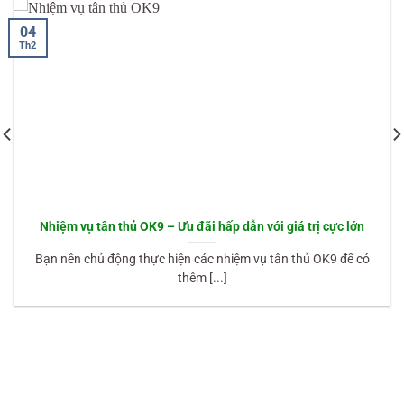
04
Th2
Nhiệm vụ tân thủ OK9 – Ưu đãi hấp dẫn với giá trị cực lớn
Bạn nên chủ động thực hiện các nhiệm vụ tân thủ OK9 để có
thêm [...]