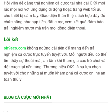
Hội viên dễ dàng trải nghiệm cá cược tại nhà cái OK9 mọi
lúc mọi nơi với ứng dụng di động hoặc trang web tối ưu
cho thiết bị cầm tay. Giao diện thân thiện, tích hợp đầy đủ
chức năng như nạp tiền, đặt cược, xem kết quả đảm bảo
trải nghiệm mượt mà trên mọi dòng điện thoại.
Lời kết
ok9eco.com
không ngừng cải tiến để mang đến trải
nghiệm cá cược trực tuyến tuyệt vời. Mỗi người đều có thể
tìm thấy sự thoải mái, an tâm khi tham gia các trò chơi và
đặt cược tại nền tảng. Thương hiệu OK9 là sự lựa chọn
tuyệt vời cho những ai muốn khám phá cá cược online an
toàn thú vị.
BLOG CÁ CƯỢC MỚI NHẤT