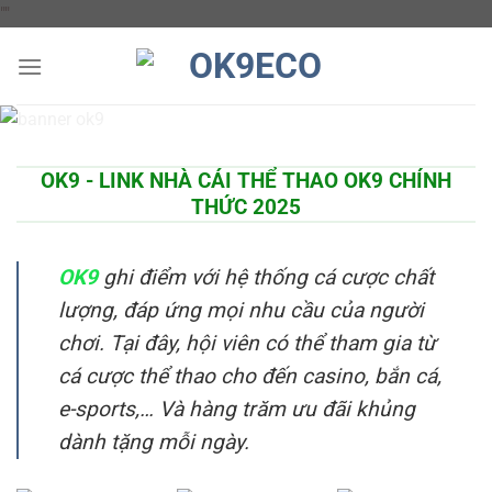
Chuyển
"
"
đến
nội
dung
OK9 - LINK NHÀ CÁI THỂ THAO OK9 CHÍNH
THỨC 2025
OK9
ghi điểm với hệ thống cá cược chất
lượng, đáp ứng mọi nhu cầu của người
chơi. Tại đây, hội viên có thể tham gia từ
cá cược thể thao cho đến casino, bắn cá,
e-sports,… Và hàng trăm ưu đãi khủng
dành tặng mỗi ngày.