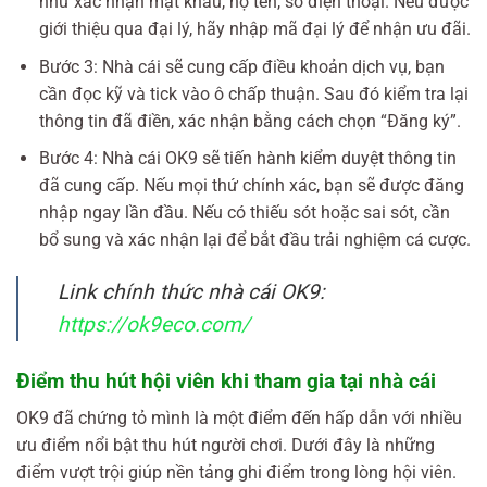
như xác nhận mật khẩu, họ tên, số điện thoại. Nếu được
giới thiệu qua đại lý, hãy nhập mã đại lý để nhận ưu đãi.
Bước 3: Nhà cái sẽ cung cấp điều khoản dịch vụ, bạn
cần đọc kỹ và tick vào ô chấp thuận. Sau đó kiểm tra lại
thông tin đã điền, xác nhận bằng cách chọn “Đăng ký”.
Bước 4: Nhà cái OK9 sẽ tiến hành kiểm duyệt thông tin
đã cung cấp. Nếu mọi thứ chính xác, bạn sẽ được đăng
nhập ngay lần đầu. Nếu có thiếu sót hoặc sai sót, cần
bổ sung và xác nhận lại để bắt đầu trải nghiệm cá cược.
Link chính thức nhà cái OK9:
https://ok9eco.com/
Điểm thu hút hội viên khi tham gia tại nhà cái
OK9 đã chứng tỏ mình là một điểm đến hấp dẫn với nhiều
ưu điểm nổi bật thu hút người chơi. Dưới đây là những
điểm vượt trội giúp nền tảng ghi điểm trong lòng hội viên.