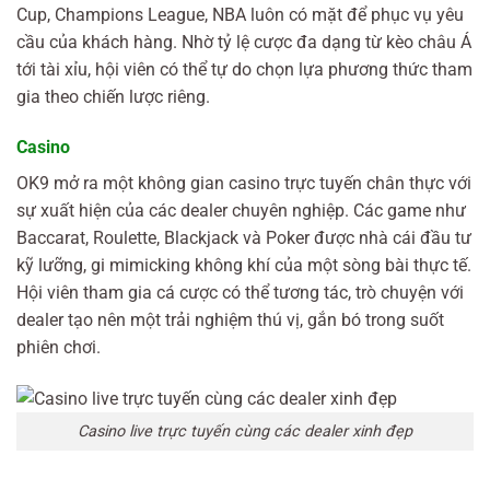
Cup, Champions League, NBA luôn có mặt để phục vụ yêu
cầu của khách hàng. Nhờ tỷ lệ cược đa dạng từ kèo châu Á
tới tài xỉu, hội viên có thể tự do chọn lựa phương thức tham
gia theo chiến lược riêng.
Casino
OK9 mở ra một không gian casino trực tuyến chân thực với
sự xuất hiện của các dealer chuyên nghiệp. Các game như
Baccarat, Roulette, Blackjack và Poker được nhà cái đầu tư
kỹ lưỡng, gi mimicking không khí của một sòng bài thực tế.
Hội viên tham gia cá cược có thể tương tác, trò chuyện với
dealer tạo nên một trải nghiệm thú vị, gắn bó trong suốt
phiên chơi.
Casino live trực tuyến cùng các dealer xinh đẹp