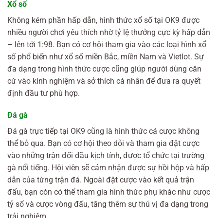
Xổ số
Không kém phần hấp dẫn, hình thức xổ số tại OK9 được
nhiều người chơi yêu thích nhờ tỷ lệ thưởng cực kỳ hấp dẫn
– lên tới 1:98. Bạn có cơ hội tham gia vào các loại hình xổ
số phổ biến như xổ số miền Bắc, miền Nam và Vietlot. Sự
đa dạng trong hình thức cược cũng giúp người dùng căn
cứ vào kinh nghiệm và sở thích cá nhân để đưa ra quyết
định đầu tư phù hợp.
Đá gà
Đá gà trực tiếp tại OK9 cũng là hình thức cá cược không
thể bỏ qua. Bạn có cơ hội theo dõi và tham gia đặt cược
vào những trận đối đầu kịch tính, được tổ chức tại trường
gà nổi tiếng. Hội viên sẽ cảm nhận được sự hồi hộp và hấp
dẫn của từng trận đá. Ngoài đặt cược vào kết quả trận
đấu, bạn còn có thể tham gia hình thức phụ khác như cược
tỷ số và cược vòng đấu, tăng thêm sự thú vị đa dạng trong
trải nghiệm.