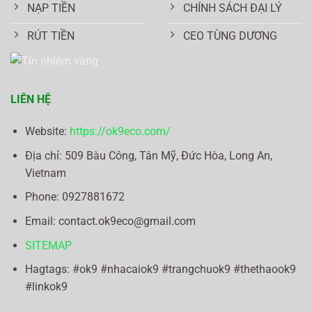
NẠP TIỀN
CHÍNH SÁCH ĐẠI LÝ
RÚT TIỀN
CEO TÙNG DƯƠNG
LIÊN HỆ
Website:
https://ok9eco.com/
Địa chỉ:
509 Bàu Công, Tân Mỹ, Đức Hòa, Long An,
Vietnam
Phone: 0
927881672
Email:
contact.ok9eco@gmail.com
SITEMAP
Hagtags: #ok9 #nhacaiok9 #trangchuok9 #thethaook9
#linkok9