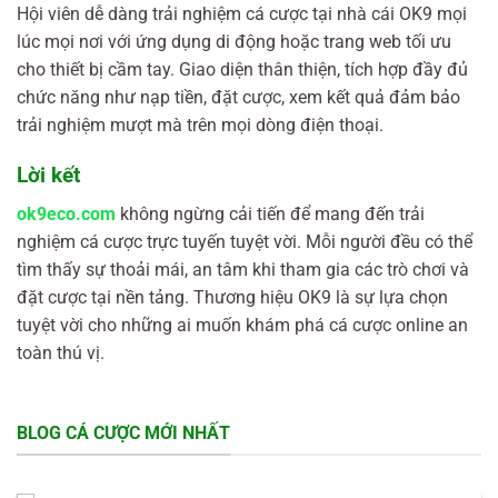
Hội viên dễ dàng trải nghiệm cá cược tại nhà cái OK9 mọi
lúc mọi nơi với ứng dụng di động hoặc trang web tối ưu
cho thiết bị cầm tay. Giao diện thân thiện, tích hợp đầy đủ
chức năng như nạp tiền, đặt cược, xem kết quả đảm bảo
trải nghiệm mượt mà trên mọi dòng điện thoại.
Lời kết
ok9eco.com
không ngừng cải tiến để mang đến trải
nghiệm cá cược trực tuyến tuyệt vời. Mỗi người đều có thể
tìm thấy sự thoải mái, an tâm khi tham gia các trò chơi và
đặt cược tại nền tảng. Thương hiệu OK9 là sự lựa chọn
tuyệt vời cho những ai muốn khám phá cá cược online an
toàn thú vị.
BLOG CÁ CƯỢC MỚI NHẤT