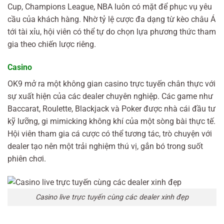
Cup, Champions League, NBA luôn có mặt để phục vụ yêu
cầu của khách hàng. Nhờ tỷ lệ cược đa dạng từ kèo châu Á
tới tài xỉu, hội viên có thể tự do chọn lựa phương thức tham
gia theo chiến lược riêng.
Casino
OK9 mở ra một không gian casino trực tuyến chân thực với
sự xuất hiện của các dealer chuyên nghiệp. Các game như
Baccarat, Roulette, Blackjack và Poker được nhà cái đầu tư
kỹ lưỡng, gi mimicking không khí của một sòng bài thực tế.
Hội viên tham gia cá cược có thể tương tác, trò chuyện với
dealer tạo nên một trải nghiệm thú vị, gắn bó trong suốt
phiên chơi.
Casino live trực tuyến cùng các dealer xinh đẹp