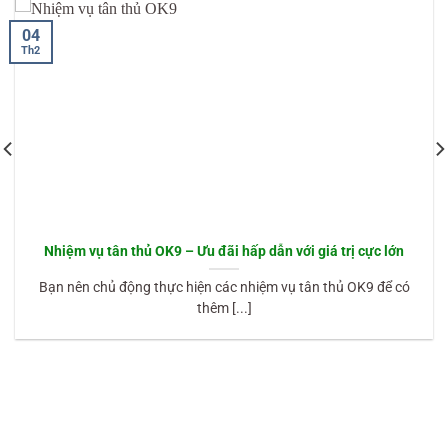
04
Th2
Nhiệm vụ tân thủ OK9 – Ưu đãi hấp dẫn với giá trị cực lớn
Bạn nên chủ động thực hiện các nhiệm vụ tân thủ OK9 để có
thêm [...]