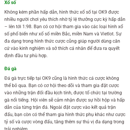
Xổ số
Không kém phần hấp dẫn, hình thức xổ số tại OK9 được
nhiều người chơi yêu thích nhờ tỷ lệ thưởng cực kỳ hấp dẫn
– lên tới 1:98. Bạn có cơ hội tham gia vào các loại hình xổ
số phổ biến như xổ số miền Bắc, miền Nam và Vietlot. Sự
đa dạng trong hình thức cược cũng giúp người dùng căn
cứ vào kinh nghiệm và sở thích cá nhân để đưa ra quyết
định đầu tư phù hợp.
Đá gà
Đá gà trực tiếp tại OK9 cũng là hình thức cá cược không
thể bỏ qua. Bạn có cơ hội theo dõi và tham gia đặt cược
vào những trận đối đầu kịch tính, được tổ chức tại trường
gà nổi tiếng. Hội viên sẽ cảm nhận được sự hồi hộp và hấp
dẫn của từng trận đá. Ngoài đặt cược vào kết quả trận
đấu, bạn còn có thể tham gia hình thức phụ khác như cược
tỷ số và cược vòng đấu, tăng thêm sự thú vị đa dạng trong
trải nghiệm.