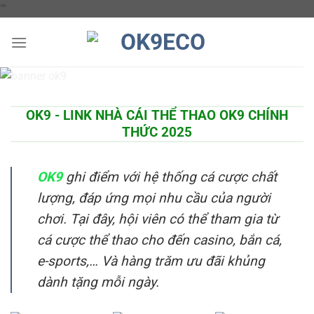
Chuyển
"
"
đến
nội
dung
OK9 - LINK NHÀ CÁI THỂ THAO OK9 CHÍNH
THỨC 2025
OK9
ghi điểm với hệ thống cá cược chất
lượng, đáp ứng mọi nhu cầu của người
chơi. Tại đây, hội viên có thể tham gia từ
cá cược thể thao cho đến casino, bắn cá,
e-sports,… Và hàng trăm ưu đãi khủng
dành tặng mỗi ngày.