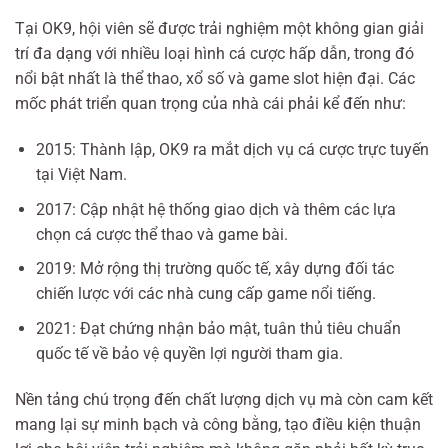
Tại OK9, hội viên sẽ được trải nghiệm một không gian giải
trí đa dạng với nhiều loại hình cá cược hấp dẫn, trong đó
nổi bật nhất là thể thao, xổ số và game slot hiện đại. Các
mốc phát triển quan trọng của nhà cái phải kể đến như:
2015: Thành lập, OK9 ra mắt dịch vụ cá cược trực tuyến
tại Việt Nam.
2017: Cập nhật hệ thống giao dịch và thêm các lựa
chọn cá cược thể thao và game bài.
2019: Mở rộng thị trường quốc tế, xây dựng đối tác
chiến lược với các nhà cung cấp game nổi tiếng.
2021: Đạt chứng nhận bảo mật, tuân thủ tiêu chuẩn
quốc tế về bảo vệ quyền lợi người tham gia.
Nền tảng chú trọng đến chất lượng dịch vụ mà còn cam kết
mang lại sự minh bạch và công bằng, tạo điều kiện thuận