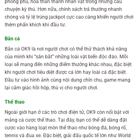
phong phú, hóa thân thành nhân vật trong những câu
chuyện kỳ thú. Hơn nữa, chính sách trả thưởng nhanh
chóng và tỷ lệ trúng jackpot cực cao càng khiến người chơi
thêm phấn khích khi đầu tư.
Bắn cá
Bắn cá OK9 là nơi người chơi có thể thử thách khả năng
của mình khi “săn bắt” những loài vật biển độc đáo. Mỗi
loại sẽ mang đến những điểm thưởng khác nhau, đặc biệt
khi người chơi tiêu diệt được cá lớn hay loài cá đặc biệt.
Đầu tư vào hình ảnh cùng nội dung chỉn chu, game mang
lại cảm giác hồi hộp, thú vị cho người chơi.
Thể thao
Ngoài giới hạn ở các trò chơi điện tử, OK9 còn nổi bật với
mảng cá cược thể thao. Tại đây, bạn có thể dễ dàng đặt
cược vào hàng loạt môn thể thao như bóng đá, bóng rổ,
tennis và đua xe. Đặc biệt, giải đấu quốc tế lớn như World