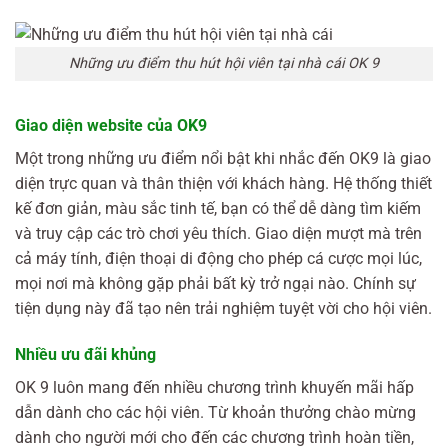
Những ưu điểm thu hút hội viên tại nhà cái OK 9
Giao diện website của OK9
Một trong những ưu điểm nổi bật khi nhắc đến OK9 là giao
diện trực quan và thân thiện với khách hàng. Hệ thống thiết
kế đơn giản, màu sắc tinh tế, bạn có thể dễ dàng tìm kiếm
và truy cập các trò chơi yêu thích. Giao diện mượt mà trên
cả máy tính, điện thoại di động cho phép cá cược mọi lúc,
mọi nơi mà không gặp phải bất kỳ trở ngại nào. Chính sự
tiện dụng này đã tạo nên trải nghiệm tuyệt vời cho hội viên.
Nhiều ưu đãi khủng
OK 9 luôn mang đến nhiều chương trình khuyến mãi hấp
dẫn dành cho các hội viên. Từ khoản thưởng chào mừng
dành cho người mới cho đến các chương trình hoàn tiền,