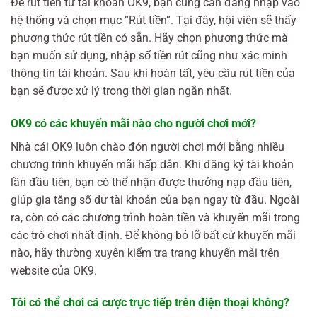
Để rút tiền từ tài khoản OK9, bạn cũng cần đăng nhập vào
hệ thống và chọn mục “Rút tiền”. Tại đây, hội viên sẽ thấy
phương thức rút tiền có sẵn. Hãy chọn phương thức mà
bạn muốn sử dụng, nhập số tiền rút cũng như xác minh
thông tin tài khoản. Sau khi hoàn tất, yêu cầu rút tiền của
bạn sẽ được xử lý trong thời gian ngắn nhất.
OK9 có các khuyến mãi nào cho người chơi mới?
Nhà cái OK9 luôn chào đón người chơi mới bằng nhiều
chương trình khuyến mãi hấp dẫn. Khi đăng ký tài khoản
lần đầu tiên, bạn có thể nhận được thưởng nạp đầu tiên,
giúp gia tăng số dư tài khoản của bạn ngay từ đầu. Ngoài
ra, còn có các chương trình hoàn tiền và khuyến mãi trong
các trò chơi nhất định. Để không bỏ lỡ bất cứ khuyến mãi
nào, hãy thường xuyên kiểm tra trang khuyến mãi trên
website của OK9.
Tôi có thể chơi cá cược trực tiếp trên điện thoại không?