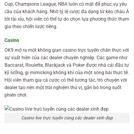
Cup, Champions League, NBA luôn có mặt để phục vụ yêu
cầu của khách hàng. Nhờ tỷ lệ cược đa dạng từ kèo châu Á
tới tài xỉu, hội viên có thể tự do chọn lựa phương thức tham
gia theo chiến lược riêng.
Casino
OK9 mở ra một không gian casino trực tuyến chân thực với
sự xuất hiện của các dealer chuyên nghiệp. Các game như
Baccarat, Roulette, Blackjack và Poker được nhà cái đầu tư
kỹ lưỡng, gi mimicking không khí của một sòng bài thực tế.
Hội viên tham gia cá cược có thể tương tác, trò chuyện với
dealer tạo nên một trải nghiệm thú vị, gắn bó trong suốt
phiên chơi.
Casino live trực tuyến cùng các dealer xinh đẹp