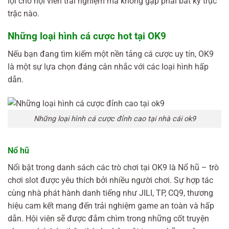
lợi cho hội viên trải nghiệm mà không gặp phải bất kỳ trục
trặc nào.
Những loại hình cá cược hot tại OK9
Nếu bạn đang tìm kiếm một nền tảng cá cược uy tín, OK9
là một sự lựa chọn đáng cân nhắc với các loại hình hấp
dẫn.
Những loại hình cá cược đỉnh cao tại nhà cái ok9
Nổ hũ
Nổi bật trong danh sách các trò chơi tại OK9 là Nổ hũ – trò
chơi slot được yêu thích bởi nhiều người chơi. Sự hợp tác
cùng nhà phát hành danh tiếng như JILI, TP, CQ9, thương
hiệu cam kết mang đến trải nghiệm game an toàn và hấp
dẫn. Hội viên sẽ được đắm chìm trong những cốt truyện