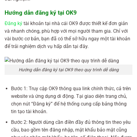
Hướng dẫn đăng ký tại OK9
Đăng ký
tài khoản tại nhà cái OK9 được thiết kế đơn giản
và nhanh chóng, phù hợp với mọi người tham gia. Chỉ với
vài bước cơ bản, bạn đã có thể sở hữu ngay một tài khoản
để trải nghiệm dịch vụ hấp dẫn tại đây.
Hướng dẫn đăng ký tại OK9 theo quy trình dễ dàng
Bước 1: Truy cập OK9 thông qua link chính thức, cả trên
website và ứng dụng di động. Tại giao diện trang chủ,
chọn nút “Đăng ký” để hệ thống cung cấp bảng thông
tin tạo tài khoản.
Bước 2: Người dùng cần điền đầy đủ thông tin theo yêu
cầu, bao gồm tên đăng nhập, mật khẩu bảo mật cũng