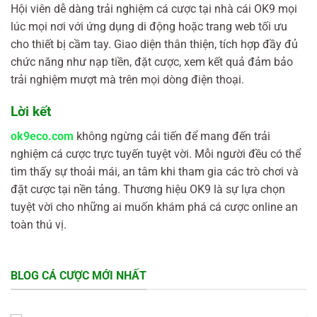
Hội viên dễ dàng trải nghiệm cá cược tại nhà cái OK9 mọi
lúc mọi nơi với ứng dụng di động hoặc trang web tối ưu
cho thiết bị cầm tay. Giao diện thân thiện, tích hợp đầy đủ
chức năng như nạp tiền, đặt cược, xem kết quả đảm bảo
trải nghiệm mượt mà trên mọi dòng điện thoại.
Lời kết
ok9eco.com
không ngừng cải tiến để mang đến trải
nghiệm cá cược trực tuyến tuyệt vời. Mỗi người đều có thể
tìm thấy sự thoải mái, an tâm khi tham gia các trò chơi và
đặt cược tại nền tảng. Thương hiệu OK9 là sự lựa chọn
tuyệt vời cho những ai muốn khám phá cá cược online an
toàn thú vị.
BLOG CÁ CƯỢC MỚI NHẤT