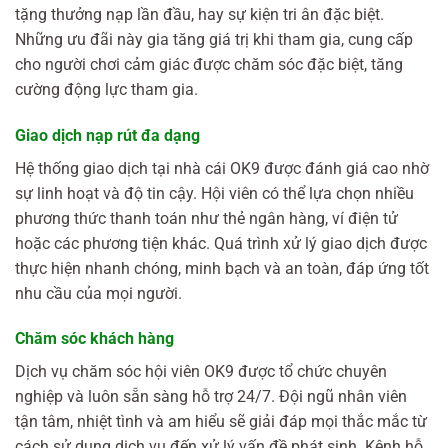
tặng thưởng nạp lần đầu, hay sự kiện tri ân đặc biệt.
Những ưu đãi này gia tăng giá trị khi tham gia, cung cấp
cho người chơi cảm giác được chăm sóc đặc biệt, tăng
cường động lực tham gia.
Giao dịch nạp rút đa dạng
Hệ thống giao dịch tại nhà cái OK9 được đánh giá cao nhờ
sự linh hoạt và độ tin cậy. Hội viên có thể lựa chọn nhiều
phương thức thanh toán như thẻ ngân hàng, ví điện tử
hoặc các phương tiện khác. Quá trình xử lý giao dịch được
thực hiện nhanh chóng, minh bạch và an toàn, đáp ứng tốt
nhu cầu của mọi người.
Chăm sóc khách hàng
Dịch vụ chăm sóc hội viên OK9 được tổ chức chuyên
nghiệp và luôn sẵn sàng hỗ trợ 24/7. Đội ngũ nhân viên
tận tâm, nhiệt tình và am hiểu sẽ giải đáp mọi thắc mắc từ
cách sử dụng dịch vụ đến xử lý vấn đề phát sinh. Kênh hỗ