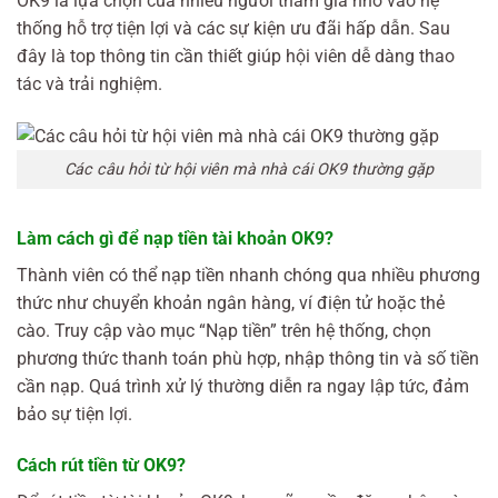
OK9 là lựa chọn của nhiều người tham gia nhờ vào hệ
thống hỗ trợ tiện lợi và các sự kiện ưu đãi hấp dẫn. Sau
đây là top thông tin cần thiết giúp hội viên dễ dàng thao
tác và trải nghiệm.
Các câu hỏi từ hội viên mà nhà cái OK9 thường gặp
Làm cách gì để nạp tiền tài khoản OK9?
Thành viên có thể nạp tiền nhanh chóng qua nhiều phương
thức như chuyển khoản ngân hàng, ví điện tử hoặc thẻ
cào. Truy cập vào mục “Nạp tiền” trên hệ thống, chọn
phương thức thanh toán phù hợp, nhập thông tin và số tiền
cần nạp. Quá trình xử lý thường diễn ra ngay lập tức, đảm
bảo sự tiện lợi.
Cách rút tiền từ OK9?