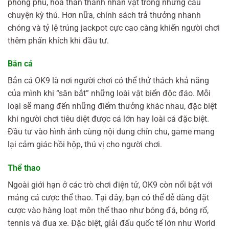
phong phú, hóa thân thành nhân vật trong những câu
chuyện kỳ thú. Hơn nữa, chính sách trả thưởng nhanh
chóng và tỷ lệ trúng jackpot cực cao càng khiến người chơi
thêm phấn khích khi đầu tư.
Bắn cá
Bắn cá OK9 là nơi người chơi có thể thử thách khả năng
của mình khi “săn bắt” những loài vật biển độc đáo. Mỗi
loại sẽ mang đến những điểm thưởng khác nhau, đặc biệt
khi người chơi tiêu diệt được cá lớn hay loài cá đặc biệt.
Đầu tư vào hình ảnh cùng nội dung chỉn chu, game mang
lại cảm giác hồi hộp, thú vị cho người chơi.
Thể thao
Ngoài giới hạn ở các trò chơi điện tử, OK9 còn nổi bật với
mảng cá cược thể thao. Tại đây, bạn có thể dễ dàng đặt
cược vào hàng loạt môn thể thao như bóng đá, bóng rổ,
tennis và đua xe. Đặc biệt, giải đấu quốc tế lớn như World