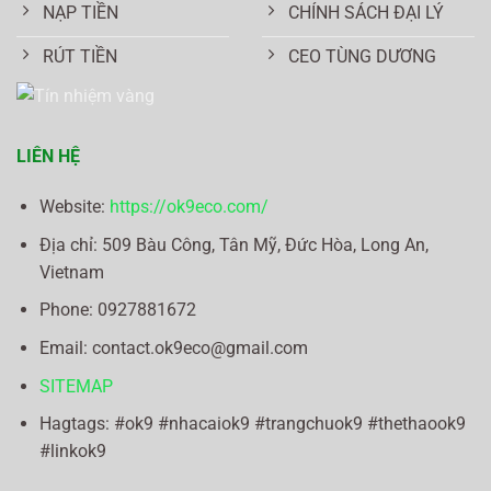
NẠP TIỀN
CHÍNH SÁCH ĐẠI LÝ
RÚT TIỀN
CEO TÙNG DƯƠNG
LIÊN HỆ
Website:
https://ok9eco.com/
Địa chỉ:
509 Bàu Công, Tân Mỹ, Đức Hòa, Long An,
Vietnam
Phone: 0
927881672
Email:
contact.ok9eco@gmail.com
SITEMAP
Hagtags: #ok9 #nhacaiok9 #trangchuok9 #thethaook9
#linkok9