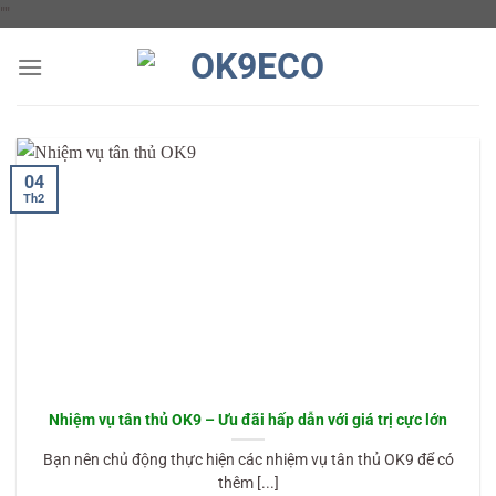
Chuyển
"
"
đến
nội
dung
04
Th2
Nhiệm vụ tân thủ OK9 – Ưu đãi hấp dẫn với giá trị cực lớn
Bạn nên chủ động thực hiện các nhiệm vụ tân thủ OK9 để có
thêm [...]