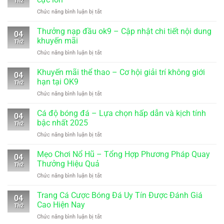
Th2
ở
Chức năng bình luận bị tắt
Nhiệm
vụ
Thưởng nạp đầu ok9 – Cập nhật chi tiết nội dung
04
tân
khuyến mãi
Th2
thủ
ở
Chức năng bình luận bị tắt
OK9
Thưởng
–
nạp
Khuyến mãi thể thao – Cơ hội giải trí không giới
Ưu
04
đầu
đãi
hạn tại OK9
Th2
ok9
hấp
ở
Chức năng bình luận bị tắt
–
dẫn
Khuyến
Cập
với
mãi
Cá độ bóng đá – Lựa chọn hấp dẫn và kịch tính
nhật
giá
04
thể
chi
bậc nhất 2025
trị
Th2
thao
tiết
cực
ở
Chức năng bình luận bị tắt
–
nội
lớn
Cá
Cơ
dung
độ
Mẹo Chơi Nổ Hũ – Tổng Hợp Phương Pháp Quay
hội
khuyến
04
bóng
giải
Thưởng Hiệu Quả
mãi
Th2
đá
trí
ở
Chức năng bình luận bị tắt
–
không
Mẹo
Lựa
giới
Chơi
Trang Cá Cược Bóng Đá Uy Tín Được Đánh Giá
chọn
hạn
04
Nổ
hấp
Cao Hiện Nay
tại
Th2
Hũ
dẫn
OK9
ở
Chức năng bình luận bị tắt
–
và