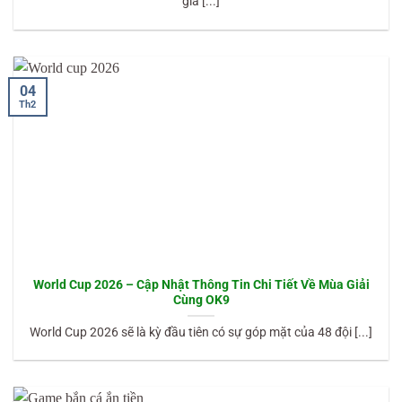
gia [...]
04
Th2
World Cup 2026 – Cập Nhật Thông Tin Chi Tiết Về Mùa Giải
Cùng OK9
World Cup 2026 sẽ là kỳ đầu tiên có sự góp mặt của 48 đội [...]