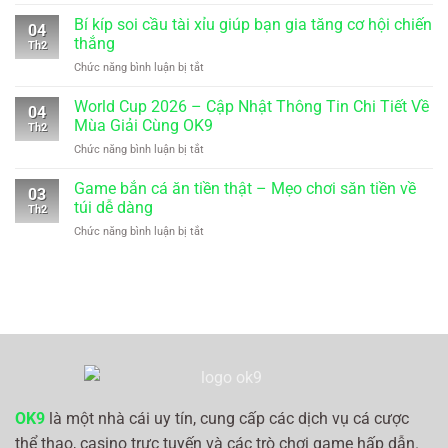
Trang
Tổng
kịch
Cá
Bí kíp soi cầu tài xỉu giúp bạn gia tăng cơ hội chiến
Hợp
tính
04
Cược
Phương
thắng
bậc
Th2
Bóng
Pháp
nhất
ở
Chức năng bình luận bị tắt
Đá
Quay
2025
Bí
Uy
Thưởng
kíp
World Cup 2026 – Cập Nhật Thông Tin Chi Tiết Về
Tín
Hiệu
04
soi
Được
Mùa Giải Cùng OK9
Quả
Th2
cầu
Đánh
ở
Chức năng bình luận bị tắt
tài
Giá
World
xỉu
Cao
Cup
Game bắn cá ăn tiền thật – Mẹo chơi săn tiền về
giúp
Hiện
03
2026
bạn
túi dễ dàng
Nay
Th2
–
gia
ở
Chức năng bình luận bị tắt
Cập
tăng
Game
Nhật
cơ
bắn
Thông
hội
cá
Tin
chiến
ăn
Chi
thắng
tiền
Tiết
thật
Về
–
Mùa
Mẹo
Giải
chơi
Cùng
săn
OK9
OK9
là một nhà cái uy tín, cung cấp các dịch vụ cá cược
tiền
về
thể thao, casino trực tuyến và các trò chơi game hấp dẫn.