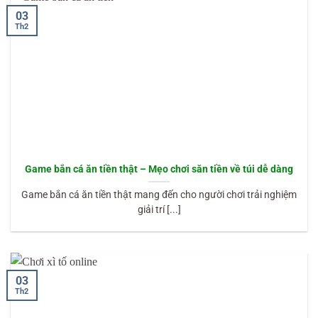
03
Th2
Game bắn cá ăn tiền thật – Mẹo chơi săn tiền về túi dễ dàng
Game bắn cá ăn tiền thật mang đến cho người chơi trải nghiệm
giải trí [...]
03
Th2