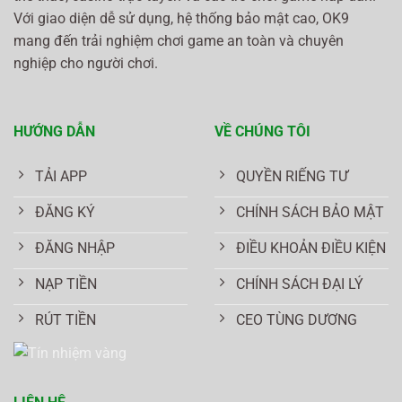
túi
Với giao diện dễ sử dụng, hệ thống bảo mật cao, OK9
dễ
dàng
mang đến trải nghiệm chơi game an toàn và chuyên
nghiệp cho người chơi.
HƯỚNG DẪN
VỀ CHÚNG TÔI
TẢI APP
QUYỀN RIẾNG TƯ
ĐĂNG KÝ
CHÍNH SÁCH BẢO MẬT
ĐĂNG NHẬP
ĐIỀU KHOẢN ĐIỀU KIỆN
NẠP TIỀN
CHÍNH SÁCH ĐẠI LÝ
RÚT TIỀN
CEO TÙNG DƯƠNG