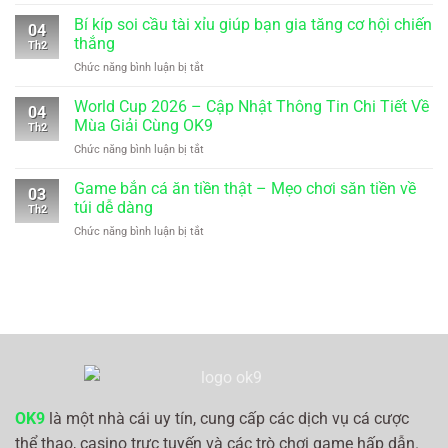
Trang
Tổng
kịch
Cá
Bí kíp soi cầu tài xỉu giúp bạn gia tăng cơ hội chiến
Hợp
tính
04
Cược
Phương
thắng
bậc
Th2
Bóng
Pháp
nhất
ở
Chức năng bình luận bị tắt
Đá
Quay
2025
Bí
Uy
Thưởng
kíp
World Cup 2026 – Cập Nhật Thông Tin Chi Tiết Về
Tín
Hiệu
04
soi
Được
Mùa Giải Cùng OK9
Quả
Th2
cầu
Đánh
ở
Chức năng bình luận bị tắt
tài
Giá
World
xỉu
Cao
Cup
Game bắn cá ăn tiền thật – Mẹo chơi săn tiền về
giúp
Hiện
03
2026
bạn
túi dễ dàng
Nay
Th2
–
gia
ở
Chức năng bình luận bị tắt
Cập
tăng
Game
Nhật
cơ
bắn
Thông
hội
cá
Tin
chiến
ăn
Chi
thắng
tiền
Tiết
thật
Về
–
Mùa
Mẹo
Giải
chơi
Cùng
săn
OK9
OK9
là một nhà cái uy tín, cung cấp các dịch vụ cá cược
tiền
về
thể thao, casino trực tuyến và các trò chơi game hấp dẫn.