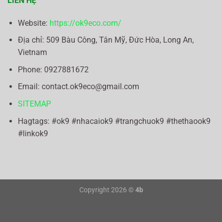
LIÊN HỆ
Website:
https://ok9eco.com/
Địa chỉ:
509 Bàu Công, Tân Mỹ, Đức Hòa, Long An,
Vietnam
Phone: 0
927881672
Email:
contact.ok9eco@gmail.com
SITEMAP
Hagtags: #ok9 #nhacaiok9 #trangchuok9 #thethaook9
#linkok9
Copyright 2026 ©
4b