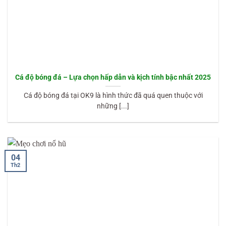
Cá độ bóng đá – Lựa chọn hấp dẫn và kịch tính bậc nhất 2025
Cá độ bóng đá tại OK9 là hình thức đã quá quen thuộc với
những [...]
04
Th2