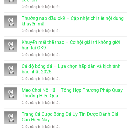
Th2
ở
Chức năng bình luận bị tắt
Nhiệm
vụ
Thưởng nạp đầu ok9 – Cập nhật chi tiết nội dung
04
tân
khuyến mãi
Th2
thủ
ở
Chức năng bình luận bị tắt
OK9
Thưởng
–
nạp
Khuyến mãi thể thao – Cơ hội giải trí không giới
Ưu
04
đầu
đãi
hạn tại OK9
Th2
ok9
hấp
ở
Chức năng bình luận bị tắt
–
dẫn
Khuyến
Cập
với
mãi
Cá độ bóng đá – Lựa chọn hấp dẫn và kịch tính
nhật
giá
04
thể
chi
bậc nhất 2025
trị
Th2
thao
tiết
cực
ở
Chức năng bình luận bị tắt
–
nội
lớn
Cá
Cơ
dung
độ
Mẹo Chơi Nổ Hũ – Tổng Hợp Phương Pháp Quay
hội
khuyến
04
bóng
giải
Thưởng Hiệu Quả
mãi
Th2
đá
trí
ở
Chức năng bình luận bị tắt
–
không
Mẹo
Lựa
giới
Chơi
Trang Cá Cược Bóng Đá Uy Tín Được Đánh Giá
chọn
hạn
04
Nổ
hấp
Cao Hiện Nay
tại
Th2
Hũ
dẫn
OK9
ở
Chức năng bình luận bị tắt
–
và