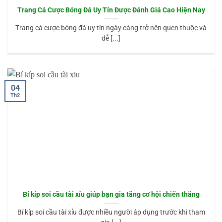
Trang Cá Cược Bóng Đá Uy Tín Được Đánh Giá Cao Hiện Nay
Trang cá cược bóng đá uy tín ngày càng trở nên quen thuộc và
dễ [...]
04
Th2
Bí kíp soi cầu tài xỉu giúp bạn gia tăng cơ hội chiến thắng
Bí kíp soi cầu tài xỉu được nhiều người áp dụng trước khi tham