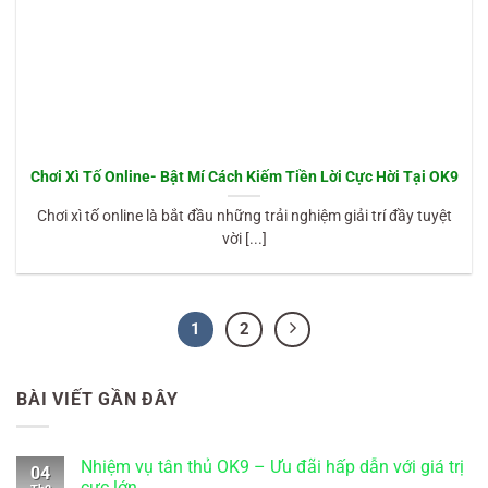
Chơi Xì Tố Online- Bật Mí Cách Kiếm Tiền Lời Cực Hời Tại OK9
Chơi xì tố online là bắt đầu những trải nghiệm giải trí đầy tuyệt
vời [...]
1
2
BÀI VIẾT GẦN ĐÂY
Nhiệm vụ tân thủ OK9 – Ưu đãi hấp dẫn với giá trị
04
cực lớn