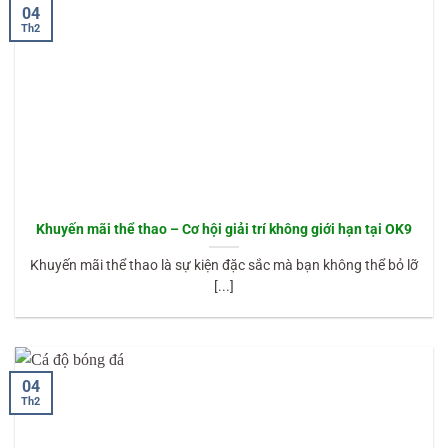
04
Th2
Khuyến mãi thể thao – Cơ hội giải trí không giới hạn tại OK9
Khuyến mãi thể thao là sự kiện đặc sắc mà bạn không thể bỏ lỡ
[...]
04
Th2