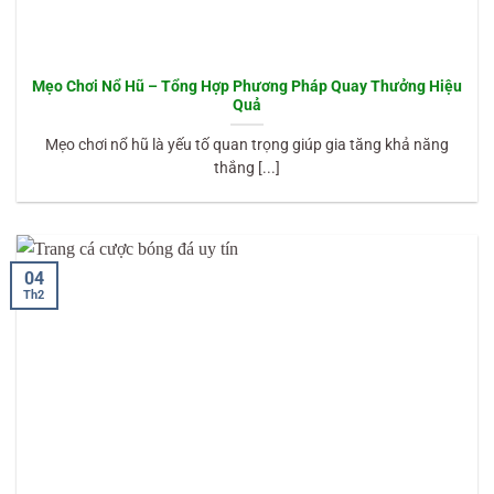
Mẹo Chơi Nổ Hũ – Tổng Hợp Phương Pháp Quay Thưởng Hiệu
Quả
Mẹo chơi nổ hũ là yếu tố quan trọng giúp gia tăng khả năng
thắng [...]
04
Th2