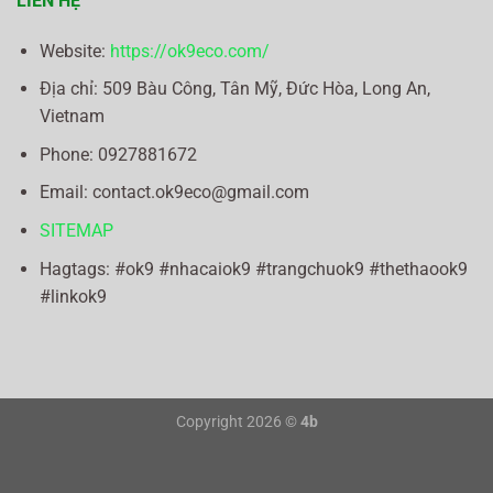
LIÊN HỆ
Website:
https://ok9eco.com/
Địa chỉ:
509 Bàu Công, Tân Mỹ, Đức Hòa, Long An,
Vietnam
Phone: 0
927881672
Email:
contact.ok9eco@gmail.com
SITEMAP
Hagtags: #ok9 #nhacaiok9 #trangchuok9 #thethaook9
#linkok9
Copyright 2026 ©
4b