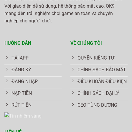
túi
Với giao diện dễ sử dụng, hệ thống bảo mật cao, OK9
dễ
dàng
mang đến trải nghiệm chơi game an toàn và chuyên
nghiệp cho người chơi.
HƯỚNG DẪN
VỀ CHÚNG TÔI
TẢI APP
QUYỀN RIẾNG TƯ
ĐĂNG KÝ
CHÍNH SÁCH BẢO MẬT
ĐĂNG NHẬP
ĐIỀU KHOẢN ĐIỀU KIỆN
NẠP TIỀN
CHÍNH SÁCH ĐẠI LÝ
RÚT TIỀN
CEO TÙNG DƯƠNG