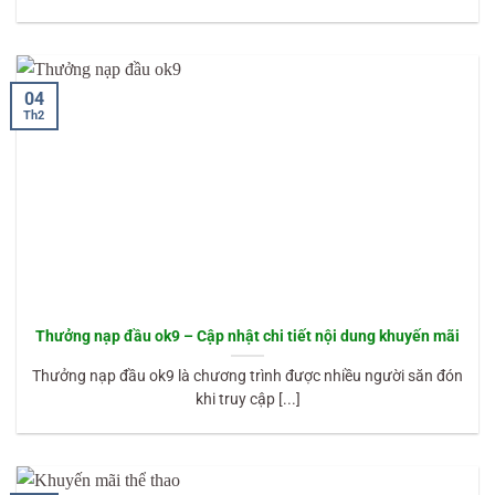
04
Th2
Thưởng nạp đầu ok9 – Cập nhật chi tiết nội dung khuyến mãi
Thưởng nạp đầu ok9 là chương trình được nhiều người săn đón
khi truy cập [...]