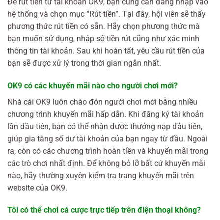
Để rút tiền từ tài khoản OK9, bạn cũng cần đăng nhập vào
hệ thống và chọn mục “Rút tiền”. Tại đây, hội viên sẽ thấy
phương thức rút tiền có sẵn. Hãy chọn phương thức mà
bạn muốn sử dụng, nhập số tiền rút cũng như xác minh
thông tin tài khoản. Sau khi hoàn tất, yêu cầu rút tiền của
bạn sẽ được xử lý trong thời gian ngắn nhất.
OK9 có các khuyến mãi nào cho người chơi mới?
Nhà cái OK9 luôn chào đón người chơi mới bằng nhiều
chương trình khuyến mãi hấp dẫn. Khi đăng ký tài khoản
lần đầu tiên, bạn có thể nhận được thưởng nạp đầu tiên,
giúp gia tăng số dư tài khoản của bạn ngay từ đầu. Ngoài
ra, còn có các chương trình hoàn tiền và khuyến mãi trong
các trò chơi nhất định. Để không bỏ lỡ bất cứ khuyến mãi
nào, hãy thường xuyên kiểm tra trang khuyến mãi trên
website của OK9.
Tôi có thể chơi cá cược trực tiếp trên điện thoại không?