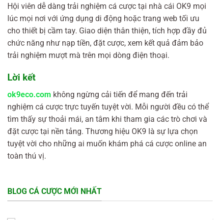
Hội viên dễ dàng trải nghiệm cá cược tại nhà cái OK9 mọi
lúc mọi nơi với ứng dụng di động hoặc trang web tối ưu
cho thiết bị cầm tay. Giao diện thân thiện, tích hợp đầy đủ
chức năng như nạp tiền, đặt cược, xem kết quả đảm bảo
trải nghiệm mượt mà trên mọi dòng điện thoại.
Lời kết
ok9eco.com
không ngừng cải tiến để mang đến trải
nghiệm cá cược trực tuyến tuyệt vời. Mỗi người đều có thể
tìm thấy sự thoải mái, an tâm khi tham gia các trò chơi và
đặt cược tại nền tảng. Thương hiệu OK9 là sự lựa chọn
tuyệt vời cho những ai muốn khám phá cá cược online an
toàn thú vị.
BLOG CÁ CƯỢC MỚI NHẤT