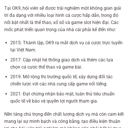
Tại OK9, hội viên sẽ được trải nghiệm một không gian giải
trí đa dạng với nhiều loại hình cá cược hấp dẫn, trong đó
nổi bật nhất là thể thao, xổ số và game slot hiện đại. Các
mốc phát triển quan trọng của nhà cái phải kể đến như:
2015: Thành lập, OK9 ra mắt dịch vụ cá cược trực tuyến
tại Việt Nam.
2017: Cập nhật hệ thống giao dịch và thêm các lựa
chọn cá cược thể thao và game bài.
2019: Mở rộng thị trường quốc tế, xây dựng đối tác
chiến lược với các nhà cung cấp game nổi tiếng.
2021: Đạt chứng nhận bảo mật, tuân thủ tiêu chuẩn
quốc tế về bảo vệ quyền lợi người tham gia.
Nền tảng chú trọng đến chất lượng dịch vụ mà còn cam kết
mang lại sự minh bạch và công bằng, tạo điều kiện thuận