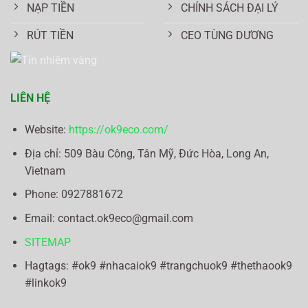
NẠP TIỀN
CHÍNH SÁCH ĐẠI LÝ
RÚT TIỀN
CEO TÙNG DƯƠNG
LIÊN HỆ
Website:
https://ok9eco.com/
Địa chỉ:
509 Bàu Công, Tân Mỹ, Đức Hòa, Long An,
Vietnam
Phone: 0
927881672
Email:
contact.ok9eco@gmail.com
SITEMAP
Hagtags: #ok9 #nhacaiok9 #trangchuok9 #thethaook9
#linkok9