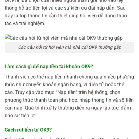
OK9 là lựa chọn của nhiều người tham gia nhờ vào hệ
thống hỗ trợ tiện lợi và các sự kiện ưu đãi hấp dẫn. Sau
đây là top thông tin cần thiết giúp hội viên dễ dàng thao
tác và trải nghiệm.
Các câu hỏi từ hội viên mà nhà cái OK9 thường gặp
Làm cách gì để nạp tiền tài khoản OK9?
Thành viên có thể nạp tiền nhanh chóng qua nhiều phương
thức như chuyển khoản ngân hàng, ví điện tử hoặc thẻ
cào. Truy cập vào mục “Nạp tiền” trên hệ thống, chọn
phương thức thanh toán phù hợp, nhập thông tin và số tiền
cần nạp. Quá trình xử lý thường diễn ra ngay lập tức, đảm
bảo sự tiện lợi.
Cách rút tiền từ OK9?