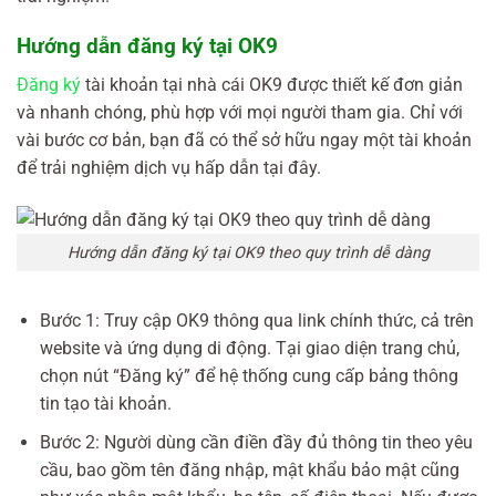
Hướng dẫn đăng ký tại OK9
Đăng ký
tài khoản tại nhà cái OK9 được thiết kế đơn giản
và nhanh chóng, phù hợp với mọi người tham gia. Chỉ với
vài bước cơ bản, bạn đã có thể sở hữu ngay một tài khoản
để trải nghiệm dịch vụ hấp dẫn tại đây.
Hướng dẫn đăng ký tại OK9 theo quy trình dễ dàng
Bước 1: Truy cập OK9 thông qua link chính thức, cả trên
website và ứng dụng di động. Tại giao diện trang chủ,
chọn nút “Đăng ký” để hệ thống cung cấp bảng thông
tin tạo tài khoản.
Bước 2: Người dùng cần điền đầy đủ thông tin theo yêu
cầu, bao gồm tên đăng nhập, mật khẩu bảo mật cũng