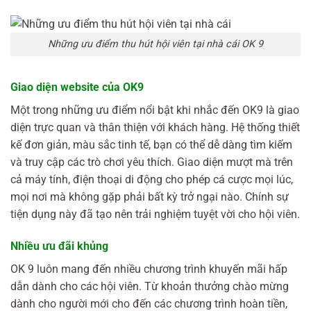
Những ưu điểm thu hút hội viên tại nhà cái OK 9
Giao diện website của OK9
Một trong những ưu điểm nổi bật khi nhắc đến OK9 là giao
diện trực quan và thân thiện với khách hàng. Hệ thống thiết
kế đơn giản, màu sắc tinh tế, bạn có thể dễ dàng tìm kiếm
và truy cập các trò chơi yêu thích. Giao diện mượt mà trên
cả máy tính, điện thoại di động cho phép cá cược mọi lúc,
mọi nơi mà không gặp phải bất kỳ trở ngại nào. Chính sự
tiện dụng này đã tạo nên trải nghiệm tuyệt vời cho hội viên.
Nhiều ưu đãi khủng
OK 9 luôn mang đến nhiều chương trình khuyến mãi hấp
dẫn dành cho các hội viên. Từ khoản thưởng chào mừng
dành cho người mới cho đến các chương trình hoàn tiền,