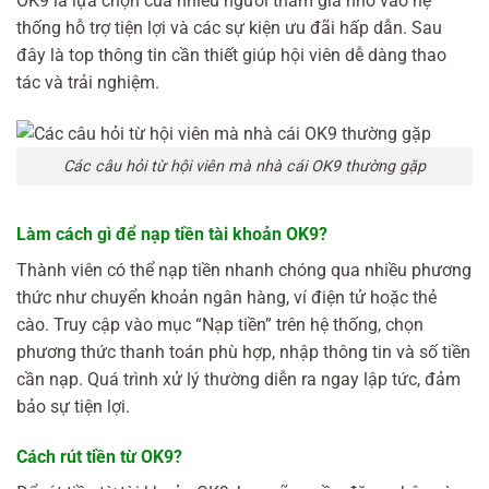
OK9 là lựa chọn của nhiều người tham gia nhờ vào hệ
thống hỗ trợ tiện lợi và các sự kiện ưu đãi hấp dẫn. Sau
đây là top thông tin cần thiết giúp hội viên dễ dàng thao
tác và trải nghiệm.
Các câu hỏi từ hội viên mà nhà cái OK9 thường gặp
Làm cách gì để nạp tiền tài khoản OK9?
Thành viên có thể nạp tiền nhanh chóng qua nhiều phương
thức như chuyển khoản ngân hàng, ví điện tử hoặc thẻ
cào. Truy cập vào mục “Nạp tiền” trên hệ thống, chọn
phương thức thanh toán phù hợp, nhập thông tin và số tiền
cần nạp. Quá trình xử lý thường diễn ra ngay lập tức, đảm
bảo sự tiện lợi.
Cách rút tiền từ OK9?