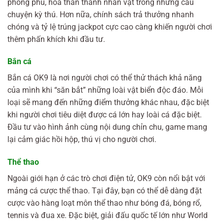
phong phú, hóa thân thành nhân vật trong những câu
chuyện kỳ thú. Hơn nữa, chính sách trả thưởng nhanh
chóng và tỷ lệ trúng jackpot cực cao càng khiến người chơi
thêm phấn khích khi đầu tư.
Bắn cá
Bắn cá OK9 là nơi người chơi có thể thử thách khả năng
của mình khi “săn bắt” những loài vật biển độc đáo. Mỗi
loại sẽ mang đến những điểm thưởng khác nhau, đặc biệt
khi người chơi tiêu diệt được cá lớn hay loài cá đặc biệt.
Đầu tư vào hình ảnh cùng nội dung chỉn chu, game mang
lại cảm giác hồi hộp, thú vị cho người chơi.
Thể thao
Ngoài giới hạn ở các trò chơi điện tử, OK9 còn nổi bật với
mảng cá cược thể thao. Tại đây, bạn có thể dễ dàng đặt
cược vào hàng loạt môn thể thao như bóng đá, bóng rổ,
tennis và đua xe. Đặc biệt, giải đấu quốc tế lớn như World