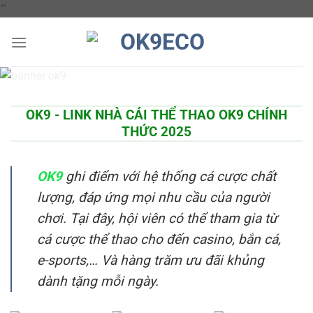
Chuyển
"
"
đến
nội
dung
OK9 - LINK NHÀ CÁI THỂ THAO OK9 CHÍNH
THỨC 2025
OK9
ghi điểm với hệ thống cá cược chất
lượng, đáp ứng mọi nhu cầu của người
chơi. Tại đây, hội viên có thể tham gia từ
cá cược thể thao cho đến casino, bắn cá,
e-sports,… Và hàng trăm ưu đãi khủng
dành tặng mỗi ngày.