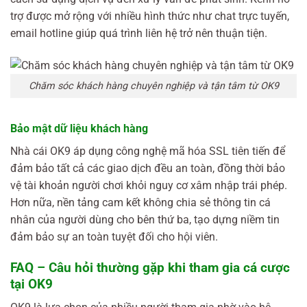
trợ được mở rộng với nhiều hình thức như chat trực tuyến,
email hotline giúp quá trình liên hệ trở nên thuận tiện.
Chăm sóc khách hàng chuyên nghiệp và tận tâm từ OK9
Bảo mật dữ liệu khách hàng
Nhà cái OK9 áp dụng công nghệ mã hóa SSL tiên tiến để
đảm bảo tất cả các giao dịch đều an toàn, đồng thời bảo
vệ tài khoản người chơi khỏi nguy cơ xâm nhập trái phép.
Hơn nữa, nền tảng cam kết không chia sẻ thông tin cá
nhân của người dùng cho bên thứ ba, tạo dựng niềm tin
đảm bảo sự an toàn tuyệt đối cho hội viên.
FAQ – Câu hỏi thường gặp khi tham gia cá cược
tại OK9