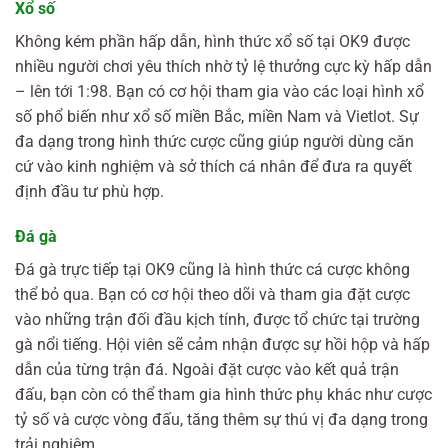
Xổ số
Không kém phần hấp dẫn, hình thức xổ số tại OK9 được
nhiều người chơi yêu thích nhờ tỷ lệ thưởng cực kỳ hấp dẫn
– lên tới 1:98. Bạn có cơ hội tham gia vào các loại hình xổ
số phổ biến như xổ số miền Bắc, miền Nam và Vietlot. Sự
đa dạng trong hình thức cược cũng giúp người dùng căn
cứ vào kinh nghiệm và sở thích cá nhân để đưa ra quyết
định đầu tư phù hợp.
Đá gà
Đá gà trực tiếp tại OK9 cũng là hình thức cá cược không
thể bỏ qua. Bạn có cơ hội theo dõi và tham gia đặt cược
vào những trận đối đầu kịch tính, được tổ chức tại trường
gà nổi tiếng. Hội viên sẽ cảm nhận được sự hồi hộp và hấp
dẫn của từng trận đá. Ngoài đặt cược vào kết quả trận
đấu, bạn còn có thể tham gia hình thức phụ khác như cược
tỷ số và cược vòng đấu, tăng thêm sự thú vị đa dạng trong
trải nghiệm.