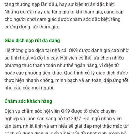
tặng thưởng nạp lần đầu, hay sự kiện tri ân đặc biệt.
Những ưu đãi này gia tăng giá trị khi tham gia, cung cấp
cho người chơi cảm giác được chăm sóc đặc biệt, tăng
cường động lực tham gia.
Giao dịch nạp rút đa dạng
Hệ thống giao dịch tại nhà cái OK9 được đánh giá cao nhờ
sự linh hoạt và độ tin cậy. Hội viên có thể lựa chọn nhiều
phương thức thanh toán như thẻ ngân hàng, ví điện tử
hoặc các phương tiện khác. Quá trình xử lý giao dịch được
thực hiện nhanh chóng, minh bạch và an toàn, đáp ứng tốt
nhu cầu của mọi người.
Chăm sóc khách hàng
Dịch vụ chăm sóc hội viên OK9 được tổ chức chuyên
nghiệp và luôn sẵn sàng hỗ trợ 24/7. Đội ngũ nhân viên
tận tâm, nhiệt tình và am hiểu sẽ giải đáp mọi thắc mắc từ
cách sử dụng dịch vụ đến xử lý vấn đề phát sinh. Kênh hỗ