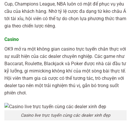
Cup, Champions League, NBA luôn có mặt để phục vụ yêu
cầu của khách hàng. Nhờ tỷ lệ cược đa dạng từ kèo châu Á
tới tài xỉu, hội viên có thể tự do chọn lựa phương thức tham
gia theo chiến lược riêng.
Casino
OK9 mở ra một không gian casino trực tuyến chân thực với
sự xuất hiện của các dealer chuyên nghiệp. Các game như
Baccarat, Roulette, Blackjack và Poker được nhà cái đầu tư
kỹ lưỡng, gi mimicking không khí của một sòng bài thực tế.
Hội viên tham gia cá cược có thể tương tác, trò chuyện với
dealer tạo nên một trải nghiệm thú vị, gắn bó trong suốt
phiên chơi.
Casino live trực tuyến cùng các dealer xinh đẹp