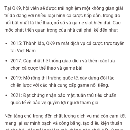
Tại OK9, hội viên sẽ được trải nghiệm một không gian giải
trí đa dạng với nhiều loại hình cá cược hấp dẫn, trong đó
nổi bật nhất là thể thao, xổ số và game slot hiện đại. Các
mốc phát triển quan trọng của nhà cái phải kể đến như:
2015: Thành lập, OK9 ra mắt dịch vụ cá cược trực tuyến
tại Việt Nam.
2017: Cập nhật hệ thống giao dịch và thêm các lựa
chọn cá cược thể thao và game bài.
2019: Mở rộng thị trường quốc tế, xây dựng đối tác
chiến lược với các nhà cung cấp game nổi tiếng.
2021: Đạt chứng nhận bảo mật, tuân thủ tiêu chuẩn
quốc tế về bảo vệ quyền lợi người tham gia.
Nền tảng chú trọng đến chất lượng dịch vụ mà còn cam kết
mang lại sự minh bạch và công bằng, tạo điều kiện thuận