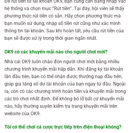
Để rút tiền từ tài khoản OK9, bạn cũng cần đăng nhập vào
hệ thống và chọn mục “Rút tiền”. Tại đây, hội viên sẽ thấy
phương thức rút tiền có sẵn. Hãy chọn phương thức mà
bạn muốn sử dụng, nhập số tiền rút cũng như xác minh
thông tin tài khoản. Sau khi hoàn tất, yêu cầu rút tiền của
bạn sẽ được xử lý trong thời gian ngắn nhất.
OK9 có các khuyến mãi nào cho người chơi mới?
Nhà cái OK9 luôn chào đón người chơi mới bằng nhiều
chương trình khuyến mãi hấp dẫn. Khi đăng ký tài khoản
lần đầu tiên, bạn có thể nhận được thưởng nạp đầu tiên,
giúp gia tăng số dư tài khoản của bạn ngay từ đầu. Ngoài
ra, còn có các chương trình hoàn tiền và khuyến mãi trong
các trò chơi nhất định. Để không bỏ lỡ bất cứ khuyến mãi
nào, hãy thường xuyên kiểm tra trang khuyến mãi trên
website của OK9.
Tôi có thể chơi cá cược trực tiếp trên điện thoại không?