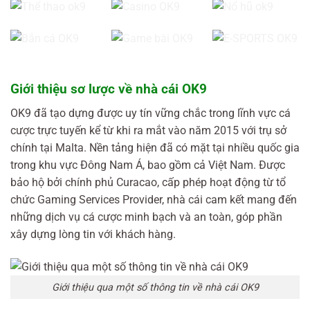
Giới thiệu sơ lược về nhà cái OK9
OK9 đã tạo dựng được uy tín vững chắc trong lĩnh vực cá
cược trực tuyến kể từ khi ra mắt vào năm 2015 với trụ sở
chính tại Malta. Nền tảng hiện đã có mặt tại nhiều quốc gia
trong khu vực Đông Nam Á, bao gồm cả Việt Nam. Được
bảo hộ bởi chính phủ Curacao, cấp phép hoạt động từ tổ
chức Gaming Services Provider, nhà cái cam kết mang đến
những dịch vụ cá cược minh bạch và an toàn, góp phần
xây dựng lòng tin với khách hàng.
Giới thiệu qua một số thông tin về nhà cái OK9