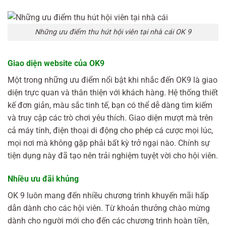
Những ưu điểm thu hút hội viên tại nhà cái OK 9
Giao diện website của OK9
Một trong những ưu điểm nổi bật khi nhắc đến OK9 là giao
diện trực quan và thân thiện với khách hàng. Hệ thống thiết
kế đơn giản, màu sắc tinh tế, bạn có thể dễ dàng tìm kiếm
và truy cập các trò chơi yêu thích. Giao diện mượt mà trên
cả máy tính, điện thoại di động cho phép cá cược mọi lúc,
mọi nơi mà không gặp phải bất kỳ trở ngại nào. Chính sự
tiện dụng này đã tạo nên trải nghiệm tuyệt vời cho hội viên.
Nhiều ưu đãi khủng
OK 9 luôn mang đến nhiều chương trình khuyến mãi hấp
dẫn dành cho các hội viên. Từ khoản thưởng chào mừng
dành cho người mới cho đến các chương trình hoàn tiền,