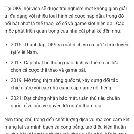
Tại OK9, hội viên sẽ được trải nghiệm một không gian giải
trí đa dạng với nhiều loại hình cá cược hấp dẫn, trong đó
nổi bật nhất là thể thao, xổ số và game slot hiện đại. Các
mốc phát triển quan trọng của nhà cái phải kể đến như:
2015: Thành lập, OK9 ra mắt dịch vụ cá cược trực tuyến
tại Việt Nam.
2017: Cập nhật hệ thống giao dịch và thêm các lựa
chọn cá cược thể thao và game bài.
2019: Mở rộng thị trường quốc tế, xây dựng đối tác
chiến lược với các nhà cung cấp game nổi tiếng.
2021: Đạt chứng nhận bảo mật, tuân thủ tiêu chuẩn
quốc tế về bảo vệ quyền lợi người tham gia.
Nền tảng chú trọng đến chất lượng dịch vụ mà còn cam kết
mang lại sự minh bạch và công bằng, tạo điều kiện thuận