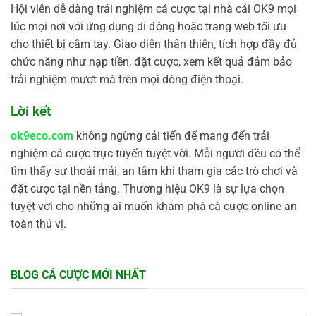
Hội viên dễ dàng trải nghiệm cá cược tại nhà cái OK9 mọi
lúc mọi nơi với ứng dụng di động hoặc trang web tối ưu
cho thiết bị cầm tay. Giao diện thân thiện, tích hợp đầy đủ
chức năng như nạp tiền, đặt cược, xem kết quả đảm bảo
trải nghiệm mượt mà trên mọi dòng điện thoại.
Lời kết
ok9eco.com
không ngừng cải tiến để mang đến trải
nghiệm cá cược trực tuyến tuyệt vời. Mỗi người đều có thể
tìm thấy sự thoải mái, an tâm khi tham gia các trò chơi và
đặt cược tại nền tảng. Thương hiệu OK9 là sự lựa chọn
tuyệt vời cho những ai muốn khám phá cá cược online an
toàn thú vị.
BLOG CÁ CƯỢC MỚI NHẤT