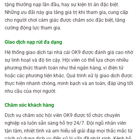
tặng thưởng nạp lần đầu, hay sự kiện tri ân đặc biệt.
Những ưu đãi này gia tăng giá trị khi tham gia, cung cấp
cho người chơi cảm giác được chăm sóc đặc biệt, tăng
cường động lực tham gia.
Giao dịch nạp rút đa dạng
Hệ thống giao dịch tại nhà cái OK9 được đánh giá cao nhờ
sự linh hoạt và độ tin cậy. Hội viên có thể lựa chọn nhiều
phương thức thanh toán như thẻ ngân hàng, ví điện tử
hoặc các phương tiện khác. Quá trình xử lý giao dịch được
thực hiện nhanh chóng, minh bạch và an toàn, đáp ứng tốt
nhu cầu của mọi người.
Chăm sóc khách hàng
Dịch vụ chăm sóc hội viên OK9 được tổ chức chuyên
nghiệp và luôn sẵn sàng hỗ trợ 24/7. Đội ngũ nhân viên
tận tâm, nhiệt tình và am hiểu sẽ giải đáp mọi thắc mắc từ
cách sử dụng dịch vụ đến xử lý vấn đề phát sinh. Kênh hỗ