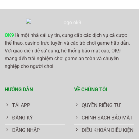
OK9
là một nhà cái uy tín, cung cấp các dịch vụ cá cược
thể thao, casino trực tuyến và các trò chơi game hấp dẫn.
Với giao diện dễ sử dụng, hệ thống bảo mật cao, OK9
mang đến trải nghiệm chơi game an toàn và chuyên
nghiệp cho người chơi.
HƯỚNG DẪN
VỀ CHÚNG TÔI
TẢI APP
QUYỀN RIẾNG TƯ
ĐĂNG KÝ
CHÍNH SÁCH BẢO MẬT
ĐĂNG NHẬP
ĐIỀU KHOẢN ĐIỀU KIỆN