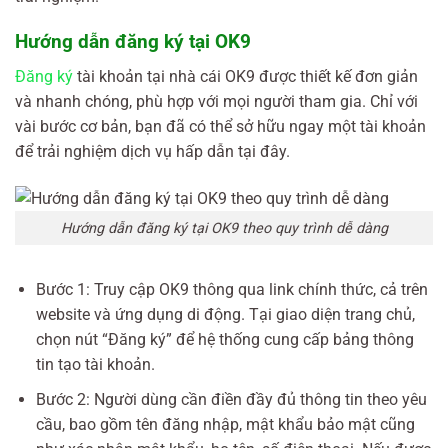
Hướng dẫn đăng ký tại OK9
Đăng ký
tài khoản tại nhà cái OK9 được thiết kế đơn giản
và nhanh chóng, phù hợp với mọi người tham gia. Chỉ với
vài bước cơ bản, bạn đã có thể sở hữu ngay một tài khoản
để trải nghiệm dịch vụ hấp dẫn tại đây.
Hướng dẫn đăng ký tại OK9 theo quy trình dễ dàng
Bước 1: Truy cập OK9 thông qua link chính thức, cả trên
website và ứng dụng di động. Tại giao diện trang chủ,
chọn nút “Đăng ký” để hệ thống cung cấp bảng thông
tin tạo tài khoản.
Bước 2: Người dùng cần điền đầy đủ thông tin theo yêu
cầu, bao gồm tên đăng nhập, mật khẩu bảo mật cũng