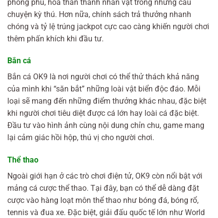
phong phú, hóa thân thành nhân vật trong những câu
chuyện kỳ thú. Hơn nữa, chính sách trả thưởng nhanh
chóng và tỷ lệ trúng jackpot cực cao càng khiến người chơi
thêm phấn khích khi đầu tư.
Bắn cá
Bắn cá OK9 là nơi người chơi có thể thử thách khả năng
của mình khi “săn bắt” những loài vật biển độc đáo. Mỗi
loại sẽ mang đến những điểm thưởng khác nhau, đặc biệt
khi người chơi tiêu diệt được cá lớn hay loài cá đặc biệt.
Đầu tư vào hình ảnh cùng nội dung chỉn chu, game mang
lại cảm giác hồi hộp, thú vị cho người chơi.
Thể thao
Ngoài giới hạn ở các trò chơi điện tử, OK9 còn nổi bật với
mảng cá cược thể thao. Tại đây, bạn có thể dễ dàng đặt
cược vào hàng loạt môn thể thao như bóng đá, bóng rổ,
tennis và đua xe. Đặc biệt, giải đấu quốc tế lớn như World