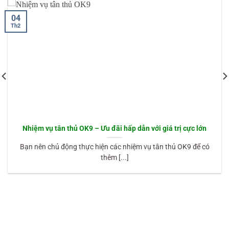
04
Th2
Nhiệm vụ tân thủ OK9 – Ưu đãi hấp dẫn với giá trị cực lớn
Bạn nên chủ động thực hiện các nhiệm vụ tân thủ OK9 để có
thêm [...]