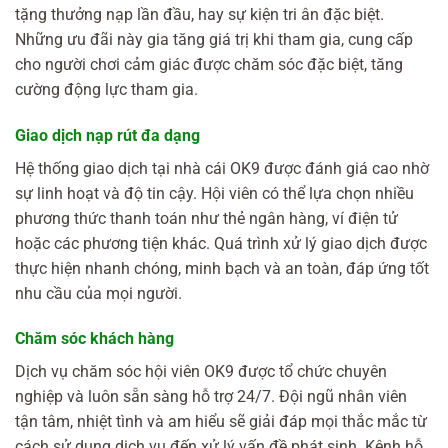
tặng thưởng nạp lần đầu, hay sự kiện tri ân đặc biệt.
Những ưu đãi này gia tăng giá trị khi tham gia, cung cấp
cho người chơi cảm giác được chăm sóc đặc biệt, tăng
cường động lực tham gia.
Giao dịch nạp rút đa dạng
Hệ thống giao dịch tại nhà cái OK9 được đánh giá cao nhờ
sự linh hoạt và độ tin cậy. Hội viên có thể lựa chọn nhiều
phương thức thanh toán như thẻ ngân hàng, ví điện tử
hoặc các phương tiện khác. Quá trình xử lý giao dịch được
thực hiện nhanh chóng, minh bạch và an toàn, đáp ứng tốt
nhu cầu của mọi người.
Chăm sóc khách hàng
Dịch vụ chăm sóc hội viên OK9 được tổ chức chuyên
nghiệp và luôn sẵn sàng hỗ trợ 24/7. Đội ngũ nhân viên
tận tâm, nhiệt tình và am hiểu sẽ giải đáp mọi thắc mắc từ
cách sử dụng dịch vụ đến xử lý vấn đề phát sinh. Kênh hỗ