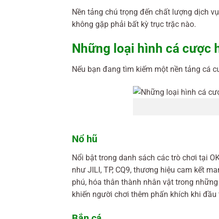
Nền tảng chú trọng đến chất lượng dịch vụ
không gặp phải bất kỳ trục trặc nào.
Những loại hình cá cược 
Nếu bạn đang tìm kiếm một nền tảng cá cượ
Nổ hũ
Nổi bật trong danh sách các trò chơi tại O
như JILI, TP, CQ9, thương hiệu cam kết m
phú, hóa thân thành nhân vật trong những 
khiến người chơi thêm phấn khích khi đầu 
Bắn cá