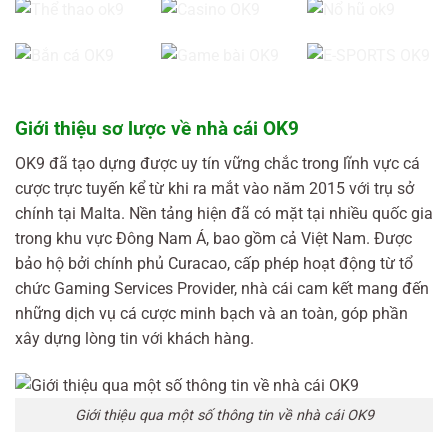
Giới thiệu sơ lược về nhà cái OK9
OK9 đã tạo dựng được uy tín vững chắc trong lĩnh vực cá
cược trực tuyến kể từ khi ra mắt vào năm 2015 với trụ sở
chính tại Malta. Nền tảng hiện đã có mặt tại nhiều quốc gia
trong khu vực Đông Nam Á, bao gồm cả Việt Nam. Được
bảo hộ bởi chính phủ Curacao, cấp phép hoạt động từ tổ
chức Gaming Services Provider, nhà cái cam kết mang đến
những dịch vụ cá cược minh bạch và an toàn, góp phần
xây dựng lòng tin với khách hàng.
Giới thiệu qua một số thông tin về nhà cái OK9