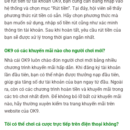
Để rút tiền từ tài khoản OK9, bạn cũng cần đăng nhập vào
hệ thống và chọn mục “Rút tiền”. Tại đây, hội viên sẽ thấy
phương thức rút tiền có sẵn. Hãy chọn phương thức mà
bạn muốn sử dụng, nhập số tiền rút cũng như xác minh
thông tin tài khoản. Sau khi hoàn tất, yêu cầu rút tiền của
bạn sẽ được xử lý trong thời gian ngắn nhất.
OK9 có các khuyến mãi nào cho người chơi mới?
Nhà cái OK9 luôn chào đón người chơi mới bằng nhiều
chương trình khuyến mãi hấp dẫn. Khi đăng ký tài khoản
lần đầu tiên, bạn có thể nhận được thưởng nạp đầu tiên,
giúp gia tăng số dư tài khoản của bạn ngay từ đầu. Ngoài
ra, còn có các chương trình hoàn tiền và khuyến mãi trong
các trò chơi nhất định. Để không bỏ lỡ bất cứ khuyến mãi
nào, hãy thường xuyên kiểm tra trang khuyến mãi trên
website của OK9.
Tôi có thể chơi cá cược trực tiếp trên điện thoại không?