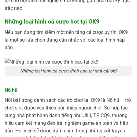
lợi cho hội viên trải nghiệm mà không gặp phải bất kỳ trục
trặc nào.
Những loại hình cá cược hot tại OK9
Nếu bạn đang tìm kiếm một nền tảng cá cược uy tín, OK9
là một sự lựa chọn đáng cân nhắc với các loại hình hấp
dẫn.
Những loại hình cá cược đỉnh cao tại nhà cái ok9
Nổ hũ
Nổi bật trong danh sách các trò chơi tại OK9 là Nổ hũ – trò
chơi slot được yêu thích bởi nhiều người chơi. Sự hợp tác
cùng nhà phát hành danh tiếng như JILI, TP, CQ9, thương
hiệu cam kết mang đến trải nghiệm game an toàn và hấp
dẫn. Hội viên sẽ được đắm chìm trong những cốt truyện