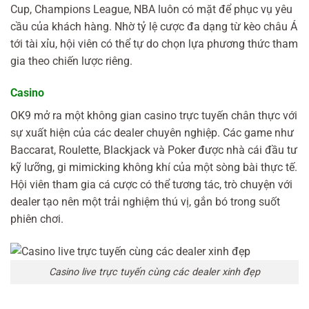
Cup, Champions League, NBA luôn có mặt để phục vụ yêu
cầu của khách hàng. Nhờ tỷ lệ cược đa dạng từ kèo châu Á
tới tài xỉu, hội viên có thể tự do chọn lựa phương thức tham
gia theo chiến lược riêng.
Casino
OK9 mở ra một không gian casino trực tuyến chân thực với
sự xuất hiện của các dealer chuyên nghiệp. Các game như
Baccarat, Roulette, Blackjack và Poker được nhà cái đầu tư
kỹ lưỡng, gi mimicking không khí của một sòng bài thực tế.
Hội viên tham gia cá cược có thể tương tác, trò chuyện với
dealer tạo nên một trải nghiệm thú vị, gắn bó trong suốt
phiên chơi.
Casino live trực tuyến cùng các dealer xinh đẹp