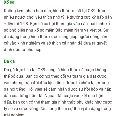
Xổ số
Không kém phần hấp dẫn, hình thức xổ số tại OK9 được
nhiều người chơi yêu thích nhờ tỷ lệ thưởng cực kỳ hấp dẫn
– lên tới 1:98. Bạn có cơ hội tham gia vào các loại hình xổ
số phổ biến như xổ số miền Bắc, miền Nam và Vietlot. Sự
đa dạng trong hình thức cược cũng giúp người dùng căn
cứ vào kinh nghiệm và sở thích cá nhân để đưa ra quyết
định đầu tư phù hợp.
Đá gà
Đá gà trực tiếp tại OK9 cũng là hình thức cá cược không
thể bỏ qua. Bạn có cơ hội theo dõi và tham gia đặt cược
vào những trận đối đầu kịch tính, được tổ chức tại trường
gà nổi tiếng. Hội viên sẽ cảm nhận được sự hồi hộp và hấp
dẫn của từng trận đá. Ngoài đặt cược vào kết quả trận
đấu, bạn còn có thể tham gia hình thức phụ khác như cược
tỷ số và cược vòng đấu, tăng thêm sự thú vị đa dạng trong
trải nghiệm.