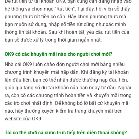
Để rút tiền từ tài khoản OK9, bạn cũng cần đăng nhập vào
hệ thống và chọn mục “Rút tiền”. Tại đây, hội viên sẽ thấy
phương thức rút tiền có sẵn. Hãy chọn phương thức mà
bạn muốn sử dụng, nhập số tiền rút cũng như xác minh
thông tin tài khoản. Sau khi hoàn tất, yêu cầu rút tiền của
bạn sẽ được xử lý trong thời gian ngắn nhất.
OK9 có các khuyến mãi nào cho người chơi mới?
Nhà cái OK9 luôn chào đón người chơi mới bằng nhiều
chương trình khuyến mãi hấp dẫn. Khi đăng ký tài khoản
lần đầu tiên, bạn có thể nhận được thưởng nạp đầu tiên,
giúp gia tăng số dư tài khoản của bạn ngay từ đầu. Ngoài
ra, còn có các chương trình hoàn tiền và khuyến mãi trong
các trò chơi nhất định. Để không bỏ lỡ bất cứ khuyến mãi
nào, hãy thường xuyên kiểm tra trang khuyến mãi trên
website của OK9.
Tôi có thể chơi cá cược trực tiếp trên điện thoại không?