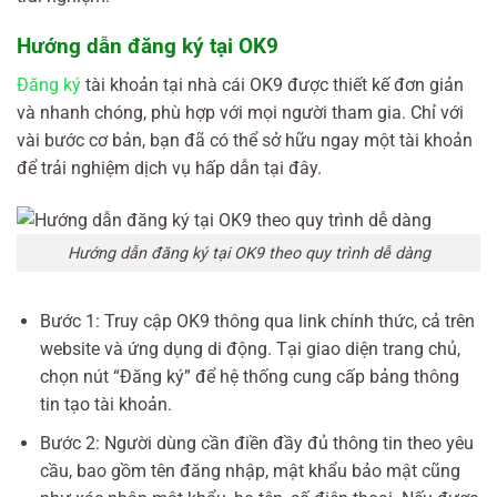
Hướng dẫn đăng ký tại OK9
Đăng ký
tài khoản tại nhà cái OK9 được thiết kế đơn giản
và nhanh chóng, phù hợp với mọi người tham gia. Chỉ với
vài bước cơ bản, bạn đã có thể sở hữu ngay một tài khoản
để trải nghiệm dịch vụ hấp dẫn tại đây.
Hướng dẫn đăng ký tại OK9 theo quy trình dễ dàng
Bước 1: Truy cập OK9 thông qua link chính thức, cả trên
website và ứng dụng di động. Tại giao diện trang chủ,
chọn nút “Đăng ký” để hệ thống cung cấp bảng thông
tin tạo tài khoản.
Bước 2: Người dùng cần điền đầy đủ thông tin theo yêu
cầu, bao gồm tên đăng nhập, mật khẩu bảo mật cũng