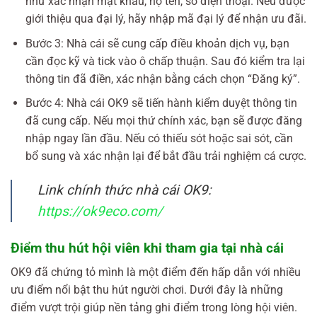
như xác nhận mật khẩu, họ tên, số điện thoại. Nếu được
giới thiệu qua đại lý, hãy nhập mã đại lý để nhận ưu đãi.
Bước 3: Nhà cái sẽ cung cấp điều khoản dịch vụ, bạn
cần đọc kỹ và tick vào ô chấp thuận. Sau đó kiểm tra lại
thông tin đã điền, xác nhận bằng cách chọn “Đăng ký”.
Bước 4: Nhà cái OK9 sẽ tiến hành kiểm duyệt thông tin
đã cung cấp. Nếu mọi thứ chính xác, bạn sẽ được đăng
nhập ngay lần đầu. Nếu có thiếu sót hoặc sai sót, cần
bổ sung và xác nhận lại để bắt đầu trải nghiệm cá cược.
Link chính thức nhà cái OK9:
https://ok9eco.com/
Điểm thu hút hội viên khi tham gia tại nhà cái
OK9 đã chứng tỏ mình là một điểm đến hấp dẫn với nhiều
ưu điểm nổi bật thu hút người chơi. Dưới đây là những
điểm vượt trội giúp nền tảng ghi điểm trong lòng hội viên.