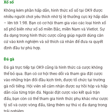
Xổ số
Không kém phần hấp dẫn, hình thức xổ số tại OK9 được
nhiều người chơi yêu thích nhờ tỷ lệ thưởng cực kỳ hấp dẫn
– lên tới 1:98. Bạn có cơ hội tham gia vào các loại hình xổ
số phổ biến như xổ số miền Bắc, miền Nam và Vietlot. Sự
đa dạng trong hình thức cược cũng giúp người dùng căn
cứ vào kinh nghiệm và sở thích cá nhân để đưa ra quyết
định đầu tư phù hợp.
Đá gà
Đá gà trực tiếp tại OK9 cũng là hình thức cá cược không
thể bỏ qua. Bạn có cơ hội theo dõi và tham gia đặt cược
vào những trận đối đầu kịch tính, được tổ chức tại trường
gà nổi tiếng. Hội viên sẽ cảm nhận được sự hồi hộp và hấp
dẫn của từng trận đá. Ngoài đặt cược vào kết quả trận
đấu, bạn còn có thể tham gia hình thức phụ khác như cược
tỷ số và cược vòng đấu, tăng thêm sự thú vị đa dạng trong
trải nghiệm.