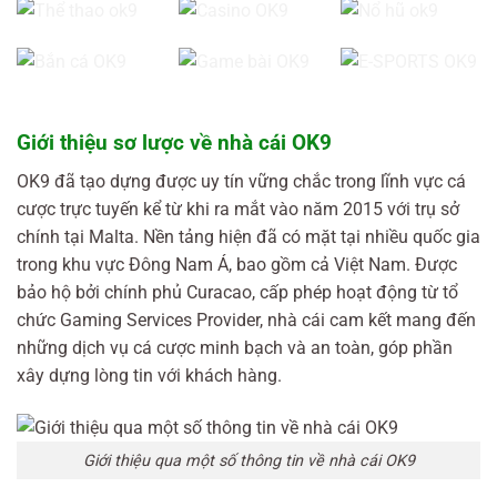
Giới thiệu sơ lược về nhà cái OK9
OK9 đã tạo dựng được uy tín vững chắc trong lĩnh vực cá
cược trực tuyến kể từ khi ra mắt vào năm 2015 với trụ sở
chính tại Malta. Nền tảng hiện đã có mặt tại nhiều quốc gia
trong khu vực Đông Nam Á, bao gồm cả Việt Nam. Được
bảo hộ bởi chính phủ Curacao, cấp phép hoạt động từ tổ
chức Gaming Services Provider, nhà cái cam kết mang đến
những dịch vụ cá cược minh bạch và an toàn, góp phần
xây dựng lòng tin với khách hàng.
Giới thiệu qua một số thông tin về nhà cái OK9