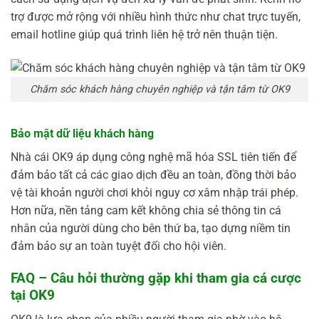
trợ được mở rộng với nhiều hình thức như chat trực tuyến,
email hotline giúp quá trình liên hệ trở nên thuận tiện.
Chăm sóc khách hàng chuyên nghiệp và tận tâm từ OK9
Bảo mật dữ liệu khách hàng
Nhà cái OK9 áp dụng công nghệ mã hóa SSL tiên tiến để
đảm bảo tất cả các giao dịch đều an toàn, đồng thời bảo
vệ tài khoản người chơi khỏi nguy cơ xâm nhập trái phép.
Hơn nữa, nền tảng cam kết không chia sẻ thông tin cá
nhân của người dùng cho bên thứ ba, tạo dựng niềm tin
đảm bảo sự an toàn tuyệt đối cho hội viên.
FAQ – Câu hỏi thường gặp khi tham gia cá cược
tại OK9