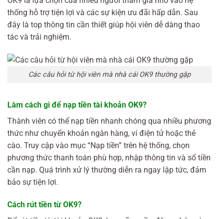
OK9 là lựa chọn của nhiều người tham gia nhờ vào hệ
thống hỗ trợ tiện lợi và các sự kiện ưu đãi hấp dẫn. Sau
đây là top thông tin cần thiết giúp hội viên dễ dàng thao
tác và trải nghiệm.
Các câu hỏi từ hội viên mà nhà cái OK9 thường gặp
Làm cách gì để nạp tiền tài khoản OK9?
Thành viên có thể nạp tiền nhanh chóng qua nhiều phương
thức như chuyển khoản ngân hàng, ví điện tử hoặc thẻ
cào. Truy cập vào mục “Nạp tiền” trên hệ thống, chọn
phương thức thanh toán phù hợp, nhập thông tin và số tiền
cần nạp. Quá trình xử lý thường diễn ra ngay lập tức, đảm
bảo sự tiện lợi.
Cách rút tiền từ OK9?