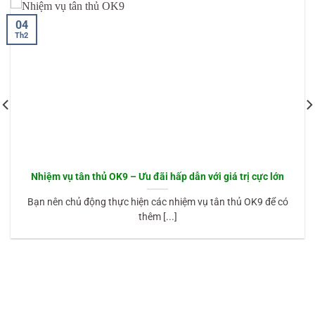
04
Th2
Nhiệm vụ tân thủ OK9 – Ưu đãi hấp dẫn với giá trị cực lớn
Bạn nên chủ động thực hiện các nhiệm vụ tân thủ OK9 để có
thêm [...]