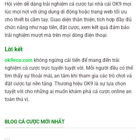
Hội viên dễ dàng trải nghiệm cá cược tại nhà cái OK9 mọi
lúc mọi nơi với ứng dụng di động hoặc trang web tối ưu
cho thiết bị cầm tay. Giao diện thân thiện, tích hợp đầy đủ
chức năng như nạp tiền, đặt cược, xem kết quả đảm bảo
trải nghiệm mượt mà trên mọi dòng điện thoại.
Lời kết
ok9eco.com
không ngừng cải tiến để mang đến trải
nghiệm cá cược trực tuyến tuyệt vời. Mỗi người đều có thể
tìm thấy sự thoải mái, an tâm khi tham gia các trò chơi và
đặt cược tại nền tảng. Thương hiệu OK9 là sự lựa chọn
tuyệt vời cho những ai muốn khám phá cá cược online an
toàn thú vị.
BLOG CÁ CƯỢC MỚI NHẤT