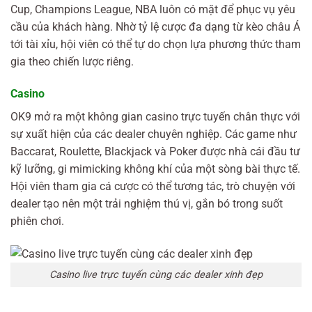
Cup, Champions League, NBA luôn có mặt để phục vụ yêu
cầu của khách hàng. Nhờ tỷ lệ cược đa dạng từ kèo châu Á
tới tài xỉu, hội viên có thể tự do chọn lựa phương thức tham
gia theo chiến lược riêng.
Casino
OK9 mở ra một không gian casino trực tuyến chân thực với
sự xuất hiện của các dealer chuyên nghiệp. Các game như
Baccarat, Roulette, Blackjack và Poker được nhà cái đầu tư
kỹ lưỡng, gi mimicking không khí của một sòng bài thực tế.
Hội viên tham gia cá cược có thể tương tác, trò chuyện với
dealer tạo nên một trải nghiệm thú vị, gắn bó trong suốt
phiên chơi.
Casino live trực tuyến cùng các dealer xinh đẹp