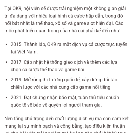
Tại OK9, hội viên sẽ được trải nghiệm một không gian giải
trí đa dạng với nhiều loại hình cá cược hấp dẫn, trong đó
nổi bật nhất là thể thao, xổ số và game slot hiện đại. Các
mốc phát triển quan trọng của nhà cái phải kể đến như:
2015: Thành lập, OK9 ra mắt dịch vụ cá cược trực tuyến
tại Việt Nam.
2017: Cập nhật hệ thống giao dịch và thêm các lựa
chọn cá cược thể thao và game bài.
2019: Mở rộng thị trường quốc tế, xây dựng đối tác
chiến lược với các nhà cung cấp game nổi tiếng.
2021: Đạt chứng nhận bảo mật, tuân thủ tiêu chuẩn
quốc tế về bảo vệ quyền lợi người tham gia.
Nền tảng chú trọng đến chất lượng dịch vụ mà còn cam kết
mang lại sự minh bạch và công bằng, tạo điều kiện thuận