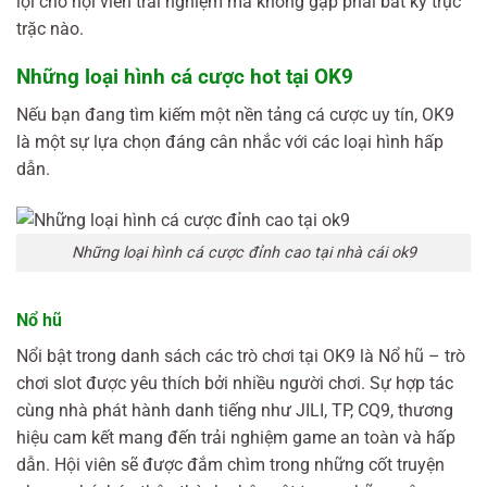
lợi cho hội viên trải nghiệm mà không gặp phải bất kỳ trục
trặc nào.
Những loại hình cá cược hot tại OK9
Nếu bạn đang tìm kiếm một nền tảng cá cược uy tín, OK9
là một sự lựa chọn đáng cân nhắc với các loại hình hấp
dẫn.
Những loại hình cá cược đỉnh cao tại nhà cái ok9
Nổ hũ
Nổi bật trong danh sách các trò chơi tại OK9 là Nổ hũ – trò
chơi slot được yêu thích bởi nhiều người chơi. Sự hợp tác
cùng nhà phát hành danh tiếng như JILI, TP, CQ9, thương
hiệu cam kết mang đến trải nghiệm game an toàn và hấp
dẫn. Hội viên sẽ được đắm chìm trong những cốt truyện