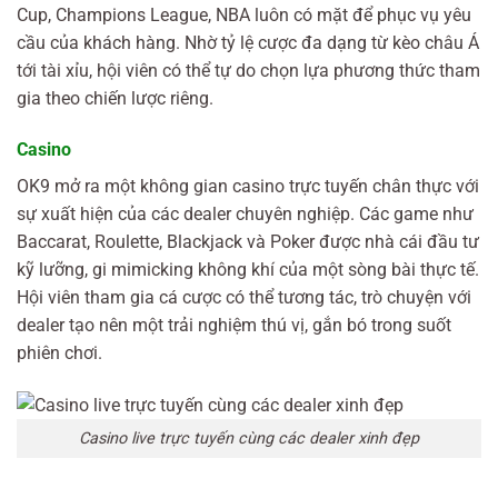
Cup, Champions League, NBA luôn có mặt để phục vụ yêu
cầu của khách hàng. Nhờ tỷ lệ cược đa dạng từ kèo châu Á
tới tài xỉu, hội viên có thể tự do chọn lựa phương thức tham
gia theo chiến lược riêng.
Casino
OK9 mở ra một không gian casino trực tuyến chân thực với
sự xuất hiện của các dealer chuyên nghiệp. Các game như
Baccarat, Roulette, Blackjack và Poker được nhà cái đầu tư
kỹ lưỡng, gi mimicking không khí của một sòng bài thực tế.
Hội viên tham gia cá cược có thể tương tác, trò chuyện với
dealer tạo nên một trải nghiệm thú vị, gắn bó trong suốt
phiên chơi.
Casino live trực tuyến cùng các dealer xinh đẹp