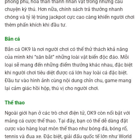
phong phú, hóa thân thành nhân vật trong những câu
chuyện kỳ thú. Hơn nữa, chính sách trả thưởng nhanh
chóng và tỷ lệ trúng jackpot cực cao càng khiến người chơi
thêm phấn khích khi đầu tư.
Bắn cá
Bắn cá OK9 là nơi người chơi có thể thử thách khả năng
của mình khi “săn bắt” những loài vật biển độc đáo. Mỗi
loại sẽ mang đến những điểm thưởng khác nhau, đặc biệt
khi người chơi tiêu diệt được cá lớn hay loài cá đặc biệt.
Đầu tư vào hình ảnh cùng nội dung chỉn chu, game mang
lại cảm giác hồi hộp, thú vị cho người chơi.
Thể thao
Ngoài giới hạn ở các trò chơi điện tử, OK9 còn nổi bật với
mảng cá cược thể thao. Tại đây, bạn có thể dễ dàng đặt
cược vào hàng loạt môn thể thao như bóng đá, bóng rổ,
tennis và đua xe. Đặc biệt, giải đấu quốc tế lớn như World