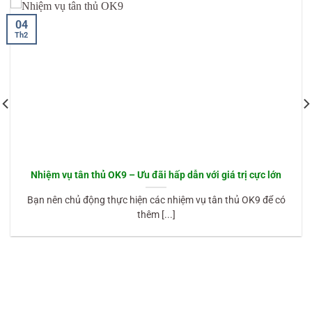
04
Th2
Nhiệm vụ tân thủ OK9 – Ưu đãi hấp dẫn với giá trị cực lớn
Bạn nên chủ động thực hiện các nhiệm vụ tân thủ OK9 để có
thêm [...]