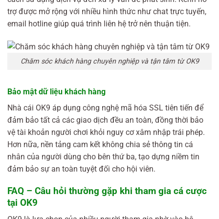
trợ được mở rộng với nhiều hình thức như chat trực tuyến,
email hotline giúp quá trình liên hệ trở nên thuận tiện.
Chăm sóc khách hàng chuyên nghiệp và tận tâm từ OK9
Bảo mật dữ liệu khách hàng
Nhà cái OK9 áp dụng công nghệ mã hóa SSL tiên tiến để
đảm bảo tất cả các giao dịch đều an toàn, đồng thời bảo
vệ tài khoản người chơi khỏi nguy cơ xâm nhập trái phép.
Hơn nữa, nền tảng cam kết không chia sẻ thông tin cá
nhân của người dùng cho bên thứ ba, tạo dựng niềm tin
đảm bảo sự an toàn tuyệt đối cho hội viên.
FAQ – Câu hỏi thường gặp khi tham gia cá cược
tại OK9