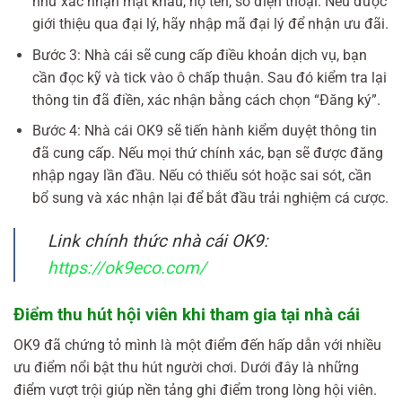
như xác nhận mật khẩu, họ tên, số điện thoại. Nếu được
giới thiệu qua đại lý, hãy nhập mã đại lý để nhận ưu đãi.
Bước 3: Nhà cái sẽ cung cấp điều khoản dịch vụ, bạn
cần đọc kỹ và tick vào ô chấp thuận. Sau đó kiểm tra lại
thông tin đã điền, xác nhận bằng cách chọn “Đăng ký”.
Bước 4: Nhà cái OK9 sẽ tiến hành kiểm duyệt thông tin
đã cung cấp. Nếu mọi thứ chính xác, bạn sẽ được đăng
nhập ngay lần đầu. Nếu có thiếu sót hoặc sai sót, cần
bổ sung và xác nhận lại để bắt đầu trải nghiệm cá cược.
Link chính thức nhà cái OK9:
https://ok9eco.com/
Điểm thu hút hội viên khi tham gia tại nhà cái
OK9 đã chứng tỏ mình là một điểm đến hấp dẫn với nhiều
ưu điểm nổi bật thu hút người chơi. Dưới đây là những
điểm vượt trội giúp nền tảng ghi điểm trong lòng hội viên.