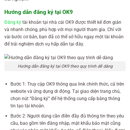
Hướng dẫn đăng ký tại OK9
Đăng ký
tài khoản tại nhà cái OK9 được thiết kế đơn giản
và nhanh chóng, phù hợp với mọi người tham gia. Chỉ với
vài bước cơ bản, bạn đã có thể sở hữu ngay một tài khoản
để trải nghiệm dịch vụ hấp dẫn tại đây.
Hướng dẫn đăng ký tại OK9 theo quy trình dễ dàng
Bước 1: Truy cập OK9 thông qua link chính thức, cả trên
website và ứng dụng di động. Tại giao diện trang chủ,
chọn nút “Đăng ký” để hệ thống cung cấp bảng thông
tin tạo tài khoản.
Bước 2: Người dùng cần điền đầy đủ thông tin theo yêu
cầu, bao gồm tên đăng nhập, mật khẩu bảo mật cũng