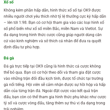
Xổ số
Không kém phần hấp dẫn, hình thức xổ số tại OK9 được
nhiều người chơi yêu thích nhờ tỷ lệ thưởng cực kỳ hấp dẫn
– lên tới 1:98. Bạn có cơ hội tham gia vào các loại hình xổ
số phổ biến như xổ số miền Bắc, miền Nam và Vietlot. Sự
đa dạng trong hình thức cược cũng giúp người dùng căn
cứ vào kinh nghiệm và sở thích cá nhân để đưa ra quyết
định đầu tư phù hợp.
Đá gà
Đá gà trực tiếp tại OK9 cũng là hình thức cá cược không
thể bỏ qua. Bạn có cơ hội theo dõi và tham gia đặt cược
vào những trận đối đầu kịch tính, được tổ chức tại trường
gà nổi tiếng. Hội viên sẽ cảm nhận được sự hồi hộp và hấp
dẫn của từng trận đá. Ngoài đặt cược vào kết quả trận
đấu, bạn còn có thể tham gia hình thức phụ khác như cược
tỷ số và cược vòng đấu, tăng thêm sự thú vị đa dạng trong
trải nghiệm.