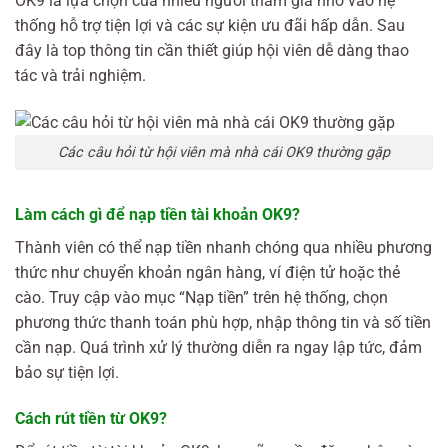
OK9 là lựa chọn của nhiều người tham gia nhờ vào hệ
thống hỗ trợ tiện lợi và các sự kiện ưu đãi hấp dẫn. Sau
đây là top thông tin cần thiết giúp hội viên dễ dàng thao
tác và trải nghiệm.
Các câu hỏi từ hội viên mà nhà cái OK9 thường gặp
Làm cách gì để nạp tiền tài khoản OK9?
Thành viên có thể nạp tiền nhanh chóng qua nhiều phương
thức như chuyển khoản ngân hàng, ví điện tử hoặc thẻ
cào. Truy cập vào mục “Nạp tiền” trên hệ thống, chọn
phương thức thanh toán phù hợp, nhập thông tin và số tiền
cần nạp. Quá trình xử lý thường diễn ra ngay lập tức, đảm
bảo sự tiện lợi.
Cách rút tiền từ OK9?