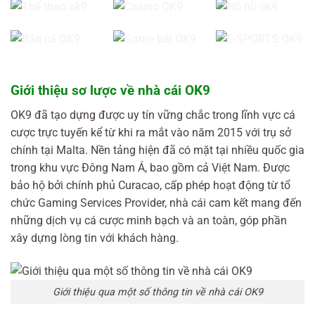
Giới thiệu sơ lược về nhà cái OK9
OK9 đã tạo dựng được uy tín vững chắc trong lĩnh vực cá
cược trực tuyến kể từ khi ra mắt vào năm 2015 với trụ sở
chính tại Malta. Nền tảng hiện đã có mặt tại nhiều quốc gia
trong khu vực Đông Nam Á, bao gồm cả Việt Nam. Được
bảo hộ bởi chính phủ Curacao, cấp phép hoạt động từ tổ
chức Gaming Services Provider, nhà cái cam kết mang đến
những dịch vụ cá cược minh bạch và an toàn, góp phần
xây dựng lòng tin với khách hàng.
Giới thiệu qua một số thông tin về nhà cái OK9