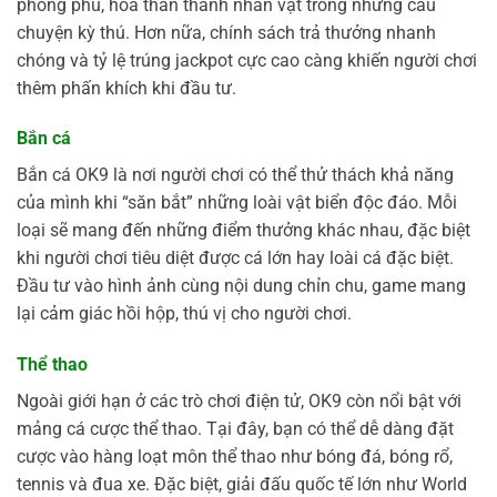
phong phú, hóa thân thành nhân vật trong những câu
chuyện kỳ thú. Hơn nữa, chính sách trả thưởng nhanh
chóng và tỷ lệ trúng jackpot cực cao càng khiến người chơi
thêm phấn khích khi đầu tư.
Bắn cá
Bắn cá OK9 là nơi người chơi có thể thử thách khả năng
của mình khi “săn bắt” những loài vật biển độc đáo. Mỗi
loại sẽ mang đến những điểm thưởng khác nhau, đặc biệt
khi người chơi tiêu diệt được cá lớn hay loài cá đặc biệt.
Đầu tư vào hình ảnh cùng nội dung chỉn chu, game mang
lại cảm giác hồi hộp, thú vị cho người chơi.
Thể thao
Ngoài giới hạn ở các trò chơi điện tử, OK9 còn nổi bật với
mảng cá cược thể thao. Tại đây, bạn có thể dễ dàng đặt
cược vào hàng loạt môn thể thao như bóng đá, bóng rổ,
tennis và đua xe. Đặc biệt, giải đấu quốc tế lớn như World