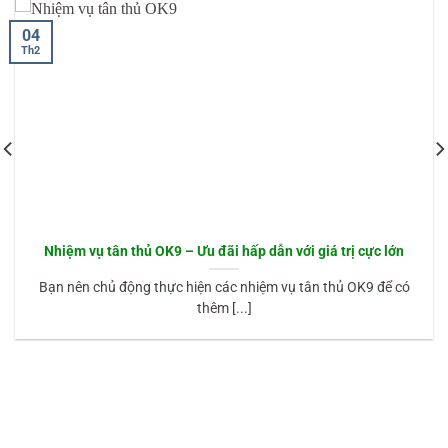
04
Th2
Nhiệm vụ tân thủ OK9 – Ưu đãi hấp dẫn với giá trị cực lớn
Bạn nên chủ động thực hiện các nhiệm vụ tân thủ OK9 để có
thêm [...]