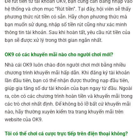
Để rút tiền từ tài khoản OK9, bạn cũng cần đăng nhập vào
hệ thống và chọn mục “Rút tiền”. Tại đây, hội viên sẽ thấy
phương thức rút tiền có sẵn. Hãy chọn phương thức mà
bạn muốn sử dụng, nhập số tiền rút cũng như xác minh
thông tin tài khoản. Sau khi hoàn tất, yêu cầu rút tiền của
bạn sẽ được xử lý trong thời gian ngắn nhất.
OK9 có các khuyến mãi nào cho người chơi mới?
Nhà cái OK9 luôn chào đón người chơi mới bằng nhiều
chương trình khuyến mãi hấp dẫn. Khi đăng ký tài khoản
lần đầu tiên, bạn có thể nhận được thưởng nạp đầu tiên,
giúp gia tăng số dư tài khoản của bạn ngay từ đầu. Ngoài
ra, còn có các chương trình hoàn tiền và khuyến mãi trong
các trò chơi nhất định. Để không bỏ lỡ bất cứ khuyến mãi
nào, hãy thường xuyên kiểm tra trang khuyến mãi trên
website của OK9.
Tôi có thể chơi cá cược trực tiếp trên điện thoại không?