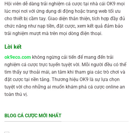
Hội viên dễ dàng trải nghiệm cá cược tại nhà cái OK9 mọi
lúc mọi nơi với ứng dụng di động hoặc trang web tối ưu
cho thiết bị cầm tay. Giao diện thân thiện, tích hợp đầy đủ
chức năng như nạp tiền, đặt cược, xem kết quả đảm bảo
trải nghiệm mượt mà trên mọi dòng điện thoại.
Lời kết
ok9eco.com
không ngừng cải tiến để mang đến trải
nghiệm cá cược trực tuyến tuyệt vời. Mỗi người đều có thể
tìm thấy sự thoải mái, an tâm khi tham gia các trò chơi và
đặt cược tại nền tảng. Thương hiệu OK9 là sự lựa chọn
tuyệt vời cho những ai muốn khám phá cá cược online an
toàn thú vị.
BLOG CÁ CƯỢC MỚI NHẤT