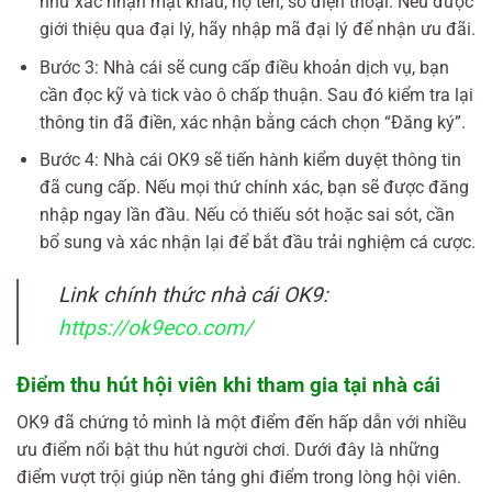
như xác nhận mật khẩu, họ tên, số điện thoại. Nếu được
giới thiệu qua đại lý, hãy nhập mã đại lý để nhận ưu đãi.
Bước 3: Nhà cái sẽ cung cấp điều khoản dịch vụ, bạn
cần đọc kỹ và tick vào ô chấp thuận. Sau đó kiểm tra lại
thông tin đã điền, xác nhận bằng cách chọn “Đăng ký”.
Bước 4: Nhà cái OK9 sẽ tiến hành kiểm duyệt thông tin
đã cung cấp. Nếu mọi thứ chính xác, bạn sẽ được đăng
nhập ngay lần đầu. Nếu có thiếu sót hoặc sai sót, cần
bổ sung và xác nhận lại để bắt đầu trải nghiệm cá cược.
Link chính thức nhà cái OK9:
https://ok9eco.com/
Điểm thu hút hội viên khi tham gia tại nhà cái
OK9 đã chứng tỏ mình là một điểm đến hấp dẫn với nhiều
ưu điểm nổi bật thu hút người chơi. Dưới đây là những
điểm vượt trội giúp nền tảng ghi điểm trong lòng hội viên.