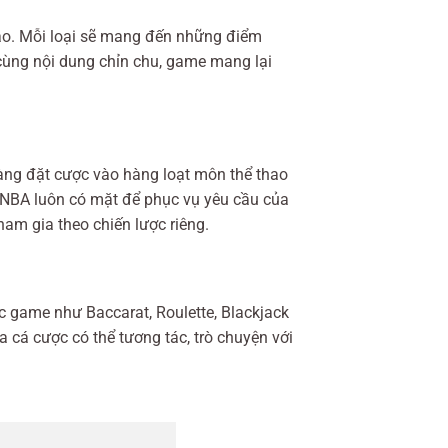
đáo. Mỗi loại sẽ mang đến những điểm
h cùng nội dung chỉn chu, game mang lại
 dàng đặt cược vào hàng loạt môn thể thao
, NBA luôn có mặt để phục vụ yêu cầu của
ham gia theo chiến lược riêng.
c game như Baccarat, Roulette, Blackjack
a cá cược có thể tương tác, trò chuyện với