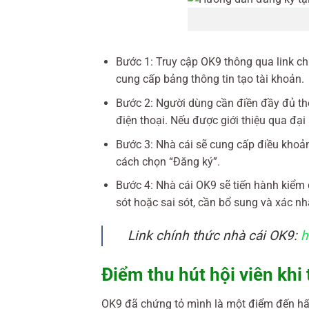
Bước 1: Truy cập OK9 thông qua link chí
cung cấp bảng thông tin tạo tài khoản.
Bước 2: Người dùng cần điền đầy đủ th
điện thoại. Nếu được giới thiệu qua đại
Bước 3: Nhà cái sẽ cung cấp điều khoản 
cách chọn “Đăng ký”.
Bước 4: Nhà cái OK9 sẽ tiến hành kiểm 
sót hoặc sai sót, cần bổ sung và xác nh
Link chính thức nhà cái OK9:
h
Điểm thu hút hội viên khi 
OK9 đã chứng tỏ mình là một điểm đến hấp 