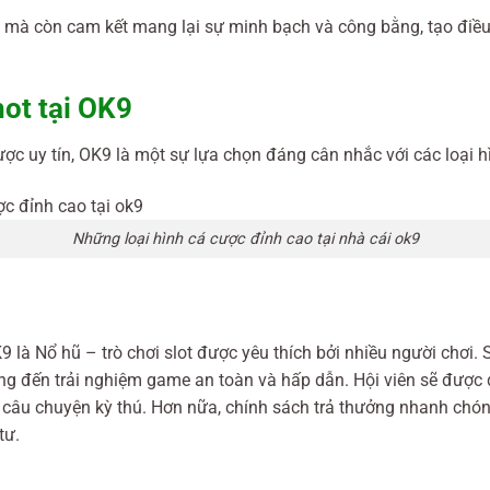
 mà còn cam kết mang lại sự minh bạch và công bằng, tạo điều 
hot tại OK9
c uy tín, OK9 là một sự lựa chọn đáng cân nhắc với các loại h
Những loại hình cá cược đỉnh cao tại nhà cái ok9
K9 là Nổ hũ – trò chơi slot được yêu thích bởi nhiều người chơi
ang đến trải nghiệm game an toàn và hấp dẫn. Hội viên sẽ đượ
câu chuyện kỳ thú. Hơn nữa, chính sách trả thưởng nhanh chóng
tư.