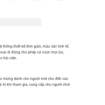
 thống thiết kế đơn giản, màu sắc tinh tế,
thoại di động cho phép cá cược mọi lúc,
o hội viên.
hào mừng dành cho người mới cho đến các
á trị khi tham gia, cung cấp cho người chơi