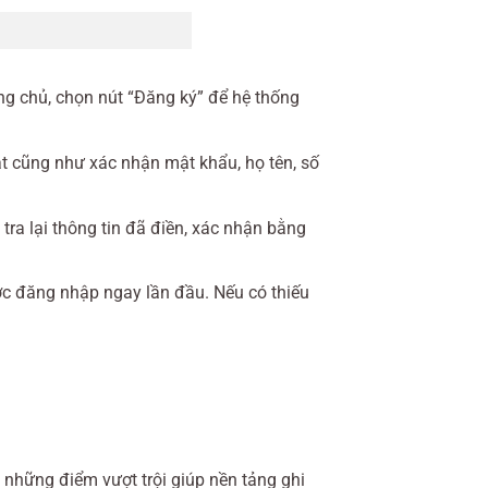
ang chủ, chọn nút “Đăng ký” để hệ thống
t cũng như xác nhận mật khẩu, họ tên, số
tra lại thông tin đã điền, xác nhận bằng
ợc đăng nhập ngay lần đầu. Nếu có thiếu
 những điểm vượt trội giúp nền tảng ghi