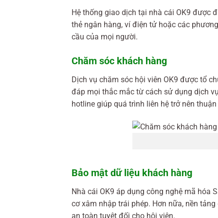
Hệ thống giao dịch tại nhà cái OK9 được đ
thẻ ngân hàng, ví điện tử hoặc các phương
cầu của mọi người.
Chăm sóc khách hàng
Dịch vụ chăm sóc hội viên OK9 được tổ chứ
đáp mọi thắc mắc từ cách sử dụng dịch vụ 
hotline giúp quá trình liên hệ trở nên thuận 
Bảo mật dữ liệu khách hàng
Nhà cái OK9 áp dụng công nghệ mã hóa SSL 
cơ xâm nhập trái phép. Hơn nữa, nền tảng
an toàn tuyệt đối cho hội viên.