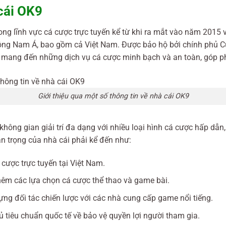
 cái OK9
ng lĩnh vực cá cược trực tuyến kể từ khi ra mắt vào năm 2015 vớ
Đông Nam Á, bao gồm cả Việt Nam. Được bảo hộ bởi chính phủ C
t mang đến những dịch vụ cá cược minh bạch và an toàn, góp ph
Giới thiệu qua một số thông tin về nhà cái OK9
hông gian giải trí đa dạng với nhiều loại hình cá cược hấp dẫn, 
an trọng của nhà cái phải kể đến như:
cược trực tuyến tại Việt Nam.
hêm các lựa chọn cá cược thể thao và game bài.
ựng đối tác chiến lược với các nhà cung cấp game nổi tiếng.
 tiêu chuẩn quốc tế về bảo vệ quyền lợi người tham gia.