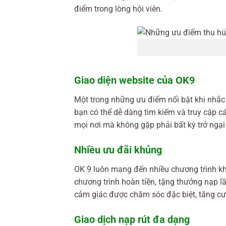
điểm trong lòng hội viên.
Giao diện website của OK9
Một trong những ưu điểm nổi bật khi nhắc đ
bạn có thể dễ dàng tìm kiếm và truy cập cá
mọi nơi mà không gặp phải bất kỳ trở ngại 
Nhiều ưu đãi khủng
OK 9 luôn mang đến nhiều chương trình k
chương trình hoàn tiền, tặng thưởng nạp lầ
cảm giác được chăm sóc đặc biệt, tăng cư
Giao dịch nạp rút đa dạng