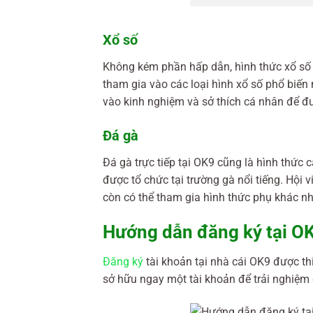
Xổ số
Không kém phần hấp dẫn, hình thức xổ số t
tham gia vào các loại hình xổ số phổ biến
vào kinh nghiệm và sở thích cá nhân để đư
Đá gà
Đá gà trực tiếp tại OK9 cũng là hình thức 
được tổ chức tại trường gà nổi tiếng. Hội
còn có thể tham gia hình thức phụ khác nh
Hướng dẫn đăng ký tại O
Đăng ký
tài khoản tại nhà cái OK9 được th
sở hữu ngay một tài khoản để trải nghiệm 