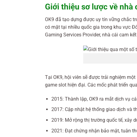
Giới thiệu sơ lược về nhà
OK9 đã tạo dựng được uy tín vững chắc tro
có mặt tại nhiều quốc gia trong khu vực 
Gaming Services Provider, nhà cái cam kế
Tại OK9, hội viên sẽ được trải nghiệm một k
game slot hiện đại. Các mốc phát triển qu
2015: Thành lập, OK9 ra mắt dịch vụ cá 
2017: Cập nhật hệ thống giao dịch và t
2019: Mở rộng thị trường quốc tế, xây d
2021: Đạt chứng nhận bảo mật, tuân thủ