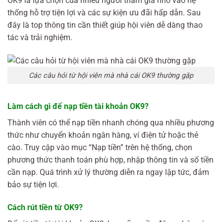
OK9 là lựa chọn của nhiều người tham gia nhờ vào hệ
thống hỗ trợ tiện lợi và các sự kiện ưu đãi hấp dẫn. Sau
đây là top thông tin cần thiết giúp hội viên dễ dàng thao
tác và trải nghiệm.
Các câu hỏi từ hội viên mà nhà cái OK9 thường gặp
Làm cách gì để nạp tiền tài khoản OK9?
Thành viên có thể nạp tiền nhanh chóng qua nhiều phương
thức như chuyển khoản ngân hàng, ví điện tử hoặc thẻ
cào. Truy cập vào mục “Nạp tiền” trên hệ thống, chọn
phương thức thanh toán phù hợp, nhập thông tin và số tiền
cần nạp. Quá trình xử lý thường diễn ra ngay lập tức, đảm
bảo sự tiện lợi.
Cách rút tiền từ OK9?