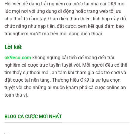
Hội viên dễ dàng trải nghiệm cá cược tại nhà cái OK9 mọi
lúc mọi nơi với ứng dụng di động hoặc trang web tối ưu
cho thiết bị cầm tay. Giao diện thân thiện, tích hợp đầy đủ
chức năng như nạp tiền, đặt cược, xem kết quả đảm bảo
trải nghiệm mượt mà trên mọi dòng điện thoại.
Lời kết
ok9eco.com
không ngừng cải tiến để mang đến trải
nghiệm cá cược trực tuyến tuyệt vời. Mỗi người đều có thể
tìm thấy sự thoải mái, an tâm khi tham gia các trò chơi và
đặt cược tại nền tảng. Thương hiệu OK9 là sự lựa chọn
tuyệt vời cho những ai muốn khám phá cá cược online an
toàn thú vị.
BLOG CÁ CƯỢC MỚI NHẤT