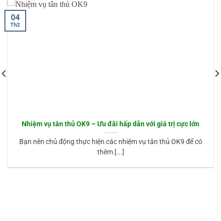
04
Th2
Nhiệm vụ tân thủ OK9 – Ưu đãi hấp dẫn với giá trị cực lớn
Bạn nên chủ động thực hiện các nhiệm vụ tân thủ OK9 để có
thêm [...]