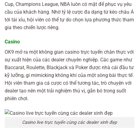
Cup, Champions League, NBA luôn có mặt để phục vụ yêu
cầu của khách hàng. Nhờ tỷ lệ cược đa dạng từ kèo châu Á
tới tài xỉu, hội viên có thể tự do chọn lựa phương thức tham
gia theo chiến lược riêng.
Casino
OK9 mở ra một không gian casino trực tuyến chân thực với
sự xuất hiện của các dealer chuyên nghiệp. Các game như
Baccarat, Roulette, Blackjack và Poker được nhà cái đầu tư
kỹ lưỡng, gi mimicking không khí của một sòng bài thực tế.
Hội viên tham gia cá cược có thể tương tác, trò chuyện với
dealer tạo nên một trải nghiệm thú vị, gắn bó trong suốt
phiên chơi.
Casino live trực tuyến cùng các dealer xinh đẹp