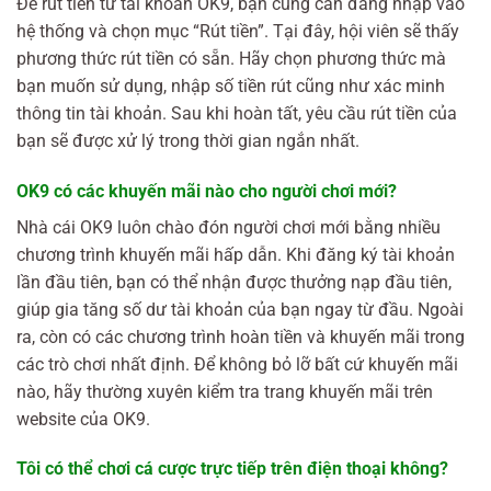
Để rút tiền từ tài khoản OK9, bạn cũng cần đăng nhập vào
hệ thống và chọn mục “Rút tiền”. Tại đây, hội viên sẽ thấy
phương thức rút tiền có sẵn. Hãy chọn phương thức mà
bạn muốn sử dụng, nhập số tiền rút cũng như xác minh
thông tin tài khoản. Sau khi hoàn tất, yêu cầu rút tiền của
bạn sẽ được xử lý trong thời gian ngắn nhất.
OK9 có các khuyến mãi nào cho người chơi mới?
Nhà cái OK9 luôn chào đón người chơi mới bằng nhiều
chương trình khuyến mãi hấp dẫn. Khi đăng ký tài khoản
lần đầu tiên, bạn có thể nhận được thưởng nạp đầu tiên,
giúp gia tăng số dư tài khoản của bạn ngay từ đầu. Ngoài
ra, còn có các chương trình hoàn tiền và khuyến mãi trong
các trò chơi nhất định. Để không bỏ lỡ bất cứ khuyến mãi
nào, hãy thường xuyên kiểm tra trang khuyến mãi trên
website của OK9.
Tôi có thể chơi cá cược trực tiếp trên điện thoại không?