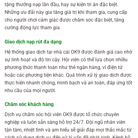
tặng thưởng nạp lần đầu, hay sự kiện tri ân đặc biệt.
Những ưu đãi này gia tăng giá trị khi tham gia, cung cấp
cho người chơi cảm giác được chăm sóc đặc biệt, tăng
cường động lực tham gia.
Giao dịch nạp rút đa dạng
Hệ thống giao dịch tại nhà cái OK9 được đánh giá cao nhờ
sự linh hoạt và độ tin cậy. Hội viên có thể lựa chọn nhiều
phương thức thanh toán như thẻ ngân hàng, ví điện tử
hoặc các phương tiện khác. Quá trình xử lý giao dịch được
thực hiện nhanh chóng, minh bạch và an toàn, đáp ứng tốt
nhu cầu của mọi người.
Chăm sóc khách hàng
Dịch vụ chăm sóc hội viên OK9 được tổ chức chuyên
nghiệp và luôn sẵn sàng hỗ trợ 24/7. Đội ngũ nhân viên
tận tâm, nhiệt tình và am hiểu sẽ giải đáp mọi thắc mắc từ
cách sử dụng dịch vụ đến xử lý vấn đề phát sinh. Kênh hỗ