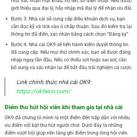
như xác nhận mật khẩu, họ tên, số điện thoại. Nếu được
giới thiệu qua đại lý, hãy nhập mã đại lý để nhận ưu đãi.
Bước 3: Nhà cái sẽ cung cấp điều khoản dịch vụ, bạn
cần đọc kỹ và tick vào ô chấp thuận. Sau đó kiểm tra lại
thông tin đã điền, xác nhận bằng cách chọn “Đăng ký”.
Bước 4: Nhà cái OK9 sẽ tiến hành kiểm duyệt thông tin
đã cung cấp. Nếu mọi thứ chính xác, bạn sẽ được đăng
nhập ngay lần đầu. Nếu có thiếu sót hoặc sai sót, cần
bổ sung và xác nhận lại để bắt đầu trải nghiệm cá cược.
Link chính thức nhà cái OK9:
https://ok9eco.com/
Điểm thu hút hội viên khi tham gia tại nhà cái
OK9 đã chứng tỏ mình là một điểm đến hấp dẫn với nhiều
ưu điểm nổi bật thu hút người chơi. Dưới đây là những
điểm vượt trội giúp nền tảng ghi điểm trong lòng hội viên.