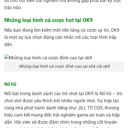
lợi cho hội viên trải nghiệm mà không gặp phải bất kỳ trục
trặc nào.
Những loại hình cá cược hot tại OK9
Nếu bạn đang tìm kiếm một nền tảng cá cược uy tín, OK9
là một sự lựa chọn đáng cân nhắc với các loại hình hấp
dẫn.
Những loại hình cá cược đỉnh cao tại nhà cái ok9
Nổ hũ
Nổi bật trong danh sách các trò chơi tại OK9 là Nổ hũ – trò
chơi slot được yêu thích bởi nhiều người chơi. Sự hợp tác
cùng nhà phát hành danh tiếng như JILI, TP, CQ9, thương
hiệu cam kết mang đến trải nghiệm game an toàn và hấp
dẫn. Hội viên sẽ được đắm chìm trong những cốt truyện