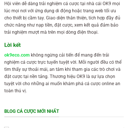
Hội viên dễ dàng trải nghiệm cá cược tại nhà cái OK9 mọi
lúc mọi nơi với ứng dụng di động hoặc trang web tối ưu
cho thiết bị cầm tay. Giao diện thân thiện, tích hợp đầy đủ
chức năng như nạp tiền, đặt cược, xem kết quả đảm bảo
trải nghiệm mượt mà trên mọi dòng điện thoại.
Lời kết
ok9eco.com
không ngừng cải tiến để mang đến trải
nghiệm cá cược trực tuyến tuyệt vời. Mỗi người đều có thể
tìm thấy sự thoải mái, an tâm khi tham gia các trò chơi và
đặt cược tại nền tảng. Thương hiệu OK9 là sự lựa chọn
tuyệt vời cho những ai muốn khám phá cá cược online an
toàn thú vị.
BLOG CÁ CƯỢC MỚI NHẤT