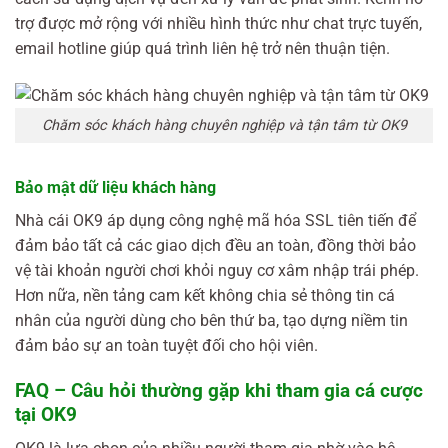
trợ được mở rộng với nhiều hình thức như chat trực tuyến,
email hotline giúp quá trình liên hệ trở nên thuận tiện.
Chăm sóc khách hàng chuyên nghiệp và tận tâm từ OK9
Bảo mật dữ liệu khách hàng
Nhà cái OK9 áp dụng công nghệ mã hóa SSL tiên tiến để
đảm bảo tất cả các giao dịch đều an toàn, đồng thời bảo
vệ tài khoản người chơi khỏi nguy cơ xâm nhập trái phép.
Hơn nữa, nền tảng cam kết không chia sẻ thông tin cá
nhân của người dùng cho bên thứ ba, tạo dựng niềm tin
đảm bảo sự an toàn tuyệt đối cho hội viên.
FAQ – Câu hỏi thường gặp khi tham gia cá cược
tại OK9