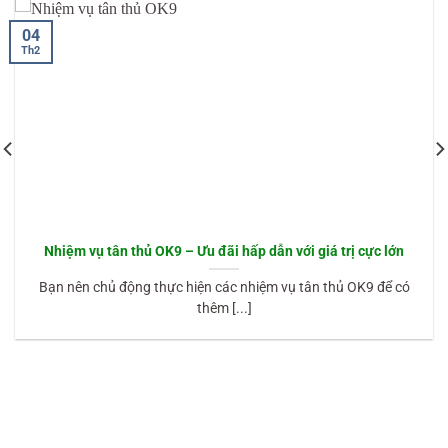
04
Th2
Nhiệm vụ tân thủ OK9 – Ưu đãi hấp dẫn với giá trị cực lớn
Bạn nên chủ động thực hiện các nhiệm vụ tân thủ OK9 để có
thêm [...]