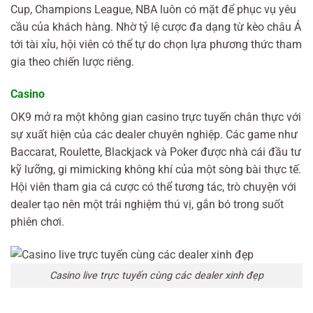
Cup, Champions League, NBA luôn có mặt để phục vụ yêu
cầu của khách hàng. Nhờ tỷ lệ cược đa dạng từ kèo châu Á
tới tài xỉu, hội viên có thể tự do chọn lựa phương thức tham
gia theo chiến lược riêng.
Casino
OK9 mở ra một không gian casino trực tuyến chân thực với
sự xuất hiện của các dealer chuyên nghiệp. Các game như
Baccarat, Roulette, Blackjack và Poker được nhà cái đầu tư
kỹ lưỡng, gi mimicking không khí của một sòng bài thực tế.
Hội viên tham gia cá cược có thể tương tác, trò chuyện với
dealer tạo nên một trải nghiệm thú vị, gắn bó trong suốt
phiên chơi.
Casino live trực tuyến cùng các dealer xinh đẹp