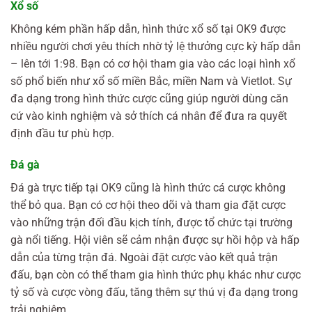
Xổ số
Không kém phần hấp dẫn, hình thức xổ số tại OK9 được
nhiều người chơi yêu thích nhờ tỷ lệ thưởng cực kỳ hấp dẫn
– lên tới 1:98. Bạn có cơ hội tham gia vào các loại hình xổ
số phổ biến như xổ số miền Bắc, miền Nam và Vietlot. Sự
đa dạng trong hình thức cược cũng giúp người dùng căn
cứ vào kinh nghiệm và sở thích cá nhân để đưa ra quyết
định đầu tư phù hợp.
Đá gà
Đá gà trực tiếp tại OK9 cũng là hình thức cá cược không
thể bỏ qua. Bạn có cơ hội theo dõi và tham gia đặt cược
vào những trận đối đầu kịch tính, được tổ chức tại trường
gà nổi tiếng. Hội viên sẽ cảm nhận được sự hồi hộp và hấp
dẫn của từng trận đá. Ngoài đặt cược vào kết quả trận
đấu, bạn còn có thể tham gia hình thức phụ khác như cược
tỷ số và cược vòng đấu, tăng thêm sự thú vị đa dạng trong
trải nghiệm.