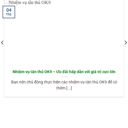
04
Th2
Nhiệm vụ tân thủ OK9 – Ưu đãi hấp dẫn với giá trị cực lớn
Bạn nên chủ động thực hiện các nhiệm vụ tân thủ OK9 để có
thêm [...]