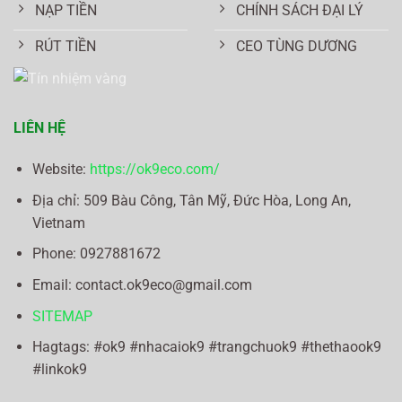
NẠP TIỀN
CHÍNH SÁCH ĐẠI LÝ
RÚT TIỀN
CEO TÙNG DƯƠNG
LIÊN HỆ
Website:
https://ok9eco.com/
Địa chỉ:
509 Bàu Công, Tân Mỹ, Đức Hòa, Long An,
Vietnam
Phone: 0
927881672
Email:
contact.ok9eco@gmail.com
SITEMAP
Hagtags: #ok9 #nhacaiok9 #trangchuok9 #thethaook9
#linkok9