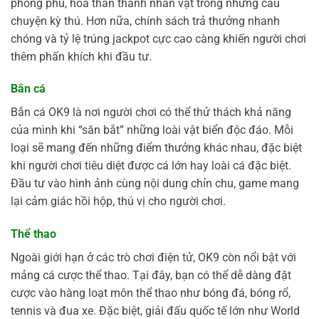
phong phú, hóa thân thành nhân vật trong những câu
chuyện kỳ thú. Hơn nữa, chính sách trả thưởng nhanh
chóng và tỷ lệ trúng jackpot cực cao càng khiến người chơi
thêm phấn khích khi đầu tư.
Bắn cá
Bắn cá OK9 là nơi người chơi có thể thử thách khả năng
của mình khi “săn bắt” những loài vật biển độc đáo. Mỗi
loại sẽ mang đến những điểm thưởng khác nhau, đặc biệt
khi người chơi tiêu diệt được cá lớn hay loài cá đặc biệt.
Đầu tư vào hình ảnh cùng nội dung chỉn chu, game mang
lại cảm giác hồi hộp, thú vị cho người chơi.
Thể thao
Ngoài giới hạn ở các trò chơi điện tử, OK9 còn nổi bật với
mảng cá cược thể thao. Tại đây, bạn có thể dễ dàng đặt
cược vào hàng loạt môn thể thao như bóng đá, bóng rổ,
tennis và đua xe. Đặc biệt, giải đấu quốc tế lớn như World