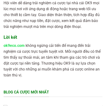
Hội viên dễ dàng trải nghiệm cá cược tại nhà cái OK9 mọi
lúc mọi nơi với ứng dụng di động hoặc trang web tối ưu
cho thiết bị cầm tay. Giao diện thân thiện, tích hợp đầy đủ
chức năng như nạp tiền, đặt cược, xem kết quả đảm bảo
trải nghiệm mượt mà trên mọi dòng điện thoại.
Lời kết
ok9eco.com
không ngừng cải tiến để mang đến trải
nghiệm cá cược trực tuyến tuyệt vời. Mỗi người đều có thể
tìm thấy sự thoải mái, an tâm khi tham gia các trò chơi và
đặt cược tại nền tảng. Thương hiệu OK9 là sự lựa chọn
tuyệt vời cho những ai muốn khám phá cá cược online an
toàn thú vị.
BLOG CÁ CƯỢC MỚI NHẤT