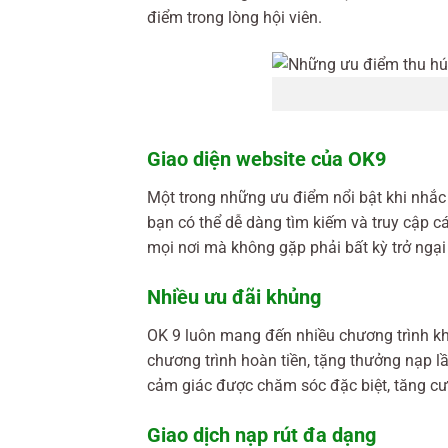
điểm trong lòng hội viên.
Giao diện website của OK9
Một trong những ưu điểm nổi bật khi nhắc đ
bạn có thể dễ dàng tìm kiếm và truy cập cá
mọi nơi mà không gặp phải bất kỳ trở ngại 
Nhiều ưu đãi khủng
OK 9 luôn mang đến nhiều chương trình k
chương trình hoàn tiền, tặng thưởng nạp lầ
cảm giác được chăm sóc đặc biệt, tăng cư
Giao dịch nạp rút đa dạng