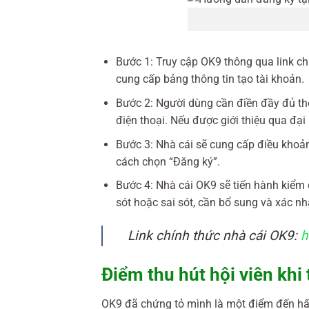
Bước 1: Truy cập OK9 thông qua link chí
cung cấp bảng thông tin tạo tài khoản.
Bước 2: Người dùng cần điền đầy đủ th
điện thoại. Nếu được giới thiệu qua đại
Bước 3: Nhà cái sẽ cung cấp điều khoản 
cách chọn “Đăng ký”.
Bước 4: Nhà cái OK9 sẽ tiến hành kiểm 
sót hoặc sai sót, cần bổ sung và xác nh
Link chính thức nhà cái OK9:
h
Điểm thu hút hội viên khi 
OK9 đã chứng tỏ mình là một điểm đến hấp 