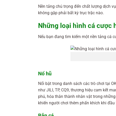
Nền tảng chú trọng đến chất lượng dịch vụ
không gặp phải bất kỳ trục trặc nào.
Những loại hình cá cược 
Nếu bạn đang tìm kiếm một nền tảng cá cượ
Nổ hũ
Nổi bật trong danh sách các trò chơi tại O
như JILI, TP, CQ9, thương hiệu cam kết m
phú, hóa thân thành nhân vật trong những 
khiến người chơi thêm phấn khích khi đầu 
Bắn cá