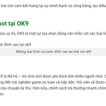
 mà còn cam kết mang lại sự minh bạch và công bằng, tạo điều 
hot tại OK9
c uy tín, OK9 là một sự lựa chọn đáng cân nhắc với các loại h
Những loại hình cá cược đỉnh cao tại nhà cái ok9
K9 là Nổ hũ – trò chơi slot được yêu thích bởi nhiều người chơi
ang đến trải nghiệm game an toàn và hấp dẫn. Hội viên sẽ đượ
câu chuyện kỳ thú. Hơn nữa, chính sách trả thưởng nhanh chóng
tư.