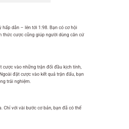
 hấp dẫn – lên tới 1:98. Bạn có cơ hội
nh thức cược cũng giúp người dùng căn cứ
t cược vào những trận đối đầu kịch tính,
 Ngoài đặt cược vào kết quả trận đấu, bạn
ng trải nghiệm.
. Chỉ với vài bước cơ bản, bạn đã có thể