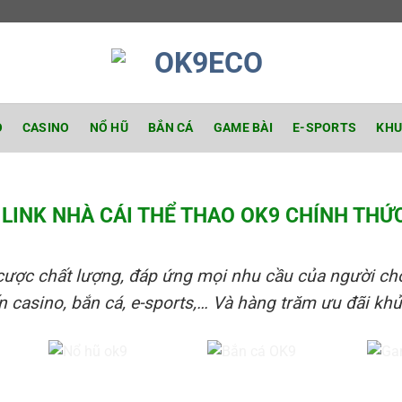
O
CASINO
NỔ HŨ
BẮN CÁ
GAME BÀI
E-SPORTS
KHU
 LINK NHÀ CÁI THỂ THAO OK9 CHÍNH THỨ
cược chất lượng, đáp ứng mọi nhu cầu của người chơi
ến casino, bắn cá, e-sports,… Và hàng trăm ưu đãi kh