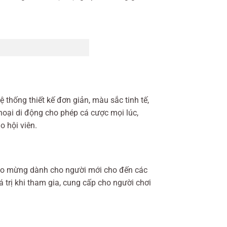
 thống thiết kế đơn giản, màu sắc tinh tế,
thoại di động cho phép cá cược mọi lúc,
o hội viên.
hào mừng dành cho người mới cho đến các
á trị khi tham gia, cung cấp cho người chơi