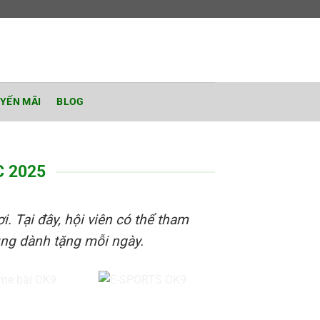
YẾN MÃI
BLOG
C 2025
. Tại đây, hội viên có thể tham
ủng dành tặng mỗi ngày.