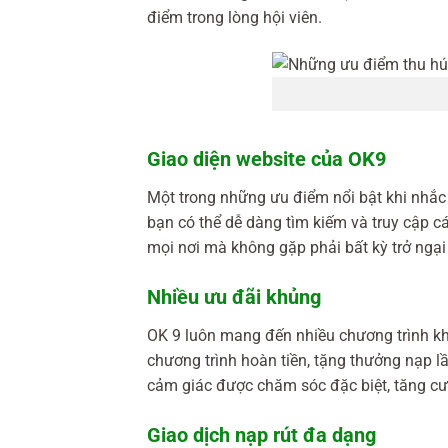
điểm trong lòng hội viên.
Giao diện website của OK9
Một trong những ưu điểm nổi bật khi nhắc đ
bạn có thể dễ dàng tìm kiếm và truy cập cá
mọi nơi mà không gặp phải bất kỳ trở ngại 
Nhiều ưu đãi khủng
OK 9 luôn mang đến nhiều chương trình k
chương trình hoàn tiền, tặng thưởng nạp lầ
cảm giác được chăm sóc đặc biệt, tăng cư
Giao dịch nạp rút đa dạng