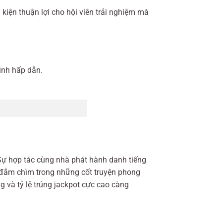
kiện thuận lợi cho hội viên trải nghiệm mà
ình hấp dẫn.
. Sự hợp tác cùng nhà phát hành danh tiếng
c đắm chìm trong những cốt truyện phong
 và tỷ lệ trúng jackpot cực cao càng