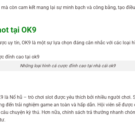
 mà còn cam kết mang lại sự minh bạch và công bằng, tạo điều 
hot tại OK9
c uy tín, OK9 là một sự lựa chọn đáng cân nhắc với các loại h
Những loại hình cá cược đỉnh cao tại nhà cái ok9
K9 là Nổ hũ – trò chơi slot được yêu thích bởi nhiều người chơi
ang đến trải nghiệm game an toàn và hấp dẫn. Hội viên sẽ đượ
câu chuyện kỳ thú. Hơn nữa, chính sách trả thưởng nhanh chóng
tư.