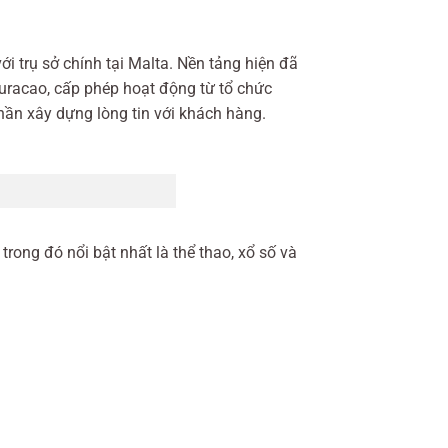
i trụ sở chính tại Malta. Nền tảng hiện đã
uracao, cấp phép hoạt động từ tổ chức
ần xây dựng lòng tin với khách hàng.
trong đó nổi bật nhất là thể thao, xổ số và