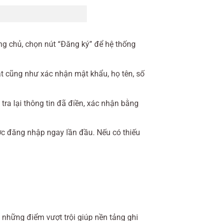
ang chủ, chọn nút “Đăng ký” để hệ thống
t cũng như xác nhận mật khẩu, họ tên, số
tra lại thông tin đã điền, xác nhận bằng
ợc đăng nhập ngay lần đầu. Nếu có thiếu
 những điểm vượt trội giúp nền tảng ghi