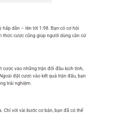
 hấp dẫn – lên tới 1:98. Bạn có cơ hội
nh thức cược cũng giúp người dùng căn cứ
t cược vào những trận đối đầu kịch tính,
 Ngoài đặt cược vào kết quả trận đấu, bạn
ng trải nghiệm.
. Chỉ với vài bước cơ bản, bạn đã có thể