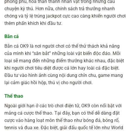
phong phú, hóa thân thành nhân vật trong những câu
chuyện kỳ thú. Hơn nữa, chính sách trả thưởng nhanh
chóng và tỷ lệ trúng jackpot cực cao càng khiến người chơi
thêm phấn khích khi đầu tư.
Bắn cá
Bắn cá OK9 là nơi người chơi có thể thử thách khả năng
của mình khi “săn bắt” những loài vật biển độc đáo. Mỗi
loại sẽ mang đến những điểm thưởng khác nhau, đặc biệt
khi người chơi tiêu diệt được cá lớn hay loài cá đặc biệt.
Đầu tư vào hình ảnh cùng nội dung chỉn chu, game mang
lại cảm giác hồi hộp, thú vị cho người chơi.
Thể thao
Ngoài giới hạn ở các trò chơi điện tử, OK9 còn nổi bật với
mảng cá cược thể thao. Tại đây, bạn có thể dễ dàng đặt
cược vào hàng loạt môn thể thao như bóng đá, bóng rổ,
tennis và đua xe. Đặc biệt, giải đấu quốc tế lớn như World