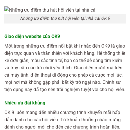
Những ưu điểm thu hút hội viên tại nhà cái OK 9
Giao diện website của OK9
Một trong những ưu điểm nổi bật khi nhắc đến OK9 là giao
diện trực quan và thân thiện với khách hàng. Hệ thống thiết
kế đơn giản, màu sắc tinh tế, bạn có thể dễ dàng tìm kiếm
và truy cập các trò chơi yêu thích. Giao diện mượt mà trên
cả máy tính, điện thoại di động cho phép cá cược mọi lúc,
mọi nơi mà không gặp phải bất kỳ trở ngại nào. Chính sự
tiện dụng này đã tạo nên trải nghiệm tuyệt vời cho hội viên.
Nhiều ưu đãi khủng
OK 9 luôn mang đến nhiều chương trình khuyến mãi hấp
dẫn dành cho các hội viên. Từ khoản thưởng chào mừng
dành cho người mới cho đến các chương trình hoàn tiền,