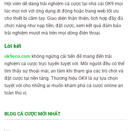
Hội viên dễ dàng trải nghiệm cá cược tại nhà cái OK9 mọi
lúc mọi nơi với ứng dụng di động hoặc trang web tối ưu
cho thiết bị cầm tay. Giao diện thân thiện, tích hợp đầy đủ
chức năng như nạp tiền, đặt cược, xem kết quả đảm bảo
trải nghiệm mượt mà trên mọi dòng điện thoại.
Lời kết
ok9eco.com
không ngừng cải tiến để mang đến trải
nghiệm cá cược trực tuyến tuyệt vời. Mỗi người đều có thể
tìm thấy sự thoải mái, an tâm khi tham gia các trò chơi và
đặt cược tại nền tảng. Thương hiệu OK9 là sự lựa chọn
tuyệt vời cho những ai muốn khám phá cá cược online an
toàn thú vị.
BLOG CÁ CƯỢC MỚI NHẤT