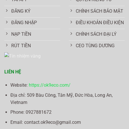
ĐĂNG KÝ
CHÍNH SÁCH BẢO MẬT
ĐĂNG NHẬP
ĐIỀU KHOẢN ĐIỀU KIỆN
NẠP TIỀN
CHÍNH SÁCH ĐẠI LÝ
RÚT TIỀN
CEO TÙNG DƯƠNG
LIÊN HỆ
Website:
https://ok9eco.com/
Địa chỉ:
509 Bàu Công, Tân Mỹ, Đức Hòa, Long An,
Vietnam
Phone: 0
927881672
Email:
contact.ok9eco@gmail.com