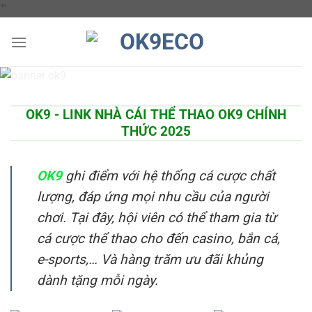
Chuyển
"
"
đến
nội
dung
OK9 - LINK NHÀ CÁI THỂ THAO OK9 CHÍNH
THỨC 2025
OK9
ghi điểm với hệ thống cá cược chất
lượng, đáp ứng mọi nhu cầu của người
chơi. Tại đây, hội viên có thể tham gia từ
cá cược thể thao cho đến casino, bắn cá,
e-sports,… Và hàng trăm ưu đãi khủng
dành tặng mỗi ngày.