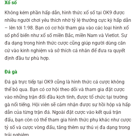
Xổ số
Không kém phần hấp dẫn, hình thức xổ số tại OK9 được
nhiều người chơi yêu thích nhờ tỷ lệ thưởng cực kỳ hấp dẫn
– lên tới 1:98. Bạn có cơ hội tham gia vào các loại hình xổ
số phổ biến như xổ số miền Bắc, miền Nam và Vietlot. Sự
đa dạng trong hình thức cược cũng giúp người dùng căn
cứ vào kinh nghiệm và sở thích cá nhân để đưa ra quyết
định đầu tư phù hợp.
Đá gà
Đá gà trực tiếp tại OK9 cũng là hình thức cá cược không
thể bỏ qua. Bạn có cơ hội theo dõi và tham gia đặt cược
vào những trận đối đầu kịch tính, được tổ chức tại trường
gà nổi tiếng. Hội viên sẽ cảm nhận được sự hồi hộp và hấp
dẫn của từng trận đá. Ngoài đặt cược vào kết quả trận
đấu, bạn còn có thể tham gia hình thức phụ khác như cược
tỷ số và cược vòng đấu, tăng thêm sự thú vị đa dạng trong
trải nghiệm.