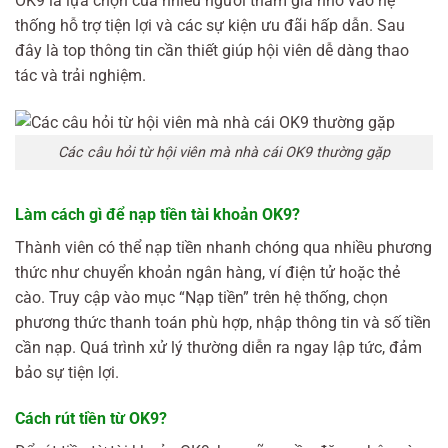
OK9 là lựa chọn của nhiều người tham gia nhờ vào hệ
thống hỗ trợ tiện lợi và các sự kiện ưu đãi hấp dẫn. Sau
đây là top thông tin cần thiết giúp hội viên dễ dàng thao
tác và trải nghiệm.
Các câu hỏi từ hội viên mà nhà cái OK9 thường gặp
Làm cách gì để nạp tiền tài khoản OK9?
Thành viên có thể nạp tiền nhanh chóng qua nhiều phương
thức như chuyển khoản ngân hàng, ví điện tử hoặc thẻ
cào. Truy cập vào mục “Nạp tiền” trên hệ thống, chọn
phương thức thanh toán phù hợp, nhập thông tin và số tiền
cần nạp. Quá trình xử lý thường diễn ra ngay lập tức, đảm
bảo sự tiện lợi.
Cách rút tiền từ OK9?