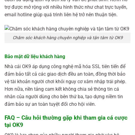
trợ được mở rộng với nhiều hình thức như chat trực tuyến,
email hotline giúp quá trình liên hệ trở nên thuận tiện.
Chăm sóc khách hàng chuyên nghiệp và tận tâm từ OK9
Bảo mật dữ liệu khách hàng
Nhà cái OK9 áp dụng công nghệ mã hóa SSL tiên tiến để
đảm bảo tất cả các giao dịch đều an toàn, đồng thời bảo
vệ tài khoản người chơi khỏi nguy cơ xâm nhập trái phép.
Hơn nữa, nền tảng cam kết không chia sẻ thông tin cá
nhân của người dùng cho bên thứ ba, tạo dựng niềm tin
đảm bảo sự an toàn tuyệt đối cho hội viên.
FAQ – Câu hỏi thường gặp khi tham gia cá cược
tại OK9