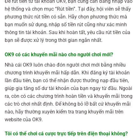
Để rút tiền từ tài khoản OK9, bạn cũng cần đăng nhập vào
hệ thống và chọn mục “Rút tiền”. Tại đây, hội viên sẽ thấy
phương thức rút tiền có sẵn. Hãy chọn phương thức mà
bạn muốn sử dụng, nhập số tiền rút cũng như xác minh
thông tin tài khoản. Sau khi hoàn tất, yêu cầu rút tiền của
bạn sẽ được xử lý trong thời gian ngắn nhất.
OK9 có các khuyến mãi nào cho người chơi mới?
Nhà cái OK9 luôn chào đón người chơi mới bằng nhiều
chương trình khuyến mãi hấp dẫn. Khi đăng ký tài khoản
lần đầu tiên, bạn có thể nhận được thưởng nạp đầu tiên,
giúp gia tăng số dư tài khoản của bạn ngay từ đầu. Ngoài
ra, còn có các chương trình hoàn tiền và khuyến mãi trong
các trò chơi nhất định. Để không bỏ lỡ bất cứ khuyến mãi
nào, hãy thường xuyên kiểm tra trang khuyến mãi trên
website của OK9.
Tôi có thể chơi cá cược trực tiếp trên điện thoại không?