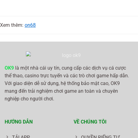
Xem thêm:
on68
OK9
là một nhà cái uy tín, cung cấp các dịch vụ cá cược
thể thao, casino trực tuyến và các trò chơi game hấp dẫn.
Với giao diện dễ sử dụng, hệ thống bảo mật cao, OK9
mang đến trải nghiệm chơi game an toàn và chuyên
nghiệp cho người chơi.
HƯỚNG DẪN
VỀ CHÚNG TÔI
TẢI APP
QUYỀN RIẾNG TƯ