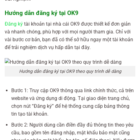
Hướng dẫn đăng ký tại OK9
Đăng ký
tài khoản tại nhà cái OK9 được thiết kế đơn giản
và nhanh chóng, phù hợp với mọi người tham gia. Chỉ với
vài bước cơ bản, bạn đã có thể sở hữu ngay một tài khoản
để trải nghiệm dịch vụ hấp dẫn tại đây.
Hướng dẫn đăng ký tại OK9 theo quy trình dễ dàng
Bước 1: Truy cập OK9 thông qua link chính thức, cả trên
website và ứng dụng di động. Tại giao diện trang chủ,
chọn nút “Đăng ký” để hệ thống cung cấp bảng thông
tin tạo tài khoản.
Bước 2: Người dùng cần điền đầy đủ thông tin theo yêu
cầu, bao gồm tên đăng nhập, mật khẩu bảo mật cũng