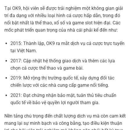
Tại OK9, hội viên sẽ được trải nghiệm một không gian giải
trí đa dạng với nhiều loại hình cá cược hấp dẫn, trong đó
nổi bật nhất là thể thao, xổ số và game slot hiện đại. Các
mốc phát triển quan trọng của nhà cái phải kể đến như:
2015: Thành lập, OK9 ra mắt dịch vụ cá cược trực tuyến
tại Việt Nam.
2017: Cập nhật hệ thống giao dịch và thêm các lựa
chọn cá cược thể thao và game bài.
2019: Mở rộng thị trường quốc tế, xây dựng đối tác
chiến lược với các nhà cung cấp game nổi tiếng.
2021: Đạt chứng nhận bảo mật, tuân thủ tiêu chuẩn
quốc tế về bảo vệ quyền lợi người tham gia.
Nền tảng chú trọng đến chất lượng dịch vụ mà còn cam kết
mang lại sự minh bạch và công bằng, tạo điều kiện thuận