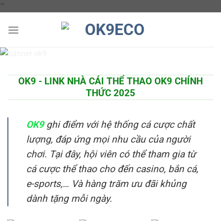
Chuyển
"
"
đến
nội
dung
OK9 - LINK NHÀ CÁI THỂ THAO OK9 CHÍNH
THỨC 2025
OK9
ghi điểm với hệ thống cá cược chất
lượng, đáp ứng mọi nhu cầu của người
chơi. Tại đây, hội viên có thể tham gia từ
cá cược thể thao cho đến casino, bắn cá,
e-sports,… Và hàng trăm ưu đãi khủng
dành tặng mỗi ngày.