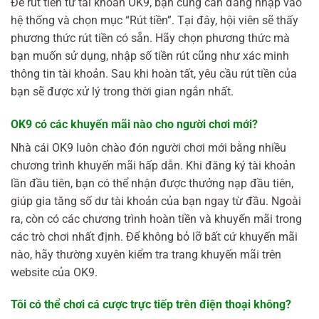
Để rút tiền từ tài khoản OK9, bạn cũng cần đăng nhập vào
hệ thống và chọn mục “Rút tiền”. Tại đây, hội viên sẽ thấy
phương thức rút tiền có sẵn. Hãy chọn phương thức mà
bạn muốn sử dụng, nhập số tiền rút cũng như xác minh
thông tin tài khoản. Sau khi hoàn tất, yêu cầu rút tiền của
bạn sẽ được xử lý trong thời gian ngắn nhất.
OK9 có các khuyến mãi nào cho người chơi mới?
Nhà cái OK9 luôn chào đón người chơi mới bằng nhiều
chương trình khuyến mãi hấp dẫn. Khi đăng ký tài khoản
lần đầu tiên, bạn có thể nhận được thưởng nạp đầu tiên,
giúp gia tăng số dư tài khoản của bạn ngay từ đầu. Ngoài
ra, còn có các chương trình hoàn tiền và khuyến mãi trong
các trò chơi nhất định. Để không bỏ lỡ bất cứ khuyến mãi
nào, hãy thường xuyên kiểm tra trang khuyến mãi trên
website của OK9.
Tôi có thể chơi cá cược trực tiếp trên điện thoại không?