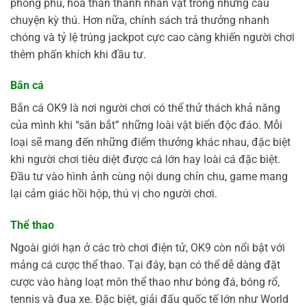
phong phú, hóa thân thành nhân vật trong những câu
chuyện kỳ thú. Hơn nữa, chính sách trả thưởng nhanh
chóng và tỷ lệ trúng jackpot cực cao càng khiến người chơi
thêm phấn khích khi đầu tư.
Bắn cá
Bắn cá OK9 là nơi người chơi có thể thử thách khả năng
của mình khi “săn bắt” những loài vật biển độc đáo. Mỗi
loại sẽ mang đến những điểm thưởng khác nhau, đặc biệt
khi người chơi tiêu diệt được cá lớn hay loài cá đặc biệt.
Đầu tư vào hình ảnh cùng nội dung chỉn chu, game mang
lại cảm giác hồi hộp, thú vị cho người chơi.
Thể thao
Ngoài giới hạn ở các trò chơi điện tử, OK9 còn nổi bật với
mảng cá cược thể thao. Tại đây, bạn có thể dễ dàng đặt
cược vào hàng loạt môn thể thao như bóng đá, bóng rổ,
tennis và đua xe. Đặc biệt, giải đấu quốc tế lớn như World