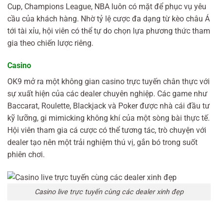
Cup, Champions League, NBA luôn có mặt để phục vụ yêu
cầu của khách hàng. Nhờ tỷ lệ cược đa dạng từ kèo châu Á
tới tài xỉu, hội viên có thể tự do chọn lựa phương thức tham
gia theo chiến lược riêng.
Casino
OK9 mở ra một không gian casino trực tuyến chân thực với
sự xuất hiện của các dealer chuyên nghiệp. Các game như
Baccarat, Roulette, Blackjack và Poker được nhà cái đầu tư
kỹ lưỡng, gi mimicking không khí của một sòng bài thực tế.
Hội viên tham gia cá cược có thể tương tác, trò chuyện với
dealer tạo nên một trải nghiệm thú vị, gắn bó trong suốt
phiên chơi.
Casino live trực tuyến cùng các dealer xinh đẹp