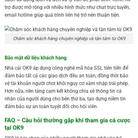
trợ được mở rộng với nhiều hình thức như chat trực tuyến,
email hotline giúp quá trình liên hệ trở nên thuận tiện.
Chăm sóc khách hàng chuyên nghiệp và tận tâm từ OK9
Bảo mật dữ liệu khách hàng
Nhà cái OK9 áp dụng công nghệ mã hóa SSL tiên tiến để
đảm bảo tất cả các giao dịch đều an toàn, đồng thời bảo
vệ tài khoản người chơi khỏi nguy cơ xâm nhập trái phép.
Hơn nữa, nền tảng cam kết không chia sẻ thông tin cá
nhân của người dùng cho bên thứ ba, tạo dựng niềm tin
đảm bảo sự an toàn tuyệt đối cho hội viên.
FAQ – Câu hỏi thường gặp khi tham gia cá cược
tại OK9