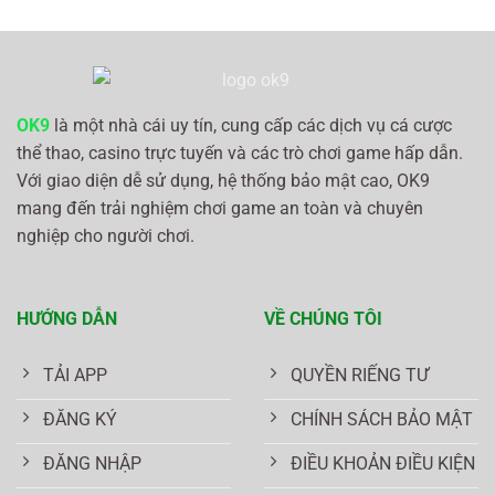
OK9
là một nhà cái uy tín, cung cấp các dịch vụ cá cược
thể thao, casino trực tuyến và các trò chơi game hấp dẫn.
Với giao diện dễ sử dụng, hệ thống bảo mật cao, OK9
mang đến trải nghiệm chơi game an toàn và chuyên
nghiệp cho người chơi.
HƯỚNG DẪN
VỀ CHÚNG TÔI
TẢI APP
QUYỀN RIẾNG TƯ
ĐĂNG KÝ
CHÍNH SÁCH BẢO MẬT
ĐĂNG NHẬP
ĐIỀU KHOẢN ĐIỀU KIỆN