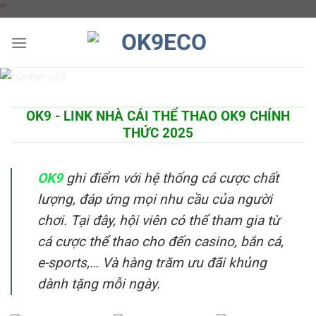
Chuyển
"
"
đến
nội
dung
OK9 - LINK NHÀ CÁI THỂ THAO OK9 CHÍNH
THỨC 2025
OK9
ghi điểm với hệ thống cá cược chất
lượng, đáp ứng mọi nhu cầu của người
chơi. Tại đây, hội viên có thể tham gia từ
cá cược thể thao cho đến casino, bắn cá,
e-sports,… Và hàng trăm ưu đãi khủng
dành tặng mỗi ngày.