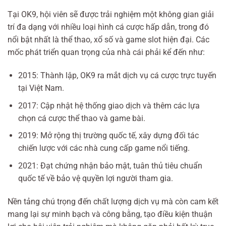
Tại OK9, hội viên sẽ được trải nghiệm một không gian giải
trí đa dạng với nhiều loại hình cá cược hấp dẫn, trong đó
nổi bật nhất là thể thao, xổ số và game slot hiện đại. Các
mốc phát triển quan trọng của nhà cái phải kể đến như:
2015: Thành lập, OK9 ra mắt dịch vụ cá cược trực tuyến
tại Việt Nam.
2017: Cập nhật hệ thống giao dịch và thêm các lựa
chọn cá cược thể thao và game bài.
2019: Mở rộng thị trường quốc tế, xây dựng đối tác
chiến lược với các nhà cung cấp game nổi tiếng.
2021: Đạt chứng nhận bảo mật, tuân thủ tiêu chuẩn
quốc tế về bảo vệ quyền lợi người tham gia.
Nền tảng chú trọng đến chất lượng dịch vụ mà còn cam kết
mang lại sự minh bạch và công bằng, tạo điều kiện thuận