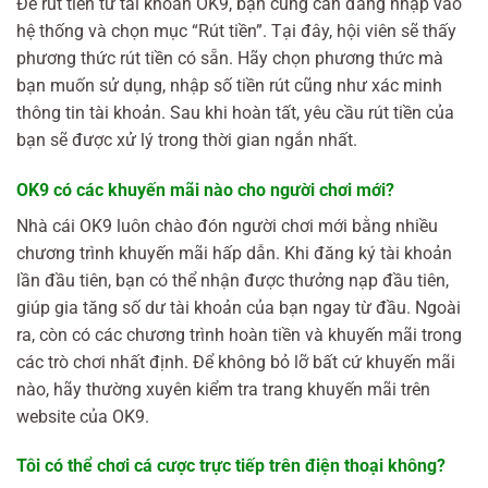
Để rút tiền từ tài khoản OK9, bạn cũng cần đăng nhập vào
hệ thống và chọn mục “Rút tiền”. Tại đây, hội viên sẽ thấy
phương thức rút tiền có sẵn. Hãy chọn phương thức mà
bạn muốn sử dụng, nhập số tiền rút cũng như xác minh
thông tin tài khoản. Sau khi hoàn tất, yêu cầu rút tiền của
bạn sẽ được xử lý trong thời gian ngắn nhất.
OK9 có các khuyến mãi nào cho người chơi mới?
Nhà cái OK9 luôn chào đón người chơi mới bằng nhiều
chương trình khuyến mãi hấp dẫn. Khi đăng ký tài khoản
lần đầu tiên, bạn có thể nhận được thưởng nạp đầu tiên,
giúp gia tăng số dư tài khoản của bạn ngay từ đầu. Ngoài
ra, còn có các chương trình hoàn tiền và khuyến mãi trong
các trò chơi nhất định. Để không bỏ lỡ bất cứ khuyến mãi
nào, hãy thường xuyên kiểm tra trang khuyến mãi trên
website của OK9.
Tôi có thể chơi cá cược trực tiếp trên điện thoại không?