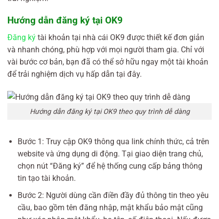
Hướng dẫn đăng ký tại OK9
Đăng ký
tài khoản tại nhà cái OK9 được thiết kế đơn giản
và nhanh chóng, phù hợp với mọi người tham gia. Chỉ với
vài bước cơ bản, bạn đã có thể sở hữu ngay một tài khoản
để trải nghiệm dịch vụ hấp dẫn tại đây.
Hướng dẫn đăng ký tại OK9 theo quy trình dễ dàng
Bước 1: Truy cập OK9 thông qua link chính thức, cả trên
website và ứng dụng di động. Tại giao diện trang chủ,
chọn nút “Đăng ký” để hệ thống cung cấp bảng thông
tin tạo tài khoản.
Bước 2: Người dùng cần điền đầy đủ thông tin theo yêu
cầu, bao gồm tên đăng nhập, mật khẩu bảo mật cũng