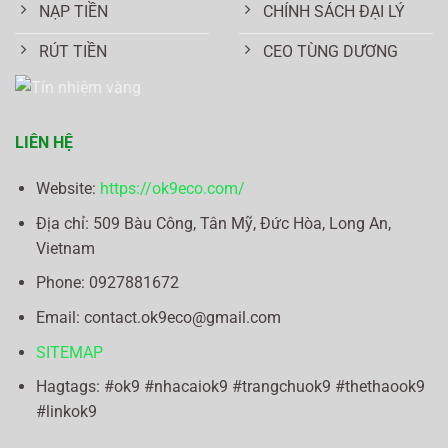
NẠP TIỀN
CHÍNH SÁCH ĐẠI LÝ
RÚT TIỀN
CEO TÙNG DƯƠNG
LIÊN HỆ
Website:
https://ok9eco.com/
Địa chỉ:
509 Bàu Công, Tân Mỹ, Đức Hòa, Long An,
Vietnam
Phone: 0
927881672
Email:
contact.ok9eco@gmail.com
SITEMAP
Hagtags: #ok9 #nhacaiok9 #trangchuok9 #thethaook9
#linkok9