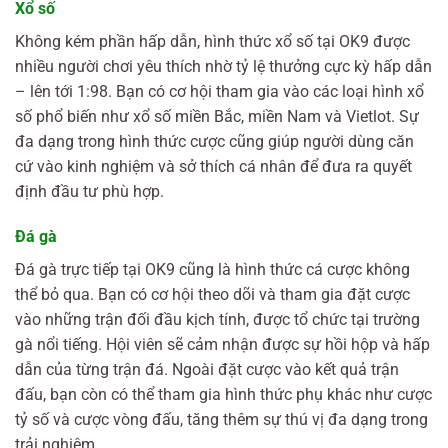
Xổ số
Không kém phần hấp dẫn, hình thức xổ số tại OK9 được
nhiều người chơi yêu thích nhờ tỷ lệ thưởng cực kỳ hấp dẫn
– lên tới 1:98. Bạn có cơ hội tham gia vào các loại hình xổ
số phổ biến như xổ số miền Bắc, miền Nam và Vietlot. Sự
đa dạng trong hình thức cược cũng giúp người dùng căn
cứ vào kinh nghiệm và sở thích cá nhân để đưa ra quyết
định đầu tư phù hợp.
Đá gà
Đá gà trực tiếp tại OK9 cũng là hình thức cá cược không
thể bỏ qua. Bạn có cơ hội theo dõi và tham gia đặt cược
vào những trận đối đầu kịch tính, được tổ chức tại trường
gà nổi tiếng. Hội viên sẽ cảm nhận được sự hồi hộp và hấp
dẫn của từng trận đá. Ngoài đặt cược vào kết quả trận
đấu, bạn còn có thể tham gia hình thức phụ khác như cược
tỷ số và cược vòng đấu, tăng thêm sự thú vị đa dạng trong
trải nghiệm.