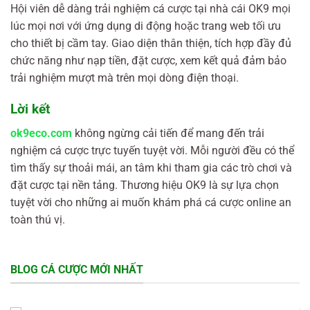
Hội viên dễ dàng trải nghiệm cá cược tại nhà cái OK9 mọi
lúc mọi nơi với ứng dụng di động hoặc trang web tối ưu
cho thiết bị cầm tay. Giao diện thân thiện, tích hợp đầy đủ
chức năng như nạp tiền, đặt cược, xem kết quả đảm bảo
trải nghiệm mượt mà trên mọi dòng điện thoại.
Lời kết
ok9eco.com
không ngừng cải tiến để mang đến trải
nghiệm cá cược trực tuyến tuyệt vời. Mỗi người đều có thể
tìm thấy sự thoải mái, an tâm khi tham gia các trò chơi và
đặt cược tại nền tảng. Thương hiệu OK9 là sự lựa chọn
tuyệt vời cho những ai muốn khám phá cá cược online an
toàn thú vị.
BLOG CÁ CƯỢC MỚI NHẤT