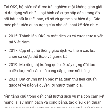
Tại OK9, hội viên sẽ được trải nghiệm một không gian giải
trí đa dạng với nhiều loại hình cá cược hấp dẫn, trong đó
nổi bật nhất là thể thao, xổ số và game slot hiện đại. Các
mốc phát triển quan trọng của nhà cái phải kể đến như:
2015: Thành lập, OK9 ra mắt dịch vụ cá cược trực tuyến
tại Việt Nam.
2017: Cập nhật hệ thống giao dịch và thêm các lựa
chọn cá cược thể thao và game bài.
2019: Mở rộng thị trường quốc tế, xây dựng đối tác
chiến lược với các nhà cung cấp game nổi tiếng.
2021: Đạt chứng nhận bảo mật, tuân thủ tiêu chuẩn
quốc tế về bảo vệ quyền lợi người tham gia.
Nền tảng chú trọng đến chất lượng dịch vụ mà còn cam kết
mang lại sự minh bạch và công bằng, tạo điều kiện thuận