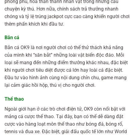
phong phú, hóa thân thành nhân vật trong những câu
chuyện kỳ thú. Hơn nữa, chính sách trả thưởng nhanh
chóng và tỷ lệ trúng jackpot cực cao càng khiến người chơi
thêm phấn khích khi đầu tư.
Bắn cá
Bắn cá OK9 là nơi người chơi có thể thử thách khả năng
của mình khi “săn bắt” những loài vật biển độc đáo. Mỗi
loại sẽ mang đến những điểm thưởng khác nhau, đặc biệt
khi người chơi tiêu diệt được cá lớn hay loài cá đặc biệt.
Đầu tư vào hình ảnh cùng nội dung chỉn chu, game mang
lại cảm giác hồi hộp, thú vị cho người chơi.
Thể thao
Ngoài giới hạn ở các trò chơi điện tử, OK9 còn nổi bật với
mảng cá cược thể thao. Tại đây, bạn có thể dễ dàng đặt
cược vào hàng loạt môn thể thao như bóng đá, bóng rổ,
tennis và đua xe. Đặc biệt, giải đấu quốc tế lớn như World