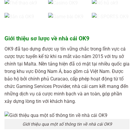
Giới thiệu sơ lược về nhà cái OK9
OK9 đã tạo dựng được uy tín vững chắc trong lĩnh vực cá
cược trực tuyến kể từ khi ra mắt vào năm 2015 với trụ sở
chính tại Malta. Nền tảng hiện đã có mặt tại nhiều quốc gia
trong khu vực Đông Nam Á, bao gồm cả Việt Nam. Được
bảo hộ bởi chính phủ Curacao, cấp phép hoạt động từ tổ
chức Gaming Services Provider, nhà cái cam kết mang đến
những dịch vụ cá cược minh bạch và an toàn, góp phần
xây dựng lòng tin với khách hàng.
Giới thiệu qua một số thông tin về nhà cái OK9