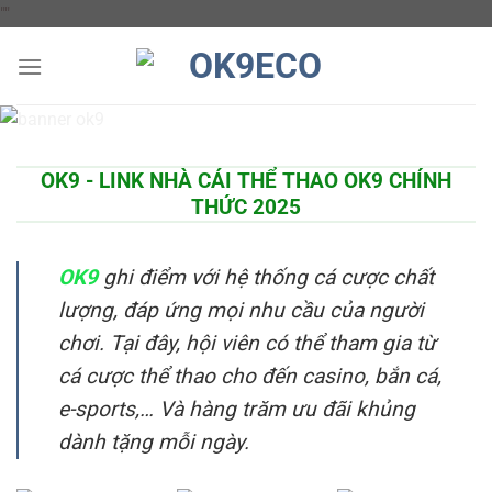
Chuyển
"
"
đến
nội
dung
OK9 - LINK NHÀ CÁI THỂ THAO OK9 CHÍNH
THỨC 2025
OK9
ghi điểm với hệ thống cá cược chất
lượng, đáp ứng mọi nhu cầu của người
chơi. Tại đây, hội viên có thể tham gia từ
cá cược thể thao cho đến casino, bắn cá,
e-sports,… Và hàng trăm ưu đãi khủng
dành tặng mỗi ngày.