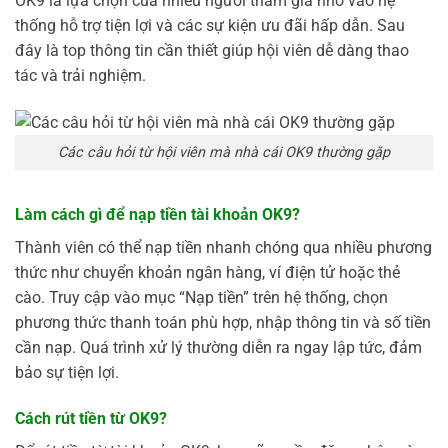
OK9 là lựa chọn của nhiều người tham gia nhờ vào hệ
thống hỗ trợ tiện lợi và các sự kiện ưu đãi hấp dẫn. Sau
đây là top thông tin cần thiết giúp hội viên dễ dàng thao
tác và trải nghiệm.
Các câu hỏi từ hội viên mà nhà cái OK9 thường gặp
Làm cách gì để nạp tiền tài khoản OK9?
Thành viên có thể nạp tiền nhanh chóng qua nhiều phương
thức như chuyển khoản ngân hàng, ví điện tử hoặc thẻ
cào. Truy cập vào mục “Nạp tiền” trên hệ thống, chọn
phương thức thanh toán phù hợp, nhập thông tin và số tiền
cần nạp. Quá trình xử lý thường diễn ra ngay lập tức, đảm
bảo sự tiện lợi.
Cách rút tiền từ OK9?