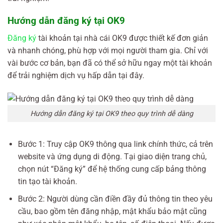
Hướng dẫn đăng ký tại OK9
Đăng ký
tài khoản tại nhà cái OK9 được thiết kế đơn giản
và nhanh chóng, phù hợp với mọi người tham gia. Chỉ với
vài bước cơ bản, bạn đã có thể sở hữu ngay một tài khoản
để trải nghiệm dịch vụ hấp dẫn tại đây.
Hướng dẫn đăng ký tại OK9 theo quy trình dễ dàng
Bước 1: Truy cập OK9 thông qua link chính thức, cả trên
website và ứng dụng di động. Tại giao diện trang chủ,
chọn nút “Đăng ký” để hệ thống cung cấp bảng thông
tin tạo tài khoản.
Bước 2: Người dùng cần điền đầy đủ thông tin theo yêu
cầu, bao gồm tên đăng nhập, mật khẩu bảo mật cũng