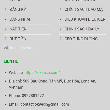
ĐĂNG KÝ
CHÍNH SÁCH BẢO MẬT
ĐĂNG NHẬP
ĐIỀU KHOẢN ĐIỀU KIỆN
NẠP TIỀN
CHÍNH SÁCH ĐẠI LÝ
RÚT TIỀN
CEO TÙNG DƯƠNG
LIÊN HỆ
Website:
https://ok9eco.com/
Địa chỉ:
509 Bàu Công, Tân Mỹ, Đức Hòa, Long An,
Vietnam
Phone: 0
927881672
Email:
contact.ok9eco@gmail.com