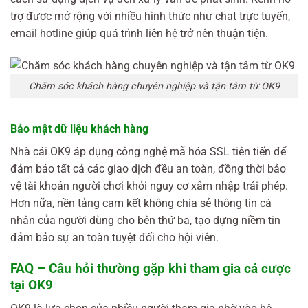
trợ được mở rộng với nhiều hình thức như chat trực tuyến,
email hotline giúp quá trình liên hệ trở nên thuận tiện.
Chăm sóc khách hàng chuyên nghiệp và tận tâm từ OK9
Bảo mật dữ liệu khách hàng
Nhà cái OK9 áp dụng công nghệ mã hóa SSL tiên tiến để
đảm bảo tất cả các giao dịch đều an toàn, đồng thời bảo
vệ tài khoản người chơi khỏi nguy cơ xâm nhập trái phép.
Hơn nữa, nền tảng cam kết không chia sẻ thông tin cá
nhân của người dùng cho bên thứ ba, tạo dựng niềm tin
đảm bảo sự an toàn tuyệt đối cho hội viên.
FAQ – Câu hỏi thường gặp khi tham gia cá cược
tại OK9