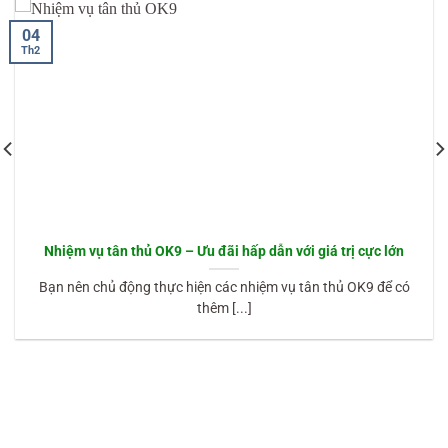
04
Th2
Nhiệm vụ tân thủ OK9 – Ưu đãi hấp dẫn với giá trị cực lớn
Bạn nên chủ động thực hiện các nhiệm vụ tân thủ OK9 để có
thêm [...]