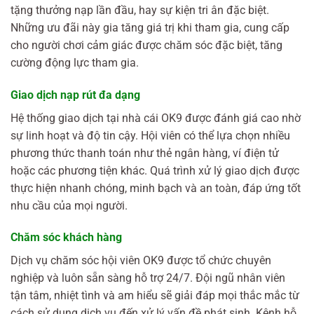
tặng thưởng nạp lần đầu, hay sự kiện tri ân đặc biệt.
Những ưu đãi này gia tăng giá trị khi tham gia, cung cấp
cho người chơi cảm giác được chăm sóc đặc biệt, tăng
cường động lực tham gia.
Giao dịch nạp rút đa dạng
Hệ thống giao dịch tại nhà cái OK9 được đánh giá cao nhờ
sự linh hoạt và độ tin cậy. Hội viên có thể lựa chọn nhiều
phương thức thanh toán như thẻ ngân hàng, ví điện tử
hoặc các phương tiện khác. Quá trình xử lý giao dịch được
thực hiện nhanh chóng, minh bạch và an toàn, đáp ứng tốt
nhu cầu của mọi người.
Chăm sóc khách hàng
Dịch vụ chăm sóc hội viên OK9 được tổ chức chuyên
nghiệp và luôn sẵn sàng hỗ trợ 24/7. Đội ngũ nhân viên
tận tâm, nhiệt tình và am hiểu sẽ giải đáp mọi thắc mắc từ
cách sử dụng dịch vụ đến xử lý vấn đề phát sinh. Kênh hỗ