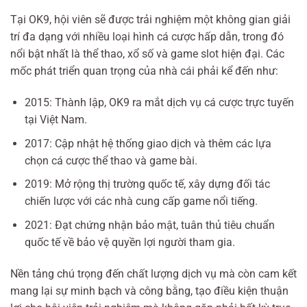
Tại OK9, hội viên sẽ được trải nghiệm một không gian giải
trí đa dạng với nhiều loại hình cá cược hấp dẫn, trong đó
nổi bật nhất là thể thao, xổ số và game slot hiện đại. Các
mốc phát triển quan trọng của nhà cái phải kể đến như:
2015: Thành lập, OK9 ra mắt dịch vụ cá cược trực tuyến
tại Việt Nam.
2017: Cập nhật hệ thống giao dịch và thêm các lựa
chọn cá cược thể thao và game bài.
2019: Mở rộng thị trường quốc tế, xây dựng đối tác
chiến lược với các nhà cung cấp game nổi tiếng.
2021: Đạt chứng nhận bảo mật, tuân thủ tiêu chuẩn
quốc tế về bảo vệ quyền lợi người tham gia.
Nền tảng chú trọng đến chất lượng dịch vụ mà còn cam kết
mang lại sự minh bạch và công bằng, tạo điều kiện thuận