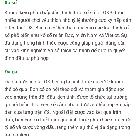
Xổ số
Không kém phần hấp dẫn, hình thức xổ số tại OK9 được
nhiều người chơi yêu thích nhờ tỷ lệ thưởng cực kỳ hấp dẫn
– lên tới 1:98. Bạn có cơ hội tham gia vào các loại hình xổ
số phổ biến như xổ số miền Bắc, miền Nam và Vietlot. Sự
đa dạng trong hình thức cược cũng giúp người dùng căn
cứ vào kinh nghiệm và sở thích cá nhân để đưa ra quyết
định đầu tư phù hợp.
Đá gà
Đá gà trực tiếp tại OK9 cũng là hình thức cá cược không
thể bỏ qua. Bạn có cơ hội theo dõi và tham gia đặt cược
vào những trận đối đầu kịch tính, được tổ chức tại trường
gà nổi tiếng. Hội viên sẽ cảm nhận được sự hồi hộp và hấp
dẫn của từng trận đá. Ngoài đặt cược vào kết quả trận
đấu, bạn còn có thể tham gia hình thức phụ khác như cược
tỷ số và cược vòng đấu, tăng thêm sự thú vị đa dạng trong
trải nghiệm.