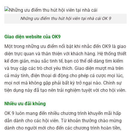
Những ưu điểm thu hút hội viên tại nhà cái OK 9
Giao diện website của OK9
Một trong những ưu điểm nổi bật khi nhắc đến OK9 là giao
diện trực quan và thân thiện với khách hàng. Hệ thống thiết
kế đơn giản, màu sắc tinh tế, bạn có thể dễ dàng tìm kiếm
và truy cập các trò chơi yêu thích. Giao diện mượt mà trên
cả máy tính, điện thoại di động cho phép cá cược mọi lúc,
mọi nơi mà không gặp phải bất kỳ trở ngại nào. Chính sự
tiện dụng này đã tạo nên trải nghiệm tuyệt vời cho hội viên.
Nhiều ưu đãi khủng
OK 9 luôn mang đến nhiều chương trình khuyến mãi hấp
dẫn dành cho các hội viên. Từ khoản thưởng chào mừng
dành cho người mới cho đến các chương trình hoàn tiền,