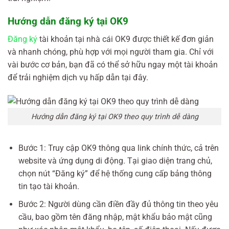
Hướng dẫn đăng ký tại OK9
Đăng ký
tài khoản tại nhà cái OK9 được thiết kế đơn giản
và nhanh chóng, phù hợp với mọi người tham gia. Chỉ với
vài bước cơ bản, bạn đã có thể sở hữu ngay một tài khoản
để trải nghiệm dịch vụ hấp dẫn tại đây.
Hướng dẫn đăng ký tại OK9 theo quy trình dễ dàng
Bước 1: Truy cập OK9 thông qua link chính thức, cả trên
website và ứng dụng di động. Tại giao diện trang chủ,
chọn nút “Đăng ký” để hệ thống cung cấp bảng thông
tin tạo tài khoản.
Bước 2: Người dùng cần điền đầy đủ thông tin theo yêu
cầu, bao gồm tên đăng nhập, mật khẩu bảo mật cũng