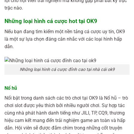
lợi cho hội viên trải nghiệm mà không gặp phải bất kỳ trục
trặc nào.
Những loại hình cá cược hot tại OK9
Nếu bạn đang tìm kiếm một nền tảng cá cược uy tín, OK9
là một sự lựa chọn đáng cân nhắc với các loại hình hấp
dẫn.
Những loại hình cá cược đỉnh cao tại nhà cái ok9
Nổ hũ
Nổi bật trong danh sách các trò chơi tại OK9 là Nổ hũ – trò
chơi slot được yêu thích bởi nhiều người chơi. Sự hợp tác
cùng nhà phát hành danh tiếng như JILI, TP, CQ9, thương
hiệu cam kết mang đến trải nghiệm game an toàn và hấp
dẫn. Hội viên sẽ được đắm chìm trong những cốt truyện