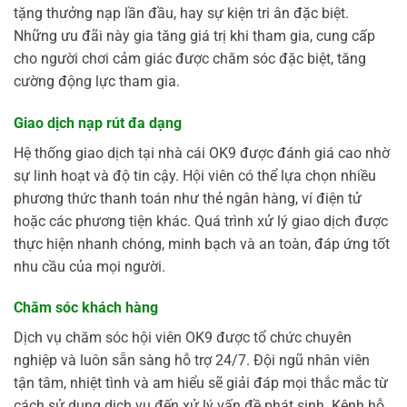
tặng thưởng nạp lần đầu, hay sự kiện tri ân đặc biệt.
Những ưu đãi này gia tăng giá trị khi tham gia, cung cấp
cho người chơi cảm giác được chăm sóc đặc biệt, tăng
cường động lực tham gia.
Giao dịch nạp rút đa dạng
Hệ thống giao dịch tại nhà cái OK9 được đánh giá cao nhờ
sự linh hoạt và độ tin cậy. Hội viên có thể lựa chọn nhiều
phương thức thanh toán như thẻ ngân hàng, ví điện tử
hoặc các phương tiện khác. Quá trình xử lý giao dịch được
thực hiện nhanh chóng, minh bạch và an toàn, đáp ứng tốt
nhu cầu của mọi người.
Chăm sóc khách hàng
Dịch vụ chăm sóc hội viên OK9 được tổ chức chuyên
nghiệp và luôn sẵn sàng hỗ trợ 24/7. Đội ngũ nhân viên
tận tâm, nhiệt tình và am hiểu sẽ giải đáp mọi thắc mắc từ
cách sử dụng dịch vụ đến xử lý vấn đề phát sinh. Kênh hỗ