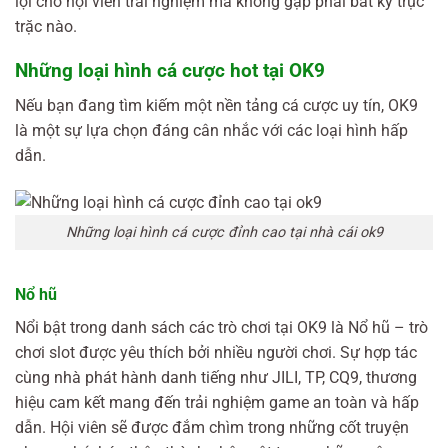
lợi cho hội viên trải nghiệm mà không gặp phải bất kỳ trục
trặc nào.
Những loại hình cá cược hot tại OK9
Nếu bạn đang tìm kiếm một nền tảng cá cược uy tín, OK9
là một sự lựa chọn đáng cân nhắc với các loại hình hấp
dẫn.
Những loại hình cá cược đỉnh cao tại nhà cái ok9
Nổ hũ
Nổi bật trong danh sách các trò chơi tại OK9 là Nổ hũ – trò
chơi slot được yêu thích bởi nhiều người chơi. Sự hợp tác
cùng nhà phát hành danh tiếng như JILI, TP, CQ9, thương
hiệu cam kết mang đến trải nghiệm game an toàn và hấp
dẫn. Hội viên sẽ được đắm chìm trong những cốt truyện