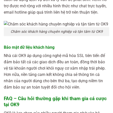
trợ được mở rộng với nhiều hình thức như chat trực tuyến,
email hotline giúp quá trình liên hệ trở nên thuận tiện.
Chăm sóc khách hàng chuyên nghiệp và tận tâm từ OK9
Bảo mật dữ liệu khách hàng
Nhà cái OK9 áp dụng công nghệ mã hóa SSL tiên tiến để
đảm bảo tất cả các giao dịch đều an toàn, đồng thời bảo
vệ tài khoản người chơi khỏi nguy cơ xâm nhập trái phép.
Hơn nữa, nền tảng cam kết không chia sẻ thông tin cá
nhân của người dùng cho bên thứ ba, tạo dựng niềm tin
đảm bảo sự an toàn tuyệt đối cho hội viên.
FAQ – Câu hỏi thường gặp khi tham gia cá cược
tại OK9