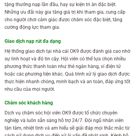
tặng thưởng nạp lần đầu, hay sự kiện tri ân đặc biệt.
Những ưu đãi này gia tăng giá trị khi tham gia, cung cấp
cho người chơi cảm giác được chăm sóc đặc biệt, tăng
cường động lực tham gia.
Giao dịch nạp rút đa dạng
Hệ thống giao dịch tại nhà cái OK9 được đánh giá cao nhờ
sự linh hoạt và độ tin cậy. Hội viên có thể lựa chọn nhiều
phương thức thanh toán như thẻ ngân hàng, ví điện tử
hoặc các phương tiện khác. Quá trình xử lý giao dịch được
thực hiện nhanh chóng, minh bạch và an toàn, đáp ứng tốt
nhu cầu của mọi người.
Chăm sóc khách hàng
Dịch vụ chăm sóc hội viên OK9 được tổ chức chuyên
nghiệp và luôn sẵn sàng hỗ trợ 24/7. Đội ngũ nhân viên
tận tâm, nhiệt tình và am hiểu sẽ giải đáp mọi thắc mắc từ
cách sử dụng dịch vụ đến xử lý vấn đề phát sinh. Kênh hỗ