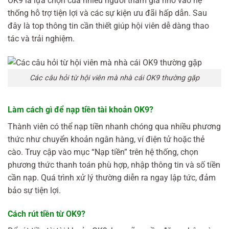
OK9 là lựa chọn của nhiều người tham gia nhờ vào hệ
thống hỗ trợ tiện lợi và các sự kiện ưu đãi hấp dẫn. Sau
đây là top thông tin cần thiết giúp hội viên dễ dàng thao
tác và trải nghiệm.
Các câu hỏi từ hội viên mà nhà cái OK9 thường gặp
Làm cách gì để nạp tiền tài khoản OK9?
Thành viên có thể nạp tiền nhanh chóng qua nhiều phương
thức như chuyển khoản ngân hàng, ví điện tử hoặc thẻ
cào. Truy cập vào mục “Nạp tiền” trên hệ thống, chọn
phương thức thanh toán phù hợp, nhập thông tin và số tiền
cần nạp. Quá trình xử lý thường diễn ra ngay lập tức, đảm
bảo sự tiện lợi.
Cách rút tiền từ OK9?