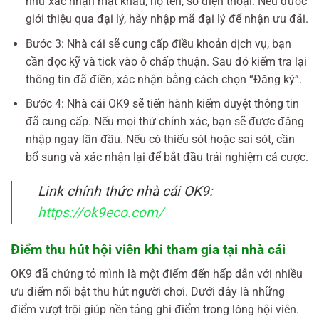
như xác nhận mật khẩu, họ tên, số điện thoại. Nếu được
giới thiệu qua đại lý, hãy nhập mã đại lý để nhận ưu đãi.
Bước 3: Nhà cái sẽ cung cấp điều khoản dịch vụ, bạn
cần đọc kỹ và tick vào ô chấp thuận. Sau đó kiểm tra lại
thông tin đã điền, xác nhận bằng cách chọn “Đăng ký”.
Bước 4: Nhà cái OK9 sẽ tiến hành kiểm duyệt thông tin
đã cung cấp. Nếu mọi thứ chính xác, bạn sẽ được đăng
nhập ngay lần đầu. Nếu có thiếu sót hoặc sai sót, cần
bổ sung và xác nhận lại để bắt đầu trải nghiệm cá cược.
Link chính thức nhà cái OK9:
https://ok9eco.com/
Điểm thu hút hội viên khi tham gia tại nhà cái
OK9 đã chứng tỏ mình là một điểm đến hấp dẫn với nhiều
ưu điểm nổi bật thu hút người chơi. Dưới đây là những
điểm vượt trội giúp nền tảng ghi điểm trong lòng hội viên.