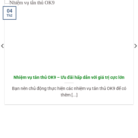
04
Th2
Nhiệm vụ tân thủ OK9 – Ưu đãi hấp dẫn với giá trị cực lớn
Bạn nên chủ động thực hiện các nhiệm vụ tân thủ OK9 để có
thêm [...]