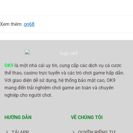
Xem thêm:
on68
OK9
là một nhà cái uy tín, cung cấp các dịch vụ cá cược
thể thao, casino trực tuyến và các trò chơi game hấp dẫn.
Với giao diện dễ sử dụng, hệ thống bảo mật cao, OK9
mang đến trải nghiệm chơi game an toàn và chuyên
nghiệp cho người chơi.
HƯỚNG DẪN
VỀ CHÚNG TÔI
TẢI APP
QUYỀN RIẾNG TƯ