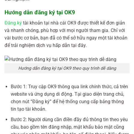
Hướng dẫn đăng ký tại OK9
Đăng ký
tài khoản tại nhà cái OK9 được thiết kế đơn giản
và nhanh chóng, phù hợp với mọi người tham gia. Chỉ với
vài bước cơ bản, bạn đã có thể sở hữu ngay một tài khoản
để trải nghiệm dịch vụ hấp dẫn tại đây.
Hướng dẫn đăng ký tại OK9 theo quy trình dễ dàng
Bước 1: Truy cập OK9 thông qua link chính thức, cả trên
website và ứng dụng di động. Tại giao diện trang chủ,
chọn nút “Đăng ký” để hệ thống cung cấp bảng thông
tin tạo tài khoản.
Bước 2: Người dùng cần điền đầy đủ thông tin theo yêu
cầu, bao gồm tên đăng nhập, mật khẩu bảo mật cũng