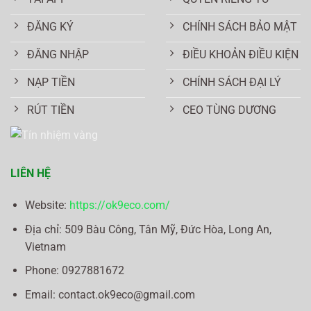
ĐĂNG KÝ
CHÍNH SÁCH BẢO MẬT
ĐĂNG NHẬP
ĐIỀU KHOẢN ĐIỀU KIỆN
NẠP TIỀN
CHÍNH SÁCH ĐẠI LÝ
RÚT TIỀN
CEO TÙNG DƯƠNG
LIÊN HỆ
Website:
https://ok9eco.com/
Địa chỉ:
509 Bàu Công, Tân Mỹ, Đức Hòa, Long An,
Vietnam
Phone: 0
927881672
Email:
contact.ok9eco@gmail.com