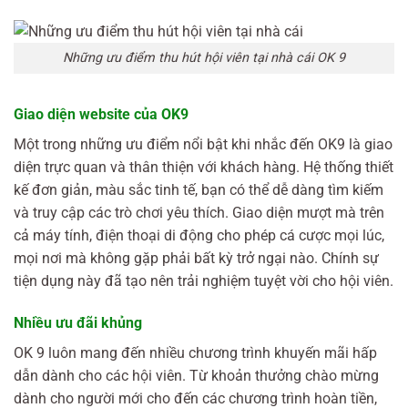
Những ưu điểm thu hút hội viên tại nhà cái OK 9
Giao diện website của OK9
Một trong những ưu điểm nổi bật khi nhắc đến OK9 là giao
diện trực quan và thân thiện với khách hàng. Hệ thống thiết
kế đơn giản, màu sắc tinh tế, bạn có thể dễ dàng tìm kiếm
và truy cập các trò chơi yêu thích. Giao diện mượt mà trên
cả máy tính, điện thoại di động cho phép cá cược mọi lúc,
mọi nơi mà không gặp phải bất kỳ trở ngại nào. Chính sự
tiện dụng này đã tạo nên trải nghiệm tuyệt vời cho hội viên.
Nhiều ưu đãi khủng
OK 9 luôn mang đến nhiều chương trình khuyến mãi hấp
dẫn dành cho các hội viên. Từ khoản thưởng chào mừng
dành cho người mới cho đến các chương trình hoàn tiền,