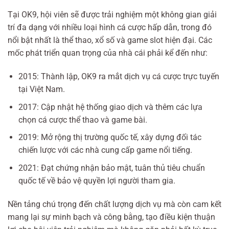
Tại OK9, hội viên sẽ được trải nghiệm một không gian giải
trí đa dạng với nhiều loại hình cá cược hấp dẫn, trong đó
nổi bật nhất là thể thao, xổ số và game slot hiện đại. Các
mốc phát triển quan trọng của nhà cái phải kể đến như:
2015: Thành lập, OK9 ra mắt dịch vụ cá cược trực tuyến
tại Việt Nam.
2017: Cập nhật hệ thống giao dịch và thêm các lựa
chọn cá cược thể thao và game bài.
2019: Mở rộng thị trường quốc tế, xây dựng đối tác
chiến lược với các nhà cung cấp game nổi tiếng.
2021: Đạt chứng nhận bảo mật, tuân thủ tiêu chuẩn
quốc tế về bảo vệ quyền lợi người tham gia.
Nền tảng chú trọng đến chất lượng dịch vụ mà còn cam kết
mang lại sự minh bạch và công bằng, tạo điều kiện thuận