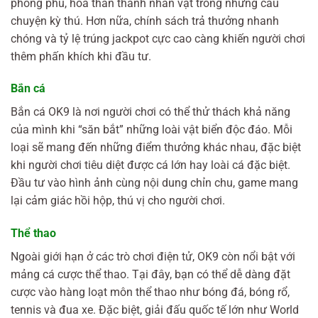
phong phú, hóa thân thành nhân vật trong những câu
chuyện kỳ thú. Hơn nữa, chính sách trả thưởng nhanh
chóng và tỷ lệ trúng jackpot cực cao càng khiến người chơi
thêm phấn khích khi đầu tư.
Bắn cá
Bắn cá OK9 là nơi người chơi có thể thử thách khả năng
của mình khi “săn bắt” những loài vật biển độc đáo. Mỗi
loại sẽ mang đến những điểm thưởng khác nhau, đặc biệt
khi người chơi tiêu diệt được cá lớn hay loài cá đặc biệt.
Đầu tư vào hình ảnh cùng nội dung chỉn chu, game mang
lại cảm giác hồi hộp, thú vị cho người chơi.
Thể thao
Ngoài giới hạn ở các trò chơi điện tử, OK9 còn nổi bật với
mảng cá cược thể thao. Tại đây, bạn có thể dễ dàng đặt
cược vào hàng loạt môn thể thao như bóng đá, bóng rổ,
tennis và đua xe. Đặc biệt, giải đấu quốc tế lớn như World