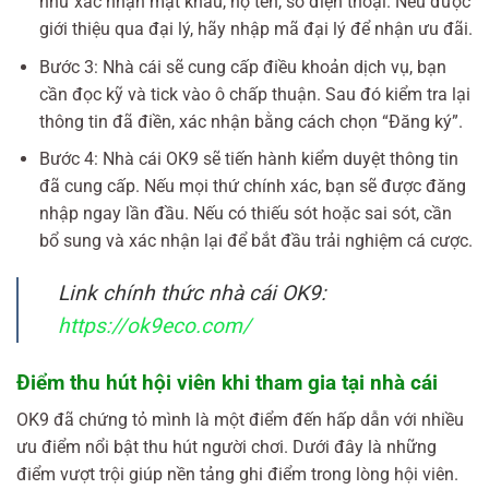
như xác nhận mật khẩu, họ tên, số điện thoại. Nếu được
giới thiệu qua đại lý, hãy nhập mã đại lý để nhận ưu đãi.
Bước 3: Nhà cái sẽ cung cấp điều khoản dịch vụ, bạn
cần đọc kỹ và tick vào ô chấp thuận. Sau đó kiểm tra lại
thông tin đã điền, xác nhận bằng cách chọn “Đăng ký”.
Bước 4: Nhà cái OK9 sẽ tiến hành kiểm duyệt thông tin
đã cung cấp. Nếu mọi thứ chính xác, bạn sẽ được đăng
nhập ngay lần đầu. Nếu có thiếu sót hoặc sai sót, cần
bổ sung và xác nhận lại để bắt đầu trải nghiệm cá cược.
Link chính thức nhà cái OK9:
https://ok9eco.com/
Điểm thu hút hội viên khi tham gia tại nhà cái
OK9 đã chứng tỏ mình là một điểm đến hấp dẫn với nhiều
ưu điểm nổi bật thu hút người chơi. Dưới đây là những
điểm vượt trội giúp nền tảng ghi điểm trong lòng hội viên.