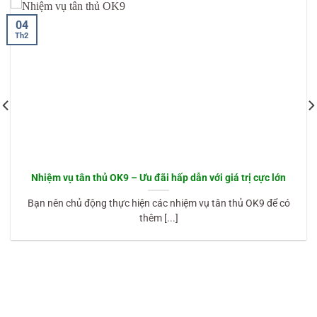
04
Th2
Nhiệm vụ tân thủ OK9 – Ưu đãi hấp dẫn với giá trị cực lớn
Bạn nên chủ động thực hiện các nhiệm vụ tân thủ OK9 để có
thêm [...]