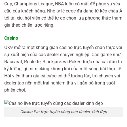
Cup, Champions League, NBA luôn có mặt để phục vụ yêu
cầu của khách hàng. Nhờ tỷ lệ cược đa dạng từ kèo châu Á
tới tài xỉu, hội viên có thể tự do chọn lựa phương thức tham
gia theo chiến lược riêng.
Casino
OK9 mở ra một không gian casino trực tuyến chân thực với
sự xuất hiện của các dealer chuyên nghiệp. Các game như
Baccarat, Roulette, Blackjack và Poker được nhà cái đầu tư
kỹ lưỡng, gi mimicking không khí của một sòng bài thực tế.
Hội viên tham gia cá cược có thể tương tác, trò chuyện với
dealer tạo nên một trải nghiệm thú vị, gắn bó trong suốt
phiên chơi.
Casino live trực tuyến cùng các dealer xinh đẹp