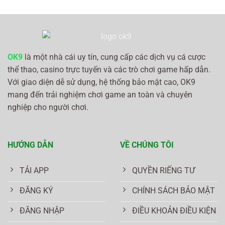
OK9
là một nhà cái uy tín, cung cấp các dịch vụ cá cược
thể thao, casino trực tuyến và các trò chơi game hấp dẫn.
Với giao diện dễ sử dụng, hệ thống bảo mật cao, OK9
mang đến trải nghiệm chơi game an toàn và chuyên
nghiệp cho người chơi.
HƯỚNG DẪN
VỀ CHÚNG TÔI
TẢI APP
QUYỀN RIẾNG TƯ
ĐĂNG KÝ
CHÍNH SÁCH BẢO MẬT
ĐĂNG NHẬP
ĐIỀU KHOẢN ĐIỀU KIỆN