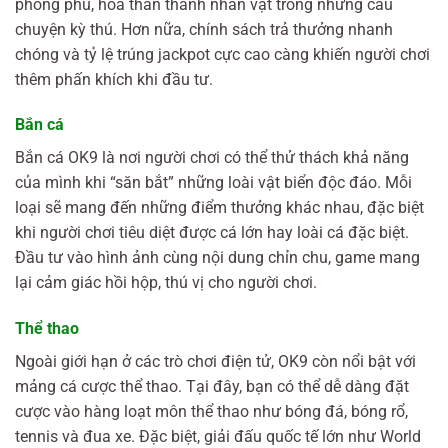
phong phú, hóa thân thành nhân vật trong những câu
chuyện kỳ thú. Hơn nữa, chính sách trả thưởng nhanh
chóng và tỷ lệ trúng jackpot cực cao càng khiến người chơi
thêm phấn khích khi đầu tư.
Bắn cá
Bắn cá OK9 là nơi người chơi có thể thử thách khả năng
của mình khi “săn bắt” những loài vật biển độc đáo. Mỗi
loại sẽ mang đến những điểm thưởng khác nhau, đặc biệt
khi người chơi tiêu diệt được cá lớn hay loài cá đặc biệt.
Đầu tư vào hình ảnh cùng nội dung chỉn chu, game mang
lại cảm giác hồi hộp, thú vị cho người chơi.
Thể thao
Ngoài giới hạn ở các trò chơi điện tử, OK9 còn nổi bật với
mảng cá cược thể thao. Tại đây, bạn có thể dễ dàng đặt
cược vào hàng loạt môn thể thao như bóng đá, bóng rổ,
tennis và đua xe. Đặc biệt, giải đấu quốc tế lớn như World