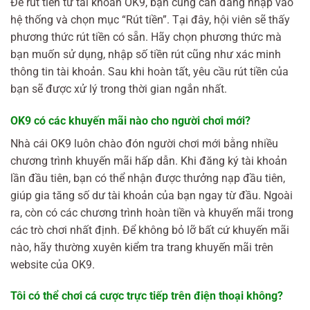
Để rút tiền từ tài khoản OK9, bạn cũng cần đăng nhập vào
hệ thống và chọn mục “Rút tiền”. Tại đây, hội viên sẽ thấy
phương thức rút tiền có sẵn. Hãy chọn phương thức mà
bạn muốn sử dụng, nhập số tiền rút cũng như xác minh
thông tin tài khoản. Sau khi hoàn tất, yêu cầu rút tiền của
bạn sẽ được xử lý trong thời gian ngắn nhất.
OK9 có các khuyến mãi nào cho người chơi mới?
Nhà cái OK9 luôn chào đón người chơi mới bằng nhiều
chương trình khuyến mãi hấp dẫn. Khi đăng ký tài khoản
lần đầu tiên, bạn có thể nhận được thưởng nạp đầu tiên,
giúp gia tăng số dư tài khoản của bạn ngay từ đầu. Ngoài
ra, còn có các chương trình hoàn tiền và khuyến mãi trong
các trò chơi nhất định. Để không bỏ lỡ bất cứ khuyến mãi
nào, hãy thường xuyên kiểm tra trang khuyến mãi trên
website của OK9.
Tôi có thể chơi cá cược trực tiếp trên điện thoại không?