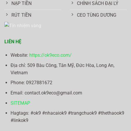
NẠP TIỀN
CHÍNH SÁCH ĐẠI LÝ
RÚT TIỀN
CEO TÙNG DƯƠNG
LIÊN HỆ
Website:
https://ok9eco.com/
Địa chỉ:
509 Bàu Công, Tân Mỹ, Đức Hòa, Long An,
Vietnam
Phone: 0
927881672
Email:
contact.ok9eco@gmail.com
SITEMAP
Hagtags: #ok9 #nhacaiok9 #trangchuok9 #thethaook9
#linkok9