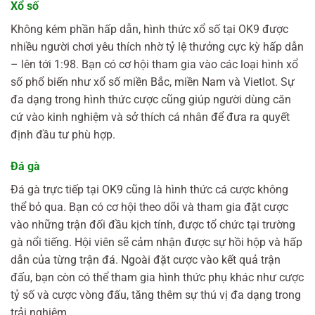
Xổ số
Không kém phần hấp dẫn, hình thức xổ số tại OK9 được
nhiều người chơi yêu thích nhờ tỷ lệ thưởng cực kỳ hấp dẫn
– lên tới 1:98. Bạn có cơ hội tham gia vào các loại hình xổ
số phổ biến như xổ số miền Bắc, miền Nam và Vietlot. Sự
đa dạng trong hình thức cược cũng giúp người dùng căn
cứ vào kinh nghiệm và sở thích cá nhân để đưa ra quyết
định đầu tư phù hợp.
Đá gà
Đá gà trực tiếp tại OK9 cũng là hình thức cá cược không
thể bỏ qua. Bạn có cơ hội theo dõi và tham gia đặt cược
vào những trận đối đầu kịch tính, được tổ chức tại trường
gà nổi tiếng. Hội viên sẽ cảm nhận được sự hồi hộp và hấp
dẫn của từng trận đá. Ngoài đặt cược vào kết quả trận
đấu, bạn còn có thể tham gia hình thức phụ khác như cược
tỷ số và cược vòng đấu, tăng thêm sự thú vị đa dạng trong
trải nghiệm.