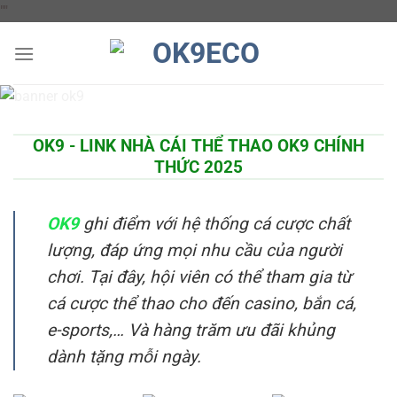
Chuyển
"
"
đến
nội
dung
OK9 - LINK NHÀ CÁI THỂ THAO OK9 CHÍNH
THỨC 2025
OK9
ghi điểm với hệ thống cá cược chất
lượng, đáp ứng mọi nhu cầu của người
chơi. Tại đây, hội viên có thể tham gia từ
cá cược thể thao cho đến casino, bắn cá,
e-sports,… Và hàng trăm ưu đãi khủng
dành tặng mỗi ngày.