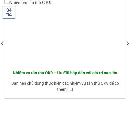
04
Th2
Nhiệm vụ tân thủ OK9 – Ưu đãi hấp dẫn với giá trị cực lớn
Bạn nên chủ động thực hiện các nhiệm vụ tân thủ OK9 để có
thêm [...]