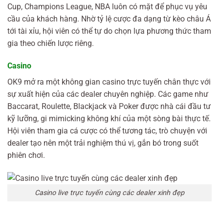
Cup, Champions League, NBA luôn có mặt để phục vụ yêu
cầu của khách hàng. Nhờ tỷ lệ cược đa dạng từ kèo châu Á
tới tài xỉu, hội viên có thể tự do chọn lựa phương thức tham
gia theo chiến lược riêng.
Casino
OK9 mở ra một không gian casino trực tuyến chân thực với
sự xuất hiện của các dealer chuyên nghiệp. Các game như
Baccarat, Roulette, Blackjack và Poker được nhà cái đầu tư
kỹ lưỡng, gi mimicking không khí của một sòng bài thực tế.
Hội viên tham gia cá cược có thể tương tác, trò chuyện với
dealer tạo nên một trải nghiệm thú vị, gắn bó trong suốt
phiên chơi.
Casino live trực tuyến cùng các dealer xinh đẹp