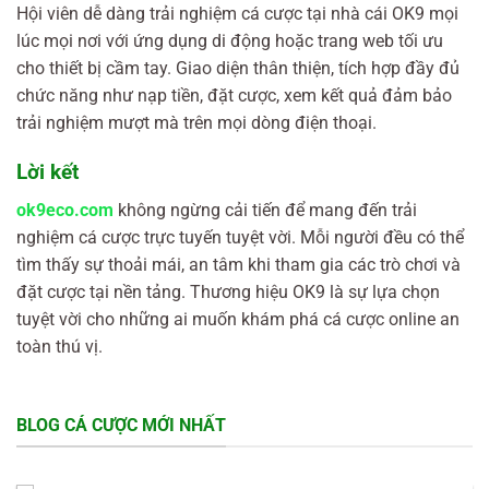
Hội viên dễ dàng trải nghiệm cá cược tại nhà cái OK9 mọi
lúc mọi nơi với ứng dụng di động hoặc trang web tối ưu
cho thiết bị cầm tay. Giao diện thân thiện, tích hợp đầy đủ
chức năng như nạp tiền, đặt cược, xem kết quả đảm bảo
trải nghiệm mượt mà trên mọi dòng điện thoại.
Lời kết
ok9eco.com
không ngừng cải tiến để mang đến trải
nghiệm cá cược trực tuyến tuyệt vời. Mỗi người đều có thể
tìm thấy sự thoải mái, an tâm khi tham gia các trò chơi và
đặt cược tại nền tảng. Thương hiệu OK9 là sự lựa chọn
tuyệt vời cho những ai muốn khám phá cá cược online an
toàn thú vị.
BLOG CÁ CƯỢC MỚI NHẤT