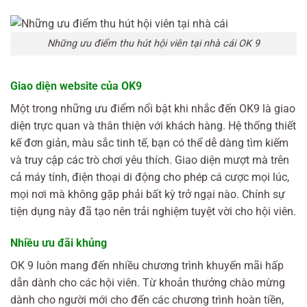
Những ưu điểm thu hút hội viên tại nhà cái OK 9
Giao diện website của OK9
Một trong những ưu điểm nổi bật khi nhắc đến OK9 là giao
diện trực quan và thân thiện với khách hàng. Hệ thống thiết
kế đơn giản, màu sắc tinh tế, bạn có thể dễ dàng tìm kiếm
và truy cập các trò chơi yêu thích. Giao diện mượt mà trên
cả máy tính, điện thoại di động cho phép cá cược mọi lúc,
mọi nơi mà không gặp phải bất kỳ trở ngại nào. Chính sự
tiện dụng này đã tạo nên trải nghiệm tuyệt vời cho hội viên.
Nhiều ưu đãi khủng
OK 9 luôn mang đến nhiều chương trình khuyến mãi hấp
dẫn dành cho các hội viên. Từ khoản thưởng chào mừng
dành cho người mới cho đến các chương trình hoàn tiền,