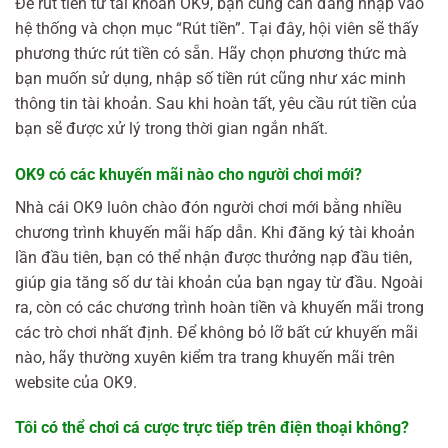
Để rút tiền từ tài khoản OK9, bạn cũng cần đăng nhập vào
hệ thống và chọn mục “Rút tiền”. Tại đây, hội viên sẽ thấy
phương thức rút tiền có sẵn. Hãy chọn phương thức mà
bạn muốn sử dụng, nhập số tiền rút cũng như xác minh
thông tin tài khoản. Sau khi hoàn tất, yêu cầu rút tiền của
bạn sẽ được xử lý trong thời gian ngắn nhất.
OK9 có các khuyến mãi nào cho người chơi mới?
Nhà cái OK9 luôn chào đón người chơi mới bằng nhiều
chương trình khuyến mãi hấp dẫn. Khi đăng ký tài khoản
lần đầu tiên, bạn có thể nhận được thưởng nạp đầu tiên,
giúp gia tăng số dư tài khoản của bạn ngay từ đầu. Ngoài
ra, còn có các chương trình hoàn tiền và khuyến mãi trong
các trò chơi nhất định. Để không bỏ lỡ bất cứ khuyến mãi
nào, hãy thường xuyên kiểm tra trang khuyến mãi trên
website của OK9.
Tôi có thể chơi cá cược trực tiếp trên điện thoại không?