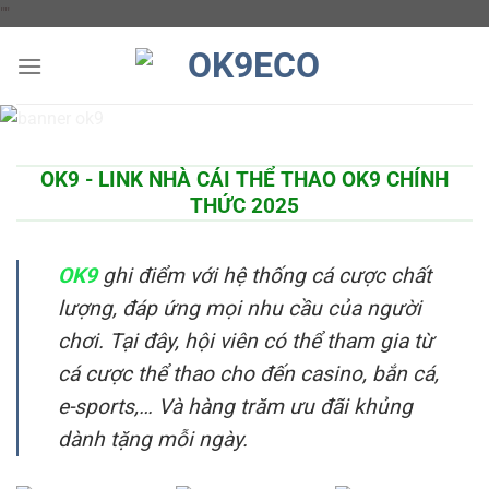
Chuyển
"
"
đến
nội
dung
OK9 - LINK NHÀ CÁI THỂ THAO OK9 CHÍNH
THỨC 2025
OK9
ghi điểm với hệ thống cá cược chất
lượng, đáp ứng mọi nhu cầu của người
chơi. Tại đây, hội viên có thể tham gia từ
cá cược thể thao cho đến casino, bắn cá,
e-sports,… Và hàng trăm ưu đãi khủng
dành tặng mỗi ngày.