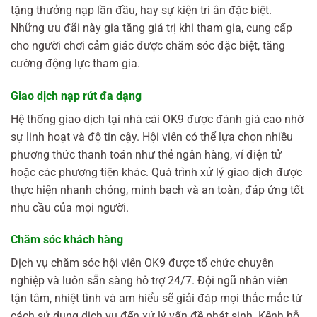
tặng thưởng nạp lần đầu, hay sự kiện tri ân đặc biệt.
Những ưu đãi này gia tăng giá trị khi tham gia, cung cấp
cho người chơi cảm giác được chăm sóc đặc biệt, tăng
cường động lực tham gia.
Giao dịch nạp rút đa dạng
Hệ thống giao dịch tại nhà cái OK9 được đánh giá cao nhờ
sự linh hoạt và độ tin cậy. Hội viên có thể lựa chọn nhiều
phương thức thanh toán như thẻ ngân hàng, ví điện tử
hoặc các phương tiện khác. Quá trình xử lý giao dịch được
thực hiện nhanh chóng, minh bạch và an toàn, đáp ứng tốt
nhu cầu của mọi người.
Chăm sóc khách hàng
Dịch vụ chăm sóc hội viên OK9 được tổ chức chuyên
nghiệp và luôn sẵn sàng hỗ trợ 24/7. Đội ngũ nhân viên
tận tâm, nhiệt tình và am hiểu sẽ giải đáp mọi thắc mắc từ
cách sử dụng dịch vụ đến xử lý vấn đề phát sinh. Kênh hỗ