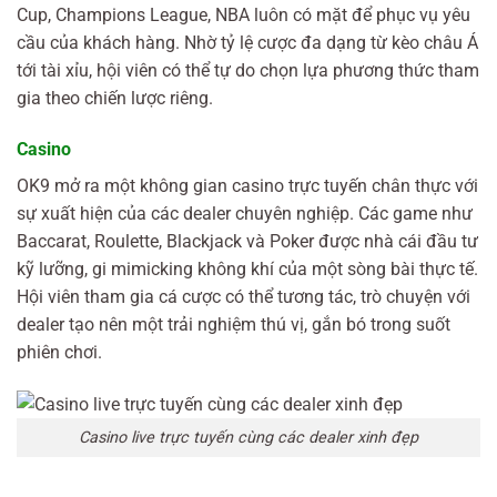
Cup, Champions League, NBA luôn có mặt để phục vụ yêu
cầu của khách hàng. Nhờ tỷ lệ cược đa dạng từ kèo châu Á
tới tài xỉu, hội viên có thể tự do chọn lựa phương thức tham
gia theo chiến lược riêng.
Casino
OK9 mở ra một không gian casino trực tuyến chân thực với
sự xuất hiện của các dealer chuyên nghiệp. Các game như
Baccarat, Roulette, Blackjack và Poker được nhà cái đầu tư
kỹ lưỡng, gi mimicking không khí của một sòng bài thực tế.
Hội viên tham gia cá cược có thể tương tác, trò chuyện với
dealer tạo nên một trải nghiệm thú vị, gắn bó trong suốt
phiên chơi.
Casino live trực tuyến cùng các dealer xinh đẹp