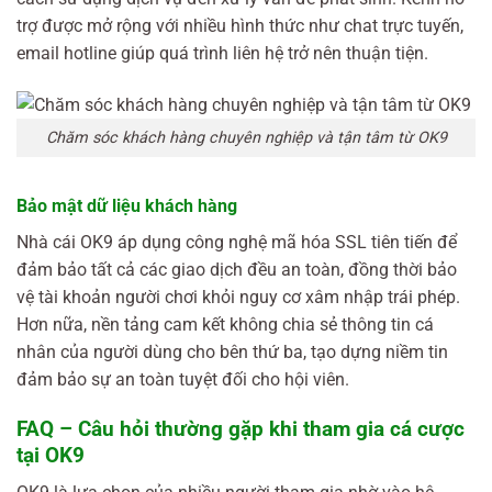
trợ được mở rộng với nhiều hình thức như chat trực tuyến,
email hotline giúp quá trình liên hệ trở nên thuận tiện.
Chăm sóc khách hàng chuyên nghiệp và tận tâm từ OK9
Bảo mật dữ liệu khách hàng
Nhà cái OK9 áp dụng công nghệ mã hóa SSL tiên tiến để
đảm bảo tất cả các giao dịch đều an toàn, đồng thời bảo
vệ tài khoản người chơi khỏi nguy cơ xâm nhập trái phép.
Hơn nữa, nền tảng cam kết không chia sẻ thông tin cá
nhân của người dùng cho bên thứ ba, tạo dựng niềm tin
đảm bảo sự an toàn tuyệt đối cho hội viên.
FAQ – Câu hỏi thường gặp khi tham gia cá cược
tại OK9