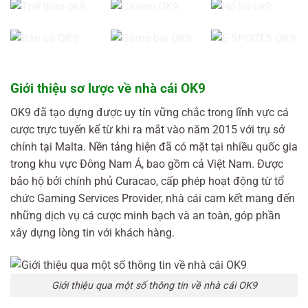
Giới thiệu sơ lược về nhà cái OK9
OK9 đã tạo dựng được uy tín vững chắc trong lĩnh vực cá
cược trực tuyến kể từ khi ra mắt vào năm 2015 với trụ sở
chính tại Malta. Nền tảng hiện đã có mặt tại nhiều quốc gia
trong khu vực Đông Nam Á, bao gồm cả Việt Nam. Được
bảo hộ bởi chính phủ Curacao, cấp phép hoạt động từ tổ
chức Gaming Services Provider, nhà cái cam kết mang đến
những dịch vụ cá cược minh bạch và an toàn, góp phần
xây dựng lòng tin với khách hàng.
Giới thiệu qua một số thông tin về nhà cái OK9