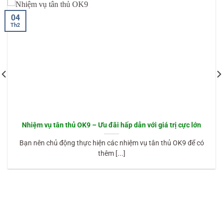
04
Th2
Nhiệm vụ tân thủ OK9 – Ưu đãi hấp dẫn với giá trị cực lớn
Bạn nên chủ động thực hiện các nhiệm vụ tân thủ OK9 để có
thêm [...]