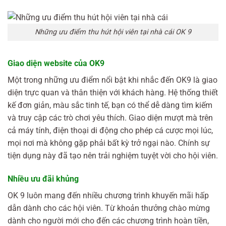
Những ưu điểm thu hút hội viên tại nhà cái OK 9
Giao diện website của OK9
Một trong những ưu điểm nổi bật khi nhắc đến OK9 là giao
diện trực quan và thân thiện với khách hàng. Hệ thống thiết
kế đơn giản, màu sắc tinh tế, bạn có thể dễ dàng tìm kiếm
và truy cập các trò chơi yêu thích. Giao diện mượt mà trên
cả máy tính, điện thoại di động cho phép cá cược mọi lúc,
mọi nơi mà không gặp phải bất kỳ trở ngại nào. Chính sự
tiện dụng này đã tạo nên trải nghiệm tuyệt vời cho hội viên.
Nhiều ưu đãi khủng
OK 9 luôn mang đến nhiều chương trình khuyến mãi hấp
dẫn dành cho các hội viên. Từ khoản thưởng chào mừng
dành cho người mới cho đến các chương trình hoàn tiền,