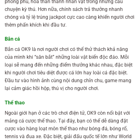
phong phú, hóa thân thành nhân vật trong những câu
chuyện kỳ thú. Hơn nữa, chính sách trả thưởng nhanh
chóng và tỷ lệ trúng jackpot cực cao càng khiến người chơi
thêm phấn khích khi đầu tư.
Bắn cá
Bắn cá OK9 là nơi người chơi có thể thử thách khả năng
của mình khi “săn bắt” những loài vật biển độc đáo. Mỗi
loại sẽ mang đến những điểm thưởng khác nhau, đặc biệt
khi người chơi tiêu diệt được cá lớn hay loài cá đặc biệt.
Đầu tư vào hình ảnh cùng nội dung chỉn chu, game mang
lại cảm giác hồi hộp, thú vị cho người chơi.
Thể thao
Ngoài giới hạn ở các trò chơi điện tử, OK9 còn nổi bật với
mảng cá cược thể thao. Tại đây, bạn có thể dễ dàng đặt
cược vào hàng loạt môn thể thao như bóng đá, bóng rổ,
tennis và đua xe. Đặc biệt, giải đấu quốc tế lớn như World