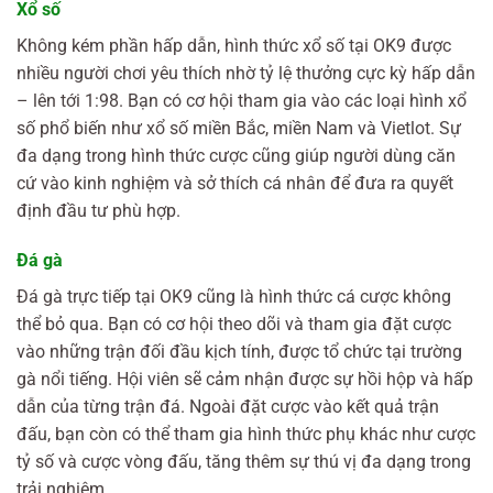
Xổ số
Không kém phần hấp dẫn, hình thức xổ số tại OK9 được
nhiều người chơi yêu thích nhờ tỷ lệ thưởng cực kỳ hấp dẫn
– lên tới 1:98. Bạn có cơ hội tham gia vào các loại hình xổ
số phổ biến như xổ số miền Bắc, miền Nam và Vietlot. Sự
đa dạng trong hình thức cược cũng giúp người dùng căn
cứ vào kinh nghiệm và sở thích cá nhân để đưa ra quyết
định đầu tư phù hợp.
Đá gà
Đá gà trực tiếp tại OK9 cũng là hình thức cá cược không
thể bỏ qua. Bạn có cơ hội theo dõi và tham gia đặt cược
vào những trận đối đầu kịch tính, được tổ chức tại trường
gà nổi tiếng. Hội viên sẽ cảm nhận được sự hồi hộp và hấp
dẫn của từng trận đá. Ngoài đặt cược vào kết quả trận
đấu, bạn còn có thể tham gia hình thức phụ khác như cược
tỷ số và cược vòng đấu, tăng thêm sự thú vị đa dạng trong
trải nghiệm.