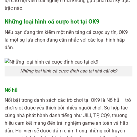
lợi cho hội viên trải nghiệm mà không gặp phải bất kỳ trục
trặc nào.
Những loại hình cá cược hot tại OK9
Nếu bạn đang tìm kiếm một nền tảng cá cược uy tín, OK9
là một sự lựa chọn đáng cân nhắc với các loại hình hấp
dẫn.
Những loại hình cá cược đỉnh cao tại nhà cái ok9
Nổ hũ
Nổi bật trong danh sách các trò chơi tại OK9 là Nổ hũ – trò
chơi slot được yêu thích bởi nhiều người chơi. Sự hợp tác
cùng nhà phát hành danh tiếng như JILI, TP, CQ9, thương
hiệu cam kết mang đến trải nghiệm game an toàn và hấp
dẫn. Hội viên sẽ được đắm chìm trong những cốt truyện