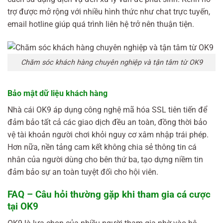
trợ được mở rộng với nhiều hình thức như chat trực tuyến,
email hotline giúp quá trình liên hệ trở nên thuận tiện.
Chăm sóc khách hàng chuyên nghiệp và tận tâm từ OK9
Bảo mật dữ liệu khách hàng
Nhà cái OK9 áp dụng công nghệ mã hóa SSL tiên tiến để
đảm bảo tất cả các giao dịch đều an toàn, đồng thời bảo
vệ tài khoản người chơi khỏi nguy cơ xâm nhập trái phép.
Hơn nữa, nền tảng cam kết không chia sẻ thông tin cá
nhân của người dùng cho bên thứ ba, tạo dựng niềm tin
đảm bảo sự an toàn tuyệt đối cho hội viên.
FAQ – Câu hỏi thường gặp khi tham gia cá cược
tại OK9