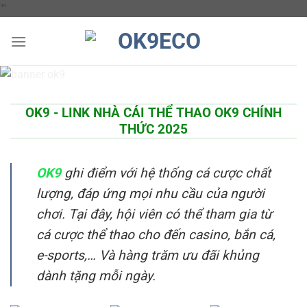
Chuyển
"
"
đến
nội
dung
OK9 - LINK NHÀ CÁI THỂ THAO OK9 CHÍNH
THỨC 2025
OK9
ghi điểm với hệ thống cá cược chất
lượng, đáp ứng mọi nhu cầu của người
chơi. Tại đây, hội viên có thể tham gia từ
cá cược thể thao cho đến casino, bắn cá,
e-sports,… Và hàng trăm ưu đãi khủng
dành tặng mỗi ngày.