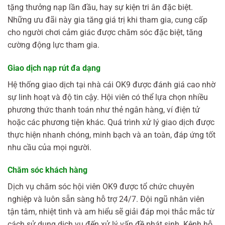
tặng thưởng nạp lần đầu, hay sự kiện tri ân đặc biệt.
Những ưu đãi này gia tăng giá trị khi tham gia, cung cấp
cho người chơi cảm giác được chăm sóc đặc biệt, tăng
cường động lực tham gia.
Giao dịch nạp rút đa dạng
Hệ thống giao dịch tại nhà cái OK9 được đánh giá cao nhờ
sự linh hoạt và độ tin cậy. Hội viên có thể lựa chọn nhiều
phương thức thanh toán như thẻ ngân hàng, ví điện tử
hoặc các phương tiện khác. Quá trình xử lý giao dịch được
thực hiện nhanh chóng, minh bạch và an toàn, đáp ứng tốt
nhu cầu của mọi người.
Chăm sóc khách hàng
Dịch vụ chăm sóc hội viên OK9 được tổ chức chuyên
nghiệp và luôn sẵn sàng hỗ trợ 24/7. Đội ngũ nhân viên
tận tâm, nhiệt tình và am hiểu sẽ giải đáp mọi thắc mắc từ
cách sử dụng dịch vụ đến xử lý vấn đề phát sinh. Kênh hỗ