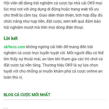
Hội viên dễ dàng trải nghiệm cá cược tại nhà cái OK9 mọi
lúc mọi nơi với ứng dụng di động hoặc trang web tối ưu
cho thiết bị cầm tay. Giao diện thân thiện, tích hợp đầy đủ
chức năng như nạp tiền, đặt cược, xem kết quả đảm bảo
trải nghiệm mượt mà trên mọi dòng điện thoại.
Lời kết
ok9eco.com
không ngừng cải tiến để mang đến trải
nghiệm cá cược trực tuyến tuyệt vời. Mỗi người đều có thể
tìm thấy sự thoải mái, an tâm khi tham gia các trò chơi và
đặt cược tại nền tảng. Thương hiệu OK9 là sự lựa chọn
tuyệt vời cho những ai muốn khám phá cá cược online an
toàn thú vị.
BLOG CÁ CƯỢC MỚI NHẤT