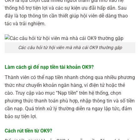
OK9 là lựa chọn của nhiều người tham gia nhờ vào hệ
thống hỗ trợ tiện lợi và các sự kiện ưu đãi hấp dẫn. Sau
đây là top thông tin cần thiết giúp hội viên dễ dàng thao
tác và trải nghiệm.
Các câu hỏi từ hội viên mà nhà cái OK9 thường gặp
Làm cách gì để nạp tiền tài khoản OK9?
Thành viên có thể nạp tiền nhanh chóng qua nhiều phương
thức như chuyển khoản ngân hàng, ví điện tử hoặc thẻ
cào. Truy cập vào mục “Nạp tiền” trên hệ thống, chọn
phương thức thanh toán phù hợp, nhập thông tin và số tiền
cần nạp. Quá trình xử lý thường diễn ra ngay lập tức, đảm
bảo sự tiện lợi.
Cách rút tiền từ OK9?