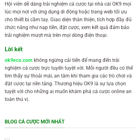
Hội viên dễ dàng trải nghiệm cá cược tại nhà cái OK9 mọi
lúc mọi nơi với ứng dụng di động hoặc trang web tối ưu
cho thiết bị cầm tay. Giao diện thân thiện, tích hợp đầy đủ
chức năng như nạp tiền, đặt cược, xem kết quả đảm bảo
trải nghiệm mượt mà trên mọi dòng điện thoại.
Lời kết
ok9eco.com
không ngừng cải tiến để mang đến trải
nghiệm cá cược trực tuyến tuyệt vời. Mỗi người đều có thể
tìm thấy sự thoải mái, an tâm khi tham gia các trò chơi và
đặt cược tại nền tảng. Thương hiệu OK9 là sự lựa chọn
tuyệt vời cho những ai muốn khám phá cá cược online an
toàn thú vị.
BLOG CÁ CƯỢC MỚI NHẤT