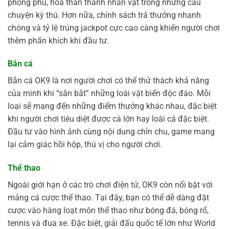
phong phú, hóa thân thành nhân vật trong những câu
chuyện kỳ thú. Hơn nữa, chính sách trả thưởng nhanh
chóng và tỷ lệ trúng jackpot cực cao càng khiến người chơi
thêm phấn khích khi đầu tư.
Bắn cá
Bắn cá OK9 là nơi người chơi có thể thử thách khả năng
của mình khi “săn bắt” những loài vật biển độc đáo. Mỗi
loại sẽ mang đến những điểm thưởng khác nhau, đặc biệt
khi người chơi tiêu diệt được cá lớn hay loài cá đặc biệt.
Đầu tư vào hình ảnh cùng nội dung chỉn chu, game mang
lại cảm giác hồi hộp, thú vị cho người chơi.
Thể thao
Ngoài giới hạn ở các trò chơi điện tử, OK9 còn nổi bật với
mảng cá cược thể thao. Tại đây, bạn có thể dễ dàng đặt
cược vào hàng loạt môn thể thao như bóng đá, bóng rổ,
tennis và đua xe. Đặc biệt, giải đấu quốc tế lớn như World