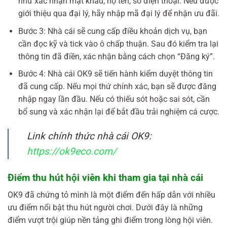
như xác nhận mật khẩu, họ tên, số điện thoại. Nếu được
giới thiệu qua đại lý, hãy nhập mã đại lý để nhận ưu đãi.
Bước 3: Nhà cái sẽ cung cấp điều khoản dịch vụ, bạn
cần đọc kỹ và tick vào ô chấp thuận. Sau đó kiểm tra lại
thông tin đã điền, xác nhận bằng cách chọn “Đăng ký”.
Bước 4: Nhà cái OK9 sẽ tiến hành kiểm duyệt thông tin
đã cung cấp. Nếu mọi thứ chính xác, bạn sẽ được đăng
nhập ngay lần đầu. Nếu có thiếu sót hoặc sai sót, cần
bổ sung và xác nhận lại để bắt đầu trải nghiệm cá cược.
Link chính thức nhà cái OK9:
https://ok9eco.com/
Điểm thu hút hội viên khi tham gia tại nhà cái
OK9 đã chứng tỏ mình là một điểm đến hấp dẫn với nhiều
ưu điểm nổi bật thu hút người chơi. Dưới đây là những
điểm vượt trội giúp nền tảng ghi điểm trong lòng hội viên.