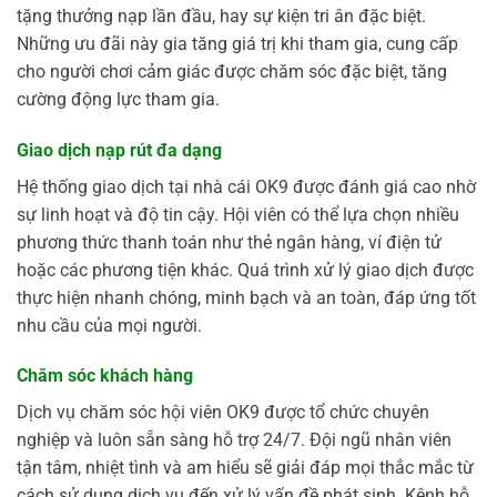
tặng thưởng nạp lần đầu, hay sự kiện tri ân đặc biệt.
Những ưu đãi này gia tăng giá trị khi tham gia, cung cấp
cho người chơi cảm giác được chăm sóc đặc biệt, tăng
cường động lực tham gia.
Giao dịch nạp rút đa dạng
Hệ thống giao dịch tại nhà cái OK9 được đánh giá cao nhờ
sự linh hoạt và độ tin cậy. Hội viên có thể lựa chọn nhiều
phương thức thanh toán như thẻ ngân hàng, ví điện tử
hoặc các phương tiện khác. Quá trình xử lý giao dịch được
thực hiện nhanh chóng, minh bạch và an toàn, đáp ứng tốt
nhu cầu của mọi người.
Chăm sóc khách hàng
Dịch vụ chăm sóc hội viên OK9 được tổ chức chuyên
nghiệp và luôn sẵn sàng hỗ trợ 24/7. Đội ngũ nhân viên
tận tâm, nhiệt tình và am hiểu sẽ giải đáp mọi thắc mắc từ
cách sử dụng dịch vụ đến xử lý vấn đề phát sinh. Kênh hỗ