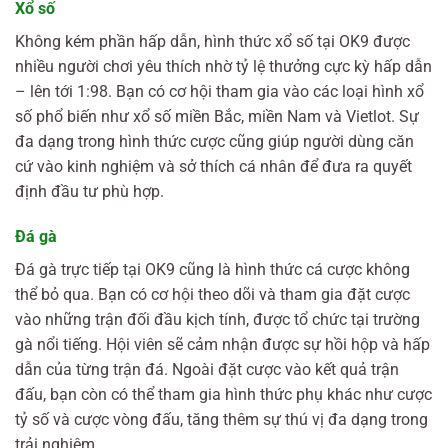
Xổ số
Không kém phần hấp dẫn, hình thức xổ số tại OK9 được
nhiều người chơi yêu thích nhờ tỷ lệ thưởng cực kỳ hấp dẫn
– lên tới 1:98. Bạn có cơ hội tham gia vào các loại hình xổ
số phổ biến như xổ số miền Bắc, miền Nam và Vietlot. Sự
đa dạng trong hình thức cược cũng giúp người dùng căn
cứ vào kinh nghiệm và sở thích cá nhân để đưa ra quyết
định đầu tư phù hợp.
Đá gà
Đá gà trực tiếp tại OK9 cũng là hình thức cá cược không
thể bỏ qua. Bạn có cơ hội theo dõi và tham gia đặt cược
vào những trận đối đầu kịch tính, được tổ chức tại trường
gà nổi tiếng. Hội viên sẽ cảm nhận được sự hồi hộp và hấp
dẫn của từng trận đá. Ngoài đặt cược vào kết quả trận
đấu, bạn còn có thể tham gia hình thức phụ khác như cược
tỷ số và cược vòng đấu, tăng thêm sự thú vị đa dạng trong
trải nghiệm.