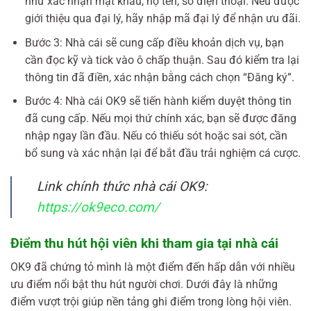
như xác nhận mật khẩu, họ tên, số điện thoại. Nếu được
giới thiệu qua đại lý, hãy nhập mã đại lý để nhận ưu đãi.
Bước 3: Nhà cái sẽ cung cấp điều khoản dịch vụ, bạn
cần đọc kỹ và tick vào ô chấp thuận. Sau đó kiểm tra lại
thông tin đã điền, xác nhận bằng cách chọn “Đăng ký”.
Bước 4: Nhà cái OK9 sẽ tiến hành kiểm duyệt thông tin
đã cung cấp. Nếu mọi thứ chính xác, bạn sẽ được đăng
nhập ngay lần đầu. Nếu có thiếu sót hoặc sai sót, cần
bổ sung và xác nhận lại để bắt đầu trải nghiệm cá cược.
Link chính thức nhà cái OK9:
https://ok9eco.com/
Điểm thu hút hội viên khi tham gia tại nhà cái
OK9 đã chứng tỏ mình là một điểm đến hấp dẫn với nhiều
ưu điểm nổi bật thu hút người chơi. Dưới đây là những
điểm vượt trội giúp nền tảng ghi điểm trong lòng hội viên.