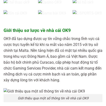
Giới thiệu sơ lược về nhà cái OK9
OK9 đã tạo dựng được uy tín vững chắc trong lĩnh vực cá
cược trực tuyến kể từ khi ra mắt vào năm 2015 với trụ sở
chính tại Malta. Nền tảng hiện đã có mặt tại nhiều quốc gia
trong khu vực Đông Nam Á, bao gồm cả Việt Nam. Được
bảo hộ bởi chính phủ Curacao, cấp phép hoạt động từ tổ
chức Gaming Services Provider, nhà cái cam kết mang đến
những dịch vụ cá cược minh bạch và an toàn, góp phần
xây dựng lòng tin với khách hàng.
Giới thiệu qua một số thông tin về nhà cái OK9