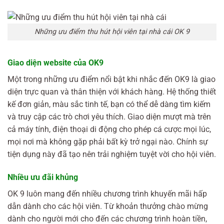
Những ưu điểm thu hút hội viên tại nhà cái OK 9
Giao diện website của OK9
Một trong những ưu điểm nổi bật khi nhắc đến OK9 là giao
diện trực quan và thân thiện với khách hàng. Hệ thống thiết
kế đơn giản, màu sắc tinh tế, bạn có thể dễ dàng tìm kiếm
và truy cập các trò chơi yêu thích. Giao diện mượt mà trên
cả máy tính, điện thoại di động cho phép cá cược mọi lúc,
mọi nơi mà không gặp phải bất kỳ trở ngại nào. Chính sự
tiện dụng này đã tạo nên trải nghiệm tuyệt vời cho hội viên.
Nhiều ưu đãi khủng
OK 9 luôn mang đến nhiều chương trình khuyến mãi hấp
dẫn dành cho các hội viên. Từ khoản thưởng chào mừng
dành cho người mới cho đến các chương trình hoàn tiền,