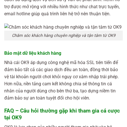
trợ được mở rộng với nhiều hình thức như chat trực tuyến,
email hotline giúp quá trình liên hệ trở nên thuận tiện.
Chăm sóc khách hàng chuyên nghiệp và tận tâm từ OK9
Bảo mật dữ liệu khách hàng
Nhà cái OK9 áp dụng công nghệ mã hóa SSL tiên tiến để
đảm bảo tất cả các giao dịch đều an toàn, đồng thời bảo
vệ tài khoản người chơi khỏi nguy cơ xâm nhập trái phép.
Hơn nữa, nền tảng cam kết không chia sẻ thông tin cá
nhân của người dùng cho bên thứ ba, tạo dựng niềm tin
đảm bảo sự an toàn tuyệt đối cho hội viên.
FAQ – Câu hỏi thường gặp khi tham gia cá cược
tại OK9