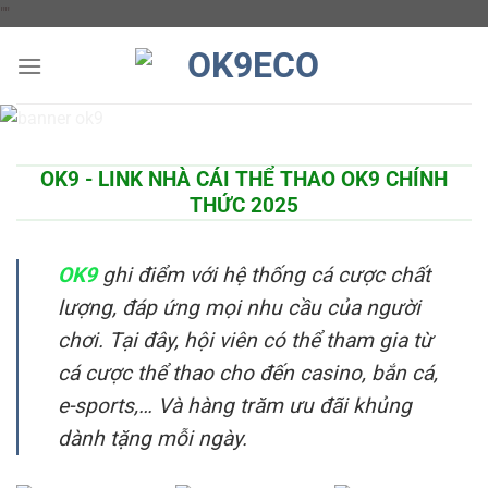
Chuyển
"
"
đến
nội
dung
OK9 - LINK NHÀ CÁI THỂ THAO OK9 CHÍNH
THỨC 2025
OK9
ghi điểm với hệ thống cá cược chất
lượng, đáp ứng mọi nhu cầu của người
chơi. Tại đây, hội viên có thể tham gia từ
cá cược thể thao cho đến casino, bắn cá,
e-sports,… Và hàng trăm ưu đãi khủng
dành tặng mỗi ngày.