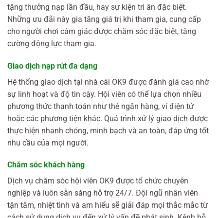
tặng thưởng nạp lần đầu, hay sự kiện tri ân đặc biệt.
Những ưu đãi này gia tăng giá trị khi tham gia, cung cấp
cho người chơi cảm giác được chăm sóc đặc biệt, tăng
cường động lực tham gia.
Giao dịch nạp rút đa dạng
Hệ thống giao dịch tại nhà cái OK9 được đánh giá cao nhờ
sự linh hoạt và độ tin cậy. Hội viên có thể lựa chọn nhiều
phương thức thanh toán như thẻ ngân hàng, ví điện tử
hoặc các phương tiện khác. Quá trình xử lý giao dịch được
thực hiện nhanh chóng, minh bạch và an toàn, đáp ứng tốt
nhu cầu của mọi người.
Chăm sóc khách hàng
Dịch vụ chăm sóc hội viên OK9 được tổ chức chuyên
nghiệp và luôn sẵn sàng hỗ trợ 24/7. Đội ngũ nhân viên
tận tâm, nhiệt tình và am hiểu sẽ giải đáp mọi thắc mắc từ
cách sử dụng dịch vụ đến xử lý vấn đề phát sinh. Kênh hỗ