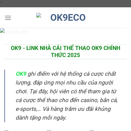
Chuyển
"
"
đến
nội
dung
OK9 - LINK NHÀ CÁI THỂ THAO OK9 CHÍNH
THỨC 2025
OK9
ghi điểm với hệ thống cá cược chất
lượng, đáp ứng mọi nhu cầu của người
chơi. Tại đây, hội viên có thể tham gia từ
cá cược thể thao cho đến casino, bắn cá,
e-sports,… Và hàng trăm ưu đãi khủng
dành tặng mỗi ngày.