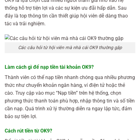
OK9 là lựa chọn của nhiều người tham gia nhờ vào hệ
thống hỗ trợ tiện lợi và các sự kiện ưu đãi hấp dẫn. Sau
đây là top thông tin cần thiết giúp hội viên dễ dàng thao
tác và trải nghiệm.
Các câu hỏi từ hội viên mà nhà cái OK9 thường gặp
Làm cách gì để nạp tiền tài khoản OK9?
Thành viên có thể nạp tiền nhanh chóng qua nhiều phương
thức như chuyển khoản ngân hàng, ví điện tử hoặc thẻ
cào. Truy cập vào mục “Nạp tiền” trên hệ thống, chọn
phương thức thanh toán phù hợp, nhập thông tin và số tiền
cần nạp. Quá trình xử lý thường diễn ra ngay lập tức, đảm
bảo sự tiện lợi.
Cách rút tiền từ OK9?