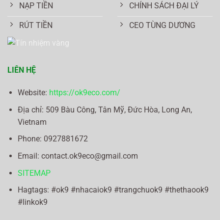
NẠP TIỀN
CHÍNH SÁCH ĐẠI LÝ
RÚT TIỀN
CEO TÙNG DƯƠNG
LIÊN HỆ
Website:
https://ok9eco.com/
Địa chỉ:
509 Bàu Công, Tân Mỹ, Đức Hòa, Long An,
Vietnam
Phone: 0
927881672
Email:
contact.ok9eco@gmail.com
SITEMAP
Hagtags: #ok9 #nhacaiok9 #trangchuok9 #thethaook9
#linkok9