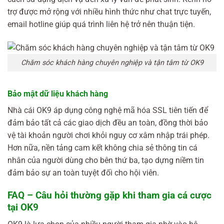
trợ được mở rộng với nhiều hình thức như chat trực tuyến,
email hotline giúp quá trình liên hệ trở nên thuận tiện.
Chăm sóc khách hàng chuyên nghiệp và tận tâm từ OK9
Bảo mật dữ liệu khách hàng
Nhà cái OK9 áp dụng công nghệ mã hóa SSL tiên tiến để
đảm bảo tất cả các giao dịch đều an toàn, đồng thời bảo
vệ tài khoản người chơi khỏi nguy cơ xâm nhập trái phép.
Hơn nữa, nền tảng cam kết không chia sẻ thông tin cá
nhân của người dùng cho bên thứ ba, tạo dựng niềm tin
đảm bảo sự an toàn tuyệt đối cho hội viên.
FAQ – Câu hỏi thường gặp khi tham gia cá cược
tại OK9