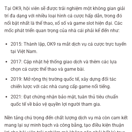
Tại OK9, hội viên sẽ được trải nghiệm một không gian giải
trí đa dạng với nhiều loại hình cá cược hấp dẫn, trong đó
nổi bật nhất là thể thao, xổ số và game slot hiện đại. Các
mốc phát triển quan trọng của nhà cái phải kể đến như:
2015: Thành lập, OK9 ra mắt dịch vụ cá cược trực tuyến
tại Việt Nam.
2017: Cập nhật hệ thống giao dịch và thêm các lựa
chọn cá cược thể thao và game bài.
2019: Mở rộng thị trường quốc tế, xây dựng đối tác
chiến lược với các nhà cung cấp game nổi tiếng.
2021: Đạt chứng nhận bảo mật, tuân thủ tiêu chuẩn
quốc tế về bảo vệ quyền lợi người tham gia.
Nền tảng chú trọng đến chất lượng dịch vụ mà còn cam kết
mang lại sự minh bạch và công bằng, tạo điều kiện thuận