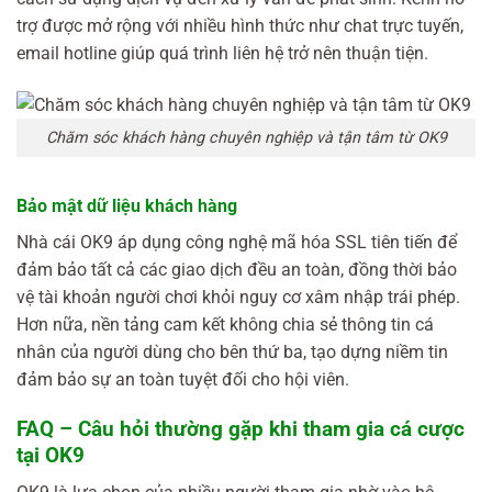
trợ được mở rộng với nhiều hình thức như chat trực tuyến,
email hotline giúp quá trình liên hệ trở nên thuận tiện.
Chăm sóc khách hàng chuyên nghiệp và tận tâm từ OK9
Bảo mật dữ liệu khách hàng
Nhà cái OK9 áp dụng công nghệ mã hóa SSL tiên tiến để
đảm bảo tất cả các giao dịch đều an toàn, đồng thời bảo
vệ tài khoản người chơi khỏi nguy cơ xâm nhập trái phép.
Hơn nữa, nền tảng cam kết không chia sẻ thông tin cá
nhân của người dùng cho bên thứ ba, tạo dựng niềm tin
đảm bảo sự an toàn tuyệt đối cho hội viên.
FAQ – Câu hỏi thường gặp khi tham gia cá cược
tại OK9