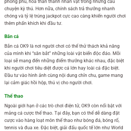
phong phú, hóa thân thành nhân vật trong những câu
chuyện kỳ thú. Hơn nữa, chính sách trả thưởng nhanh
chóng và tỷ lệ trúng jackpot cực cao càng khiến người chơi
thêm phấn khích khi đầu tư.
Bắn cá
Bắn cá OK9 là nơi người chơi có thể thử thách khả năng
của mình khi “săn bắt” những loài vật biển độc đáo. Mỗi
loại sẽ mang đến những điểm thưởng khác nhau, đặc biệt
khi người chơi tiêu diệt được cá lớn hay loài cá đặc biệt.
Đầu tư vào hình ảnh cùng nội dung chỉn chu, game mang
lại cảm giác hồi hộp, thú vị cho người chơi.
Thể thao
Ngoài giới hạn ở các trò chơi điện tử, OK9 còn nổi bật với
mảng cá cược thể thao. Tại đây, bạn có thể dễ dàng đặt
cược vào hàng loạt môn thể thao như bóng đá, bóng rổ,
tennis và đua xe. Đặc biệt, giải đấu quốc tế lớn như World