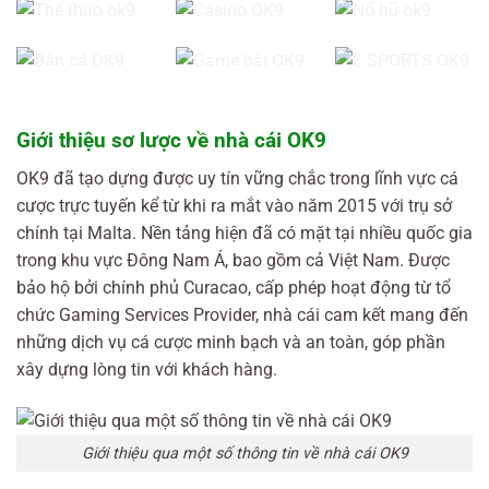
Giới thiệu sơ lược về nhà cái OK9
OK9 đã tạo dựng được uy tín vững chắc trong lĩnh vực cá
cược trực tuyến kể từ khi ra mắt vào năm 2015 với trụ sở
chính tại Malta. Nền tảng hiện đã có mặt tại nhiều quốc gia
trong khu vực Đông Nam Á, bao gồm cả Việt Nam. Được
bảo hộ bởi chính phủ Curacao, cấp phép hoạt động từ tổ
chức Gaming Services Provider, nhà cái cam kết mang đến
những dịch vụ cá cược minh bạch và an toàn, góp phần
xây dựng lòng tin với khách hàng.
Giới thiệu qua một số thông tin về nhà cái OK9