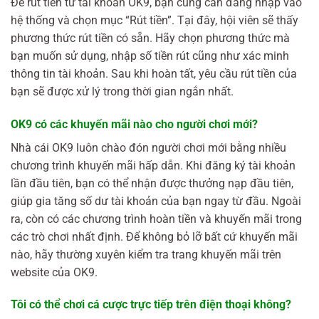
Để rút tiền từ tài khoản OK9, bạn cũng cần đăng nhập vào
hệ thống và chọn mục “Rút tiền”. Tại đây, hội viên sẽ thấy
phương thức rút tiền có sẵn. Hãy chọn phương thức mà
bạn muốn sử dụng, nhập số tiền rút cũng như xác minh
thông tin tài khoản. Sau khi hoàn tất, yêu cầu rút tiền của
bạn sẽ được xử lý trong thời gian ngắn nhất.
OK9 có các khuyến mãi nào cho người chơi mới?
Nhà cái OK9 luôn chào đón người chơi mới bằng nhiều
chương trình khuyến mãi hấp dẫn. Khi đăng ký tài khoản
lần đầu tiên, bạn có thể nhận được thưởng nạp đầu tiên,
giúp gia tăng số dư tài khoản của bạn ngay từ đầu. Ngoài
ra, còn có các chương trình hoàn tiền và khuyến mãi trong
các trò chơi nhất định. Để không bỏ lỡ bất cứ khuyến mãi
nào, hãy thường xuyên kiểm tra trang khuyến mãi trên
website của OK9.
Tôi có thể chơi cá cược trực tiếp trên điện thoại không?