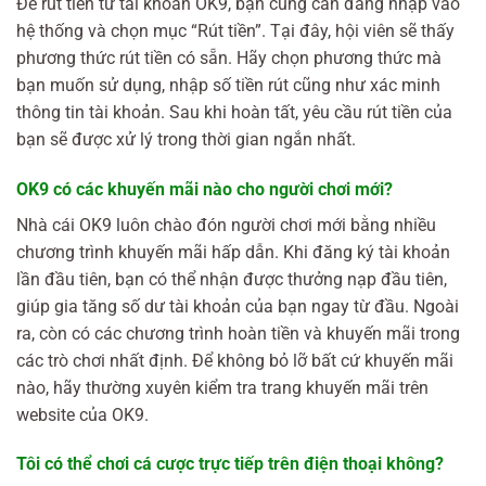
Để rút tiền từ tài khoản OK9, bạn cũng cần đăng nhập vào
hệ thống và chọn mục “Rút tiền”. Tại đây, hội viên sẽ thấy
phương thức rút tiền có sẵn. Hãy chọn phương thức mà
bạn muốn sử dụng, nhập số tiền rút cũng như xác minh
thông tin tài khoản. Sau khi hoàn tất, yêu cầu rút tiền của
bạn sẽ được xử lý trong thời gian ngắn nhất.
OK9 có các khuyến mãi nào cho người chơi mới?
Nhà cái OK9 luôn chào đón người chơi mới bằng nhiều
chương trình khuyến mãi hấp dẫn. Khi đăng ký tài khoản
lần đầu tiên, bạn có thể nhận được thưởng nạp đầu tiên,
giúp gia tăng số dư tài khoản của bạn ngay từ đầu. Ngoài
ra, còn có các chương trình hoàn tiền và khuyến mãi trong
các trò chơi nhất định. Để không bỏ lỡ bất cứ khuyến mãi
nào, hãy thường xuyên kiểm tra trang khuyến mãi trên
website của OK9.
Tôi có thể chơi cá cược trực tiếp trên điện thoại không?