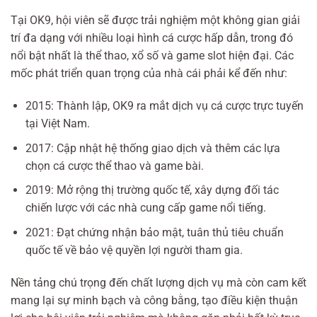
Tại OK9, hội viên sẽ được trải nghiệm một không gian giải
trí đa dạng với nhiều loại hình cá cược hấp dẫn, trong đó
nổi bật nhất là thể thao, xổ số và game slot hiện đại. Các
mốc phát triển quan trọng của nhà cái phải kể đến như:
2015: Thành lập, OK9 ra mắt dịch vụ cá cược trực tuyến
tại Việt Nam.
2017: Cập nhật hệ thống giao dịch và thêm các lựa
chọn cá cược thể thao và game bài.
2019: Mở rộng thị trường quốc tế, xây dựng đối tác
chiến lược với các nhà cung cấp game nổi tiếng.
2021: Đạt chứng nhận bảo mật, tuân thủ tiêu chuẩn
quốc tế về bảo vệ quyền lợi người tham gia.
Nền tảng chú trọng đến chất lượng dịch vụ mà còn cam kết
mang lại sự minh bạch và công bằng, tạo điều kiện thuận