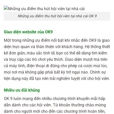
Những ưu điểm thu hút hội viên tại nhà cái OK 9
Giao diện website của OK9
Một trong những ưu điểm nổi bật khi nhắc đến OK9 là giao
diện trực quan và thân thiện với khách hàng. Hệ thống thiết
kế đơn giản, màu sắc tinh tế, bạn có thể dễ dàng tìm kiếm
và truy cập các trò chơi yêu thích. Giao diện mượt mà trên
cả máy tính, điện thoại di động cho phép cá cược mọi lúc,
mọi nơi mà không gặp phải bất kỳ trở ngại nào. Chính sự
tiện dụng này đã tạo nên trải nghiệm tuyệt vời cho hội viên.
Nhiều ưu đãi khủng
OK 9 luôn mang đến nhiều chương trình khuyến mãi hấp
dẫn dành cho các hội viên. Từ khoản thưởng chào mừng
dành cho người mới cho đến các chương trình hoàn tiền,