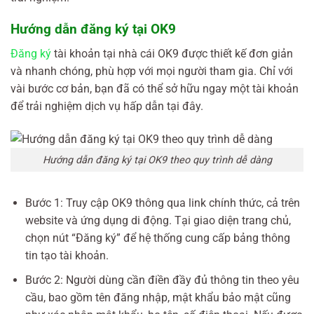
Hướng dẫn đăng ký tại OK9
Đăng ký
tài khoản tại nhà cái OK9 được thiết kế đơn giản
và nhanh chóng, phù hợp với mọi người tham gia. Chỉ với
vài bước cơ bản, bạn đã có thể sở hữu ngay một tài khoản
để trải nghiệm dịch vụ hấp dẫn tại đây.
Hướng dẫn đăng ký tại OK9 theo quy trình dễ dàng
Bước 1: Truy cập OK9 thông qua link chính thức, cả trên
website và ứng dụng di động. Tại giao diện trang chủ,
chọn nút “Đăng ký” để hệ thống cung cấp bảng thông
tin tạo tài khoản.
Bước 2: Người dùng cần điền đầy đủ thông tin theo yêu
cầu, bao gồm tên đăng nhập, mật khẩu bảo mật cũng