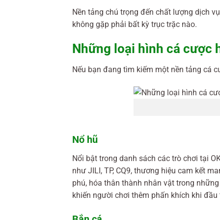
Nền tảng chú trọng đến chất lượng dịch vụ
không gặp phải bất kỳ trục trặc nào.
Những loại hình cá cược 
Nếu bạn đang tìm kiếm một nền tảng cá cượ
Nổ hũ
Nổi bật trong danh sách các trò chơi tại O
như JILI, TP, CQ9, thương hiệu cam kết m
phú, hóa thân thành nhân vật trong những 
khiến người chơi thêm phấn khích khi đầu 
Bắn cá