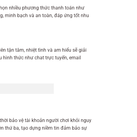
a chọn nhiều phương thức thanh toán như
ng, minh bạch và an toàn, đáp ứng tốt nhu
n tận tâm, nhiệt tình và am hiểu sẽ giải
 hình thức như chat trực tuyến, email
hời bảo vệ tài khoản người chơi khỏi nguy
ên thứ ba, tạo dựng niềm tin đảm bảo sự