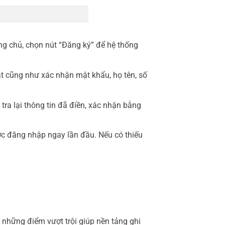
ang chủ, chọn nút “Đăng ký” để hệ thống
t cũng như xác nhận mật khẩu, họ tên, số
tra lại thông tin đã điền, xác nhận bằng
ợc đăng nhập ngay lần đầu. Nếu có thiếu
 những điểm vượt trội giúp nền tảng ghi