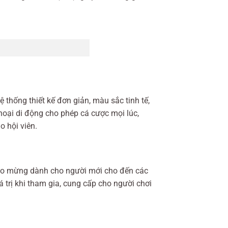
 thống thiết kế đơn giản, màu sắc tinh tế,
thoại di động cho phép cá cược mọi lúc,
o hội viên.
hào mừng dành cho người mới cho đến các
á trị khi tham gia, cung cấp cho người chơi