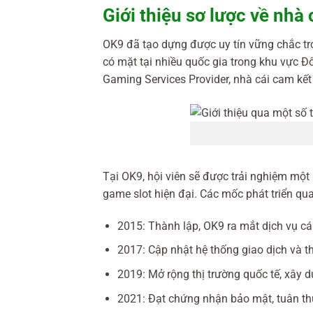
Giới thiệu sơ lược về nhà
OK9 đã tạo dựng được uy tín vững chắc tro
có mặt tại nhiều quốc gia trong khu vực 
Gaming Services Provider, nhà cái cam kế
Tại OK9, hội viên sẽ được trải nghiệm một k
game slot hiện đại. Các mốc phát triển qu
2015: Thành lập, OK9 ra mắt dịch vụ cá 
2017: Cập nhật hệ thống giao dịch và t
2019: Mở rộng thị trường quốc tế, xây d
2021: Đạt chứng nhận bảo mật, tuân thủ