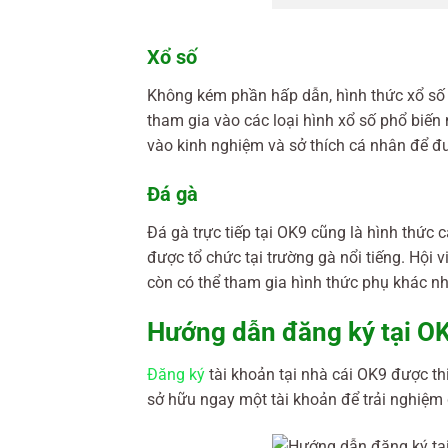
Xổ số
Không kém phần hấp dẫn, hình thức xổ số t
tham gia vào các loại hình xổ số phổ biến
vào kinh nghiệm và sở thích cá nhân để đư
Đá gà
Đá gà trực tiếp tại OK9 cũng là hình thức 
được tổ chức tại trường gà nổi tiếng. Hội
còn có thể tham gia hình thức phụ khác nh
Hướng dẫn đăng ký tại O
Đăng ký
tài khoản tại nhà cái OK9 được th
sở hữu ngay một tài khoản để trải nghiệm 