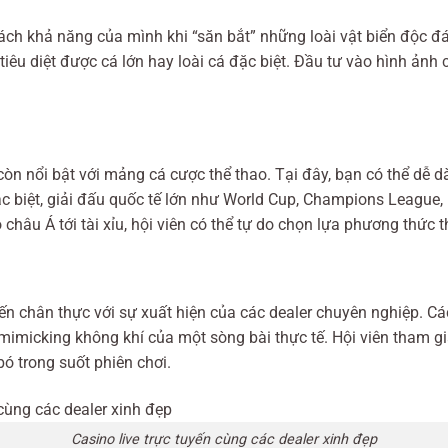
hách khả năng của mình khi “săn bắt” những loài vật biển độc 
tiêu diệt được cá lớn hay loài cá đặc biệt. Đầu tư vào hình ản
 còn nổi bật với mảng cá cược thể thao. Tại đây, bạn có thể dễ
ặc biệt, giải đấu quốc tế lớn như World Cup, Champions League
châu Á tới tài xỉu, hội viên có thể tự do chọn lựa phương thức t
n chân thực với sự xuất hiện của các dealer chuyên nghiệp. Cá
mimicking không khí của một sòng bài thực tế. Hội viên tham gi
bó trong suốt phiên chơi.
Casino live trực tuyến cùng các dealer xinh đẹp