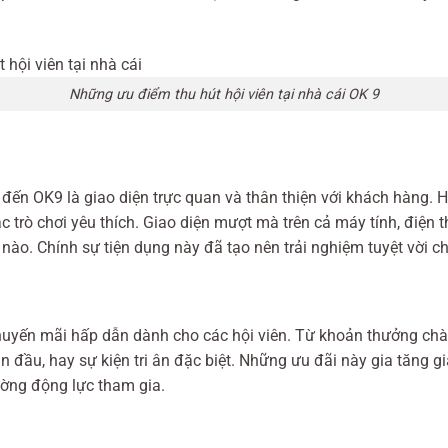
Những ưu điểm thu hút hội viên tại nhà cái OK 9
ến OK9 là giao diện trực quan và thân thiện với khách hàng. Hệ
c trò chơi yêu thích. Giao diện mượt mà trên cả máy tính, điện 
nào. Chính sự tiện dụng này đã tạo nên trải nghiệm tuyệt vời ch
huyến mãi hấp dẫn dành cho các hội viên. Từ khoản thưởng c
n đầu, hay sự kiện tri ân đặc biệt. Những ưu đãi này gia tăng gi
ờng động lực tham gia.