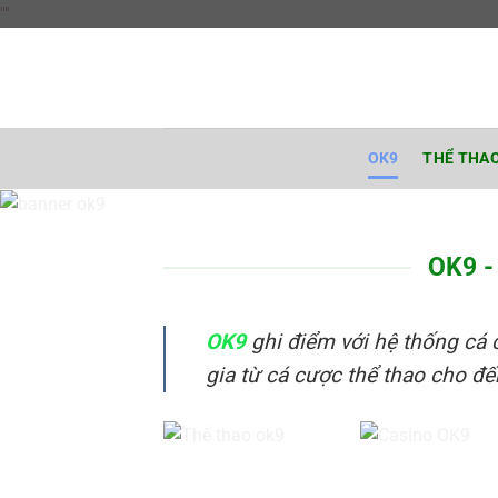
Chuyển
"
"
đến
nội
dung
OK9
THỂ THA
OK9 -
OK9
ghi điểm với hệ thống cá 
gia từ cá cược thể thao cho đ