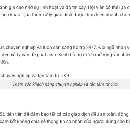
ánh giá cao nhờ sự linh hoạt và độ tin cậy. Hội viên có thể lự
 tiện khác. Quá trình xử lý giao dịch được thực hiện nhanh chó
c chuyên nghiệp và luôn sẵn sàng hỗ trợ 24/7. Đội ngũ nhân viê
đến xử lý vấn đề phát sinh. Kênh hỗ trợ được mở rộng với nhiều
tiện.
Chăm sóc khách hàng chuyên nghiệp và tận tâm từ OK9
tiên tiến để đảm bảo tất cả các giao dịch đều an toàn, đồng t
 cam kết không chia sẻ thông tin cá nhân của người dùng cho b